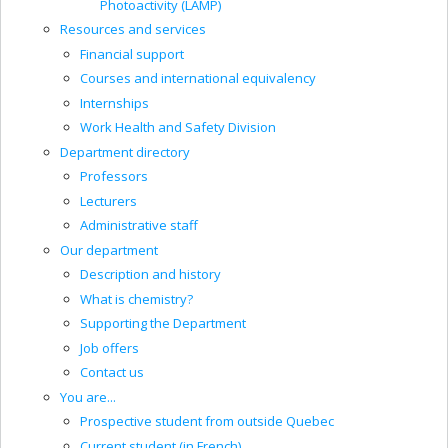
Photoactivity (LAMP)
Resources and services
Financial support
Courses and international equivalency
Internships
Work Health and Safety Division
Department directory
Professors
Lecturers
Administrative staff
Our department
Description and history
What is chemistry?
Supporting the Department
Job offers
Contact us
You are...
Prospective student from outside Quebec
Current student (in French)