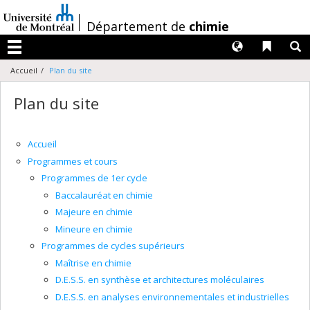
Passer
au
/
Département de
chimie
contenu
Langues
Liens 
R
Menu
Accueil
Plan du site
Plan du site
Accueil
Programmes et cours
Programmes de 1er cycle
Baccalauréat en chimie
Majeure en chimie
Mineure en chimie
Programmes de cycles supérieurs
Maîtrise en chimie
D.E.S.S. en synthèse et architectures moléculaires
D.E.S.S. en analyses environnementales et industrielles