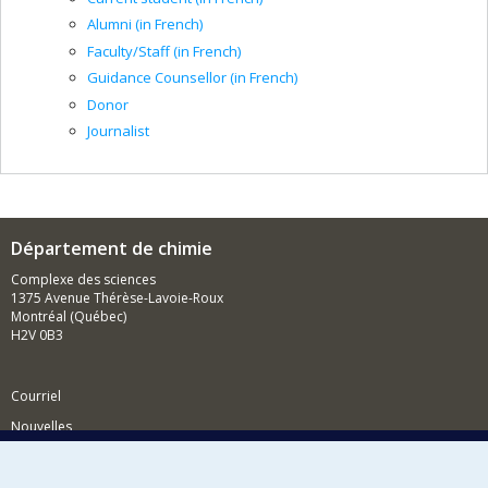
Alumni (in French)
Faculty/Staff (in French)
Guidance Counsellor (in French)
Donor
Journalist
Département de chimie
Complexe des sciences
1375 Avenue Thérèse-Lavoie-Roux
Montréal (Québec)
H2V 0B3
Courriel
Nouvelles
Activités