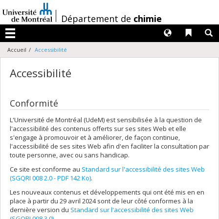
Passer
au
/
Département de
chimie
contenu
Langues
Liens 
R
Menu
Accueil
Accessibilité
Accessibilité
Conformité
L'Université de Montréal (UdeM) est sensibilisée à la question de
l'accessibilité des contenus offerts sur ses sites Web et elle
s'engage à promouvoir et à améliorer, de façon continue,
l'accessibilité de ses sites Web afin d'en faciliter la consultation par
toute personne, avec ou sans handicap.
Ce site est conforme au
Standard sur l'accessibilité des sites Web
(SGQRI 008 2.0 - PDF 142 Ko)
.
Les nouveaux contenus et développements qui ont été mis en en
place à partir du 29 avril 2024 sont de leur côté conformes à la
dernière version du
Standard sur l'accessibilité des sites Web
(SGQRI 008 3.0)
.