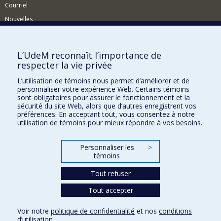
Courriel
Nouvelles
Activités
Comment soutenir le Département?
L’UdeM reconnaît l’importance de
respecter la vie privée
BESOIN D'AIDE?
L’utilisation de témoins nous permet d’améliorer et de
Plan du site
personnaliser votre expérience Web. Certains témoins
Signaler une erreur
sont obligatoires pour assurer le fonctionnement et la
sécurité du site Web, alors que d’autres enregistrent vos
Accessibilité
préférences. En acceptant tout, vous consentez à notre
utilisation de témoins pour mieux répondre à vos besoins.
FACULTÉ DES ARTS ET DES SCIENCES
Nos départements et écoles
Personnaliser les
>
témoins
Nos centres d'études
Tout refuser
Nos programmes et cours
Tout accepter
Confidentialité
Voir notre
politique de confidentialité
et nos
conditions
Conditions d’utilisation
d’utilisation
.