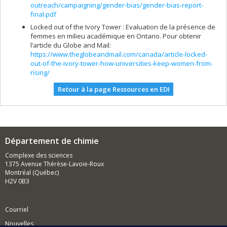
outreach/campaigning/gender-bias/gender-bias-report-
final.pdf
Locked out of the Ivory Tower : Evaluation de la présence de
femmes en milieu académique en Ontario. Pour obtenir
l’article du Globe and Mail:
https://www.theglobeandmail.com/canada/article-locked-
out-of-the-ivory-tower-how-universities-keep-women-from-
rising/
Retour à la page Ressources en EDI
Département de chimie
Complexe des sciences
1375 Avenue Thérèse-Lavoie-Roux
Montréal (Québec)
H2V 0B3
Courriel
Nouvelles