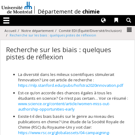
Passer
au
/
Département de
chimie
contenu
Langues
Liens 
R
Menu
N
Accueil
Notre département
Comité EDI (Équité/Diversité/Inclusion)
Recherche sur les biais : quelques pistes de réflexion
Recherche sur les biais : quelques
pistes de réflexion
La diversité dans les milieux scientifiques stimulerait
l’innovation? Lire cet article de recherche :
https://nlp.stanford.edu/pubs/hofstra2020innovation.pdf
Est-ce qu’on accorde des chances égales à tous les
étudiants en science? Ce n’est pas certain… Voir ce résumé :
www.science.org/content/article/women-miss-out-
authorship-opportunities-early
Existe-t-il des biais basés sur le genre au niveau des
publications en chimie? Une étude de la Société Royale de
Chimie (RSC) du Royaume-Uni y voit clair:
https://www.rsc.org/globalassets/04-campaigning-