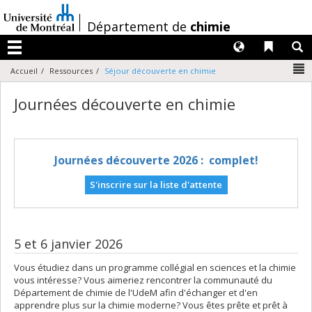
Passer
au
/
Département de
chimie
contenu
Langues
Liens 
R
Menu
N
Accueil
Ressources
Séjour découverte en chimie
Journées découverte en chimie
Journées découverte 2026 : complet!
S'inscrire sur la liste d'attente
5 et 6 janvier 2026
Vous étudiez dans un programme collégial en sciences et la chimie
vous intéresse? Vous aimeriez rencontrer la communauté du
Département de chimie de l'UdeM afin d'échanger et d'en
apprendre plus sur la chimie moderne? Vous êtes prête et prêt à