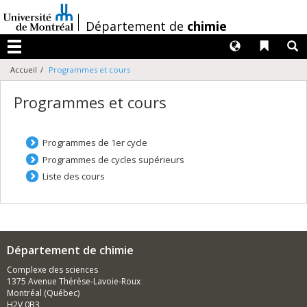
Passer
au
/
Département de
chimie
contenu
Langues
Liens 
R
Menu
Accueil
Programmes et cours
Programmes et cours
Programmes de 1er cycle
Programmes de cycles supérieurs
Liste des cours
Département de chimie
Complexe des sciences
1375 Avenue Thérèse-Lavoie-Roux
Montréal (Québec)
H2V 0B3