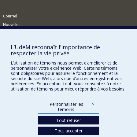
Courriel
Nouvelles
Activités
Comment soutenir le Département?
L’UdeM reconnaît l’importance de
respecter la vie privée
BESOIN D'AIDE?
L’utilisation de témoins nous permet d’améliorer et de
Plan du site
personnaliser votre expérience Web. Certains témoins
Signaler une erreur
sont obligatoires pour assurer le fonctionnement et la
sécurité du site Web, alors que d’autres enregistrent vos
Accessibilité
préférences. En acceptant tout, vous consentez à notre
utilisation de témoins pour mieux répondre à vos besoins.
FACULTÉ DES ARTS ET DES SCIENCES
Nos départements et écoles
Personnaliser les
>
témoins
Nos centres d'études
Tout refuser
Nos programmes et cours
Tout accepter