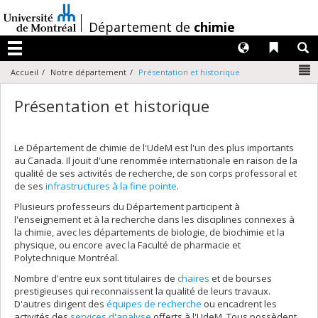
Passer
au
/
Département de
chimie
contenu
Langues
Liens 
R
Menu
N
Accueil
Notre département
Présentation et historique
Présentation et historique
Le Département de chimie de l'UdeM est l'un des plus importants
au Canada. Il jouit d'une renommée internationale en raison de la
qualité de ses activités de recherche, de son corps professoral et
de ses
infrastructures à la fine pointe
.
Plusieurs professeurs du Département participent à
l'enseignement et à la recherche dans les disciplines connexes à
la chimie, avec les départements de biologie, de biochimie et la
physique, ou encore avec la Faculté de pharmacie et
Polytechnique Montréal.
Nombre d'entre eux sont titulaires de
chaires
et de bourses
prestigieuses qui reconnaissent la qualité de leurs travaux.
D'autres dirigent des
équipes de recherche
ou encadrent les
activités des
services d'analyse
offerts à l'UdeM. Tous possèdent