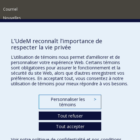
Courriel
Nouvelles
Activités
Comment soutenir le Département?
L’UdeM reconnaît l’importance de
respecter la vie privée
BESOIN D'AIDE?
L’utilisation de témoins nous permet d’améliorer et de
Plan du site
personnaliser votre expérience Web. Certains témoins
Signaler une erreur
sont obligatoires pour assurer le fonctionnement et la
sécurité du site Web, alors que d’autres enregistrent vos
Accessibilité
préférences. En acceptant tout, vous consentez à notre
utilisation de témoins pour mieux répondre à vos besoins.
FACULTÉ DES ARTS ET DES SCIENCES
Nos départements et écoles
Personnaliser les
>
témoins
Nos centres d'études
Nos programmes et cours
Tout refuser
Tout accepter
Confidentialité
Voir notre
politique de confidentialité
et nos
conditions