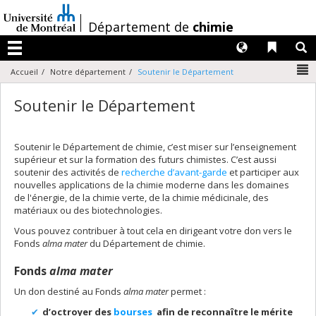
Passer
au
/
Département de
chimie
contenu
Langues
Liens 
R
Menu
N
Accueil
Notre département
Soutenir le Département
Soutenir le Département
Soutenir le Département de chimie, c’est miser sur l’enseignement
supérieur et sur la formation des futurs chimistes. C’est aussi
soutenir des activités de
recherche d’avant-garde
et participer aux
nouvelles applications de la chimie moderne dans les domaines
de l'énergie, de la chimie verte, de la chimie médicinale, des
matériaux ou des biotechnologies.
Vous pouvez contribuer à tout cela en dirigeant votre don vers le
Fonds
alma mater
du Département de chimie.
Fonds
alma mater
Un don destiné au Fonds
alma mater
permet :
d’octroyer des
bourses
afin de reconnaître le mérite