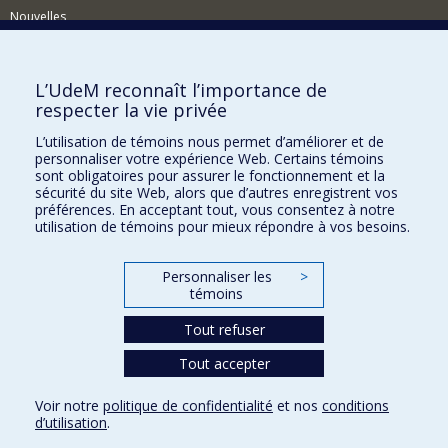
Nouvelles
Activités
Comment soutenir le Département?
L’UdeM reconnaît l’importance de
respecter la vie privée
BESOIN D'AIDE?
L’utilisation de témoins nous permet d’améliorer et de
Plan du site
personnaliser votre expérience Web. Certains témoins
Signaler une erreur
sont obligatoires pour assurer le fonctionnement et la
sécurité du site Web, alors que d’autres enregistrent vos
Accessibilité
préférences. En acceptant tout, vous consentez à notre
utilisation de témoins pour mieux répondre à vos besoins.
FACULTÉ DES ARTS ET DES SCIENCES
Nos départements et écoles
Personnaliser les
>
témoins
Nos centres d'études
Tout refuser
Nos programmes et cours
Tout accepter
Confidentialité
Voir notre
politique de confidentialité
et nos
conditions
Conditions d’utilisation
d’utilisation
.
Paramètres des témoins