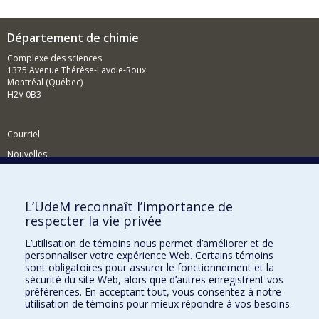
Département de chimie
Complexe des sciences
1375 Avenue Thérèse-Lavoie-Roux
Montréal (Québec)
H2V 0B3
Courriel
Nouvelles
Activités
Comment soutenir le Département?
L’UdeM reconnaît l’importance de
respecter la vie privée
BESOIN D'AIDE?
L’utilisation de témoins nous permet d’améliorer et de
Plan du site
personnaliser votre expérience Web. Certains témoins
Signaler une erreur
sont obligatoires pour assurer le fonctionnement et la
sécurité du site Web, alors que d’autres enregistrent vos
Accessibilité
préférences. En acceptant tout, vous consentez à notre
utilisation de témoins pour mieux répondre à vos besoins.
FACULTÉ DES ARTS ET DES SCIENCES