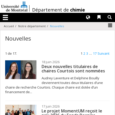
Passer
au
/
Département de
chimie
contenu
Langues
Liens 
R
Menu
N
Accueil
Notre département
Nouvelles
Nouvelles
1 de 17.
1
2
3
…
17
Suivant
18 juin 2026
Deux nouvelles titulaires de
chaires Courtois sont nommées
Audrey Laventure et Delphine Bouilly
deviennent toutes deux titulaires d’une
chaire de recherche Courtois. Chaque chaire est dotée d’un
financement de...
17 juin 2026
Le projet MomentUM reçoit le