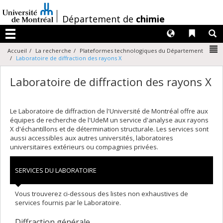
Passer
au
/
Département de
chimie
contenu
Langues
Liens 
R
Menu
N
Accueil
La recherche
Plateformes technologiques du Département
Laboratoire de diffraction des rayons X
Laboratoire de diffraction des rayons X
Le Laboratoire de diffraction de l'Université de Montréal offre aux
équipes de recherche de l'UdeM un service d'analyse aux rayons
X d'échantillons et de détermination structurale. Les services sont
aussi accessibles aux autres universités, laboratoires
universitaires extérieurs ou compagnies privées.
SERVICES DU LABORATOIRE
Vous trouverez ci-dessous des listes non exhaustives de
services fournis par le Laboratoire.
Diffraction générale