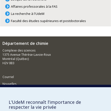
Affaires professorales à la FAS
La recherche à l'UdeM
Faculté des études supérieures et postdoctorales
Département de chimie
Complexe des sciences
1375 Avenue Thérèse-Lavoie-Roux
Montréal (Québec)
H2V 0B3
Courriel
Nouvelles
Activités
Comment soutenir le Département?
L’UdeM reconnaît l’importance de
respecter la vie privée
BESOIN D'AIDE?