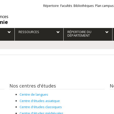
Liens
Répertoire
Facultés
Bibliothèques
Plan campus
externes
ences
mie
RESSOURCES
RÉPERTOIRE DU
DÉPARTEMENT
Nos centres d'études
N
Centre de langues
Centre d'études asiatique
Centre d'études classiques
Centre d'études médiévales