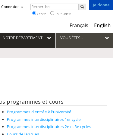
Je donne
Rechercher
Connexion
Rechercher
Ce site
Tout UdeM
Choix
Français
English
de
la
NOTRE DÉPARTEMENT
VOUS ÊTES...
langue
os programmes et cours
Programmes d'entrée à l'université
Programmes interdisciplinaires 1er cycle
Programmes interdisciplinaires 2e et 3e cycles
Cours de langues