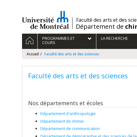
Passer
au
contenu
/
Faculté des arts et des sci
Département de
chi
Navigation
ACCUEIL
PROGRAMMES ET
LA RECHERCHE
principale
COURS
Accueil
Faculté des arts et des sciences
Faculté des arts et des sciences
Nos départements et écoles
Département d'anthropologie
Département de chimie
Département de communication
Département de démographie et des sciences de la