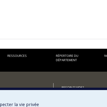
RESSOURCES
RÉPERTOIRE DU
N
DÉPARTEMENT
BESOIN D'AIDE?
Plan du site
utenir le Département?
Signaler une erreur
ecter la vie privée