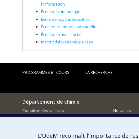
l'information
École de criminologie
École de psychoéducation
École de relations industrielles
École de travail social
Institut d'études religieuses
PROGRAMMES ET COURS
LA RECHERCHE
Département de chimie
Complexe des sciences
Nouvelles
1375 Avenue Thérèse-Lavoie-Roux
Activités
Montréal (Québec)
H2V 0B3
Comment so
L’UdeM reconnaît l’importance de resp