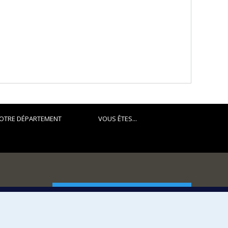
OTRE DÉPARTEMENT
VOUS ÊTES...
FACULTÉ DES ARTS ET DES SCIENCES
Nos départements et écoles
Nos centres d'études