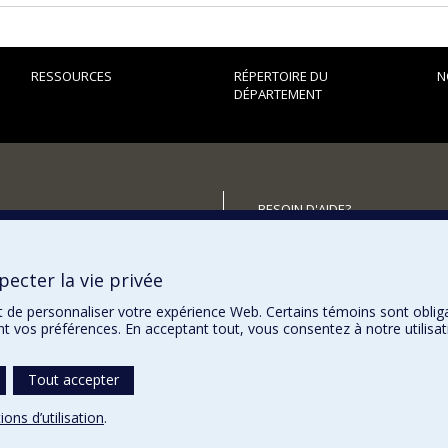
RESSOURCES
RÉPERTOIRE DU
N
DÉPARTEMENT
BESOIN D'AIDE?
Plan du site
utenir le Département?
Signaler une erreur
ecter la vie privée
Accessibilité
t de personnaliser votre expérience Web. Certains témoins sont oblig
ent vos préférences. En acceptant tout, vous consentez à notre utili
Tout accepter
ions d’utilisation
.
témoins