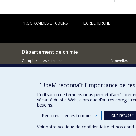
PROGRAMMES ET COURS
LA RECHERCHE
Département de chimie
Complexe des sciences
Nouvelles
1375 Avenue Thérèse-Lavoie-Roux
Activités
Montréal (Québec)
H2V 0B3
Comment so
L’UdeM reconnaît l’importance de resp
Courriel
L’utilisation de témoins nous permet d’améliorer e
sécurité du site Web, alors que d’autres enregistr
besoins.
Tout refuser
Personnaliser les témoins
>
Voir notre
politique de confidentialité
et nos
condit
Confidentialité
Conditions d’utilisation
Paramètres des 