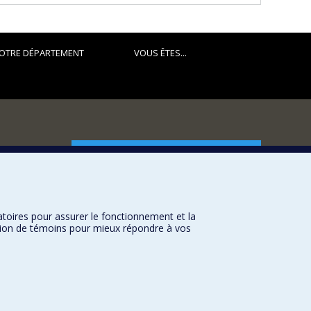
OTRE DÉPARTEMENT
VOUS ÊTES...
FACULTÉ DES ARTS ET DES SCIENCES
Nos départements et écoles
Nos centres d'études
atoires pour assurer le fonctionnement et la
Nos programmes et cours
sation de témoins pour mieux répondre à vos
Université de