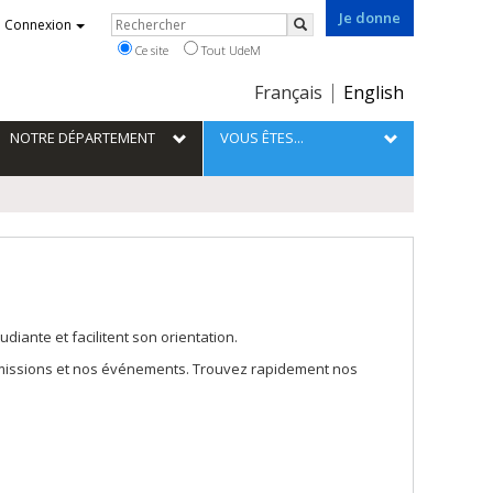
Je donne
Rechercher
Connexion
Rechercher
Ce site
Tout UdeM
Choix
Français
English
de
la
NOTRE DÉPARTEMENT
VOUS ÊTES...
langue
iante et facilitent son orientation.
missions et nos événements. Trouvez rapidement nos