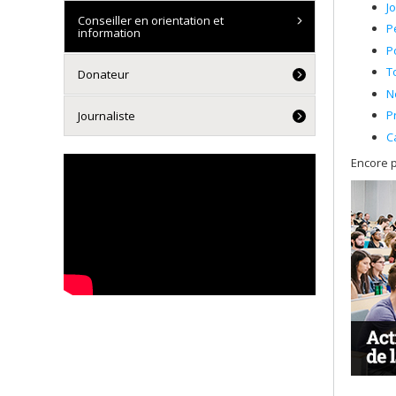
J
Conseiller en orientation et
P
information
P
T
Donateur
N
P
Journaliste
C
Encore p