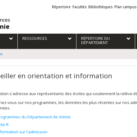
Liens
Répertoire
Facultés
Bibliothèques
Plan campus
externes
ences
mie
RESSOURCES
RÉPERTOIRE DU
DÉPARTEMENT
on
eiller en orientation et information
ction s'adresse aux représentants des écoles qui soutiennent la relève étud
nez-vous sur nos programmes, les données les plus récentes sur nos ad
nées.
rogrammes du Département de chimie
ote R
nformation sur l'admission