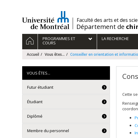
Passer
au
contenu
/
Faculté des arts et des sci
Département de
chi
Navigation
ACCUEIL
PROGRAMMES ET
LA RECHERCHE
principale
COURS
Accueil
Vous êtes...
Conseiller en orientation et informati
VOUS ÊTES...
Cons
Futur étudiant
Cette se
Étudiant
Renseig
coordon
Diplômé
P
C
Membre du personnel
I