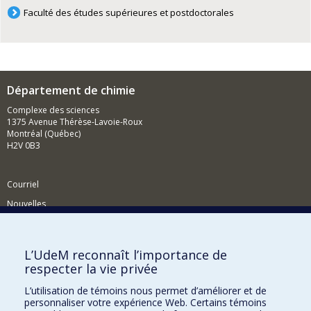
Faculté des études supérieures et postdoctorales
Département de chimie
Complexe des sciences
1375 Avenue Thérèse-Lavoie-Roux
Montréal (Québec)
H2V 0B3
Courriel
Nouvelles
Activités
Comment soutenir le Département?
L’UdeM reconnaît l’importance de
respecter la vie privée
BESOIN D'AIDE?
L’utilisation de témoins nous permet d’améliorer et de
Plan du site
personnaliser votre expérience Web. Certains témoins