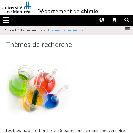
Passer
au
/
Département de
chimie
contenu
Langues
Liens 
R
Menu
N
Accueil
La recherche
Thèmes de recherche
Thèmes de recherche
Les travaux de recherche au Département de chimie peuvent être