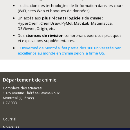
L'utilisation des technologies de l’information dans les cours
(WiFi, sites Web et banques de données).
Un accès aux
plus récents logiciels
de chimie :
HyperChem, ChemDraw, PyMol, MathLab, Matematica,
DSViewer, Origin, etc.
Des
séances de révision
comprenant exercices pratiques
et explications supplémentaires.
L'Université de Montréal fait partie des 100 universités par
excellence au monde en chimie selon la firme QS.
Département de chimie
Complexe des sciences
1375 Avenue Thérèse-Lavoie-Roux
Montréal (Québec)
H2V 0B3
Courriel
Nouvelles