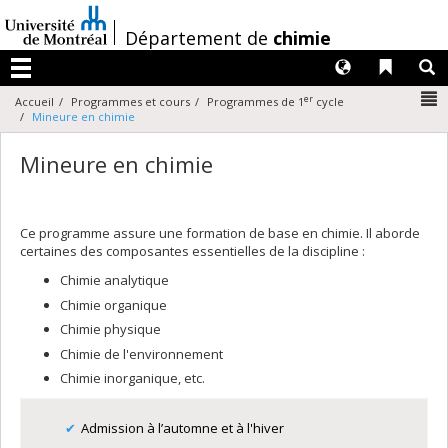
Passer
au
/
Département de
chimie
contenu
Langues
Liens 
R
Menu
N
er
Accueil
Programmes et cours
Programmes de 1
cycle
Mineure en chimie
Mineure en chimie
Ce programme assure une formation de base en chimie. Il aborde
certaines des composantes essentielles de la discipline :
Chimie analytique
Chimie organique
Chimie physique
Chimie de l'environnement
Chimie inorganique, etc.
Admission à l’automne et à l'hiver