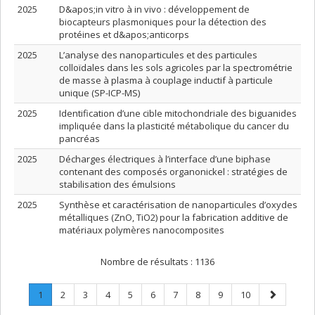
2025
D&apos;in vitro à in vivo : développement de
biocapteurs plasmoniques pour la détection des
protéines et d&apos;anticorps
2025
L’analyse des nanoparticules et des particules
colloïdales dans les sols agricoles par la spectrométrie
de masse à plasma à couplage inductif à particule
unique (SP-ICP-MS)
2025
Identification d’une cible mitochondriale des biguanides
impliquée dans la plasticité métabolique du cancer du
pancréas
2025
Décharges électriques à l’interface d’une biphase
contenant des composés organonickel : stratégies de
stabilisation des émulsions
2025
Synthèse et caractérisation de nanoparticules d’oxydes
métalliques (ZnO, TiO2) pour la fabrication additive de
matériaux polymères nanocomposites
Nombre de résultats :
1136
Page
.
Page
Page
Page
Page
Page
Page
Page
Page
Page
Page
1
2
3
4
5
6
7
8
9
10
Page
suivante