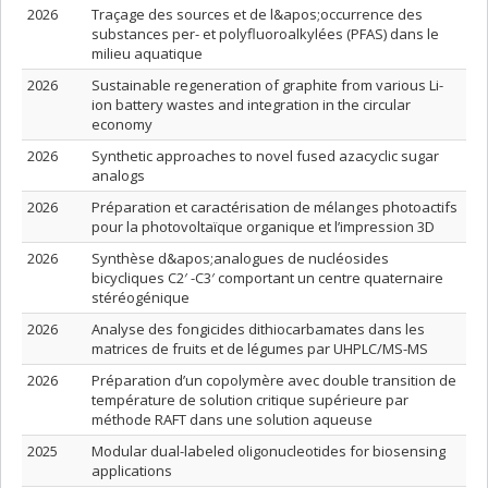
2026
Traçage des sources et de l&apos;occurrence des
substances per- et polyfluoroalkylées (PFAS) dans le
milieu aquatique
2026
Sustainable regeneration of graphite from various Li-
ion battery wastes and integration in the circular
economy
2026
Synthetic approaches to novel fused azacyclic sugar
analogs
2026
Préparation et caractérisation de mélanges photoactifs
pour la photovoltaïque organique et l’impression 3D
2026
Synthèse d&apos;analogues de nucléosides
bicycliques C2′ -C3′ comportant un centre quaternaire
stéréogénique
2026
Analyse des fongicides dithiocarbamates dans les
matrices de fruits et de légumes par UHPLC/MS-MS
2026
Préparation d’un copolymère avec double transition de
température de solution critique supérieure par
méthode RAFT dans une solution aqueuse
2025
Modular dual-labeled oligonucleotides for biosensing
applications