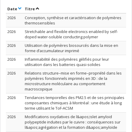
Trier par date en ordre croissant
Trier par titre en ordre croissant
Date
Titre
2026
Conception, synthèse et caractérisation de polymères
thermosensibles
2026
Stretchable and flexible electronics enabled by self-
doped water-soluble conducting polymer
2026
Utilisation de polymères biosourcés dans la mise en
forme d’accumulateur imprimé
2026
Inflammabilité des polymères gélifiés pour leur
utilisation dans les batteries quasi-solides
2026
Relations structure–mise en forme–propriété dans les
polymères fonctionnels imprimés en 3D : de la
microstructure moléculaire au comportement
macroscopique
2026
Tendances temporelles des PM2.5 et de ses principales
composantes chimiques à Montréal : une étude à long
terme utilisant le ToF-ACSM
2026
Modifications oxydatives de l&apos;islet amyloid
polypeptide induites par le cuivre : conséquences sur
l&apos;agrégation et la formation d&apos;amyloïde