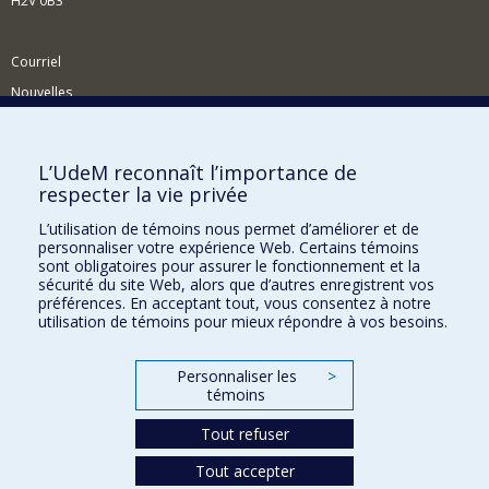
H2V 0B3
Courriel
Nouvelles
Activités
Comment soutenir le Département?
L’UdeM reconnaît l’importance de
respecter la vie privée
BESOIN D'AIDE?
L’utilisation de témoins nous permet d’améliorer et de
Plan du site
personnaliser votre expérience Web. Certains témoins
Signaler une erreur
sont obligatoires pour assurer le fonctionnement et la
sécurité du site Web, alors que d’autres enregistrent vos
Accessibilité
préférences. En acceptant tout, vous consentez à notre
utilisation de témoins pour mieux répondre à vos besoins.
FACULTÉ DES ARTS ET DES SCIENCES
Nos départements et écoles
Personnaliser les
>
témoins
Nos centres d'études
Tout refuser
Nos programmes et cours
Tout accepter