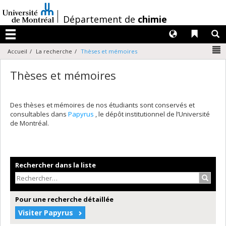
Passer
au
/
Département de
chimie
contenu
Langues
Liens 
R
Menu
N
Accueil
La recherche
Thèses et mémoires
Thèses et mémoires
Des thèses et mémoires de nos étudiants sont conservés et
consultables dans
Papyrus
, le dépôt institutionnel de l’Université
de Montréal.
Rechercher dans la liste
Recher
Pour une recherche détaillée
Visiter Papyrus