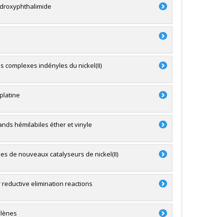
hydroxyphthalimide
s complexes indényles du nickel(II)
platine
gands hémilabiles éther et vinyle
es de nouveaux catalyseurs de nickel(II)
 reductive elimination reactions
ylènes