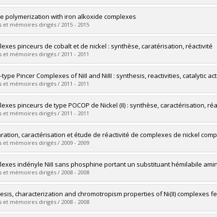
vers le document dans Papyrus
mé(e) :
Vabre, Boris
de polymerization with iron alkoxide complexes
 :
Doctorat
 et mémoires dirigés / 2015 - 2015
ôme obtenu :
Ph. D.
vers le document dans Papyrus
mé(e) :
Keuchguerian, Arek
exes pinceurs de cobalt et de nickel : synthèse, caratérisation, réactivité
 :
Maîtrise
 et mémoires dirigés / 2011 - 2011
ôme obtenu :
M. Sc.
vers le document dans Papyrus
mé(e) :
Lefèvre, Xavier
ype Pincer Complexes of NiII and NiIII : synthesis, reactivities, catalytic ac
 :
Maîtrise
 et mémoires dirigés / 2011 - 2011
ôme obtenu :
M. Sc.
vers le document dans Papyrus
mé(e) :
Spasyuk, Denis M.
exes pinceurs de type POCOP de Nickel (II) : synthèse, caractérisation, réac
 :
Doctorat
 et mémoires dirigés / 2011 - 2011
ôme obtenu :
Ph. D.
vers le document dans Papyrus
mé(e) :
Salah, Abderrahmen
ration, caractérisation et étude de réactivité de complexes de nickel comp
 :
Maîtrise
 et mémoires dirigés / 2009 - 2009
ôme obtenu :
M. Sc.
vers le document dans Papyrus
mé(e) :
Castonguay, Annie
exes indényle NiII sans phosphine portant un substituant hémilabile amine
 :
Doctorat
 et mémoires dirigés / 2008 - 2008
ôme obtenu :
Ph. D.
vers le document dans Papyrus
mé(e) :
Vachon, Jason A.
esis, characterization and chromotropism properties of Ni(II) complexes f
 :
Maîtrise
 et mémoires dirigés / 2008 - 2008
ôme obtenu :
M. Sc.