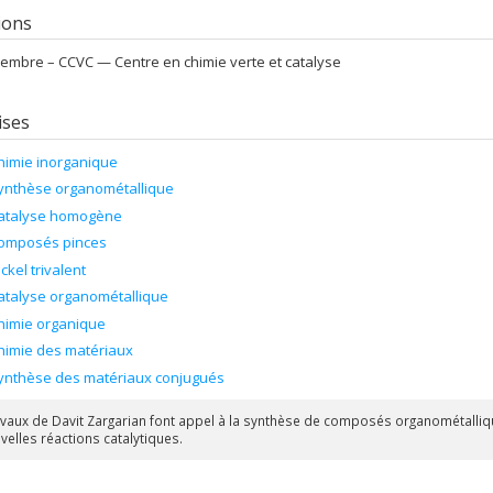
tions
embre –
CCVC — Centre en chimie verte et catalyse
ises
himie inorganique
ynthèse organométallique
atalyse homogène
omposés pinces
ickel trivalent
atalyse organométallique
himie organique
himie des matériaux
ynthèse des matériaux conjugués
avaux de Davit Zargarian font appel à la synthèse de composés organométallique
velles réactions catalytiques.