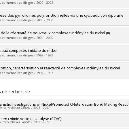
 :
Maîtrise
 et mémoires dirigés / 2002 - 2002
ôme obtenu :
M. Sc.
vers le document dans Papyrus
mé(e) :
Morissette, Martin
èse des pyrrolidines polyfonctionnelles via une cycloaddition dipolaire
 :
Maîtrise
 et mémoires dirigés / 2000 - 2000
ôme obtenu :
M. Sc.
vers le document dans Papyrus
mé(e) :
Bayrakdarian, Malken
 de la réactivité de nouveaux complexes indényles du nickel (II)
 :
Maîtrise
 et mémoires dirigés / 2000 - 2000
ôme obtenu :
M. Sc.
vers le document dans Papyrus
mé(e) :
Dubois, Marc-André
aux composés imidato du nickel
 :
Maîtrise
 et mémoires dirigés / 1999 - 1999
ôme obtenu :
M. Sc.
vers le document dans Papyrus
mé(e) :
Beaudoin, Sophie
ration, caractérisation et réactivité de complexes indényles du nickel
 :
Maîtrise
 et mémoires dirigés / 1997 - 1997
ôme obtenu :
M. Sc.
vers le document dans Papyrus
mé(e) :
Dubuc, Isabelle
 :
Maîtrise
s de recherche
ôme obtenu :
M. Sc.
vers le document dans Papyrus
nistic Investigations of NickelPromoted CHeteroatom Bond Making React
de recherche au Canada / 2021 - 2027
heur principal :
e en chimie verte et catalyse (CCVC)
Davit Zargarian (In memoriam)
de recherche au Canada / 2019 - 2027
es de financement :
CRSNG/Conseil de recherches en sciences naturelles