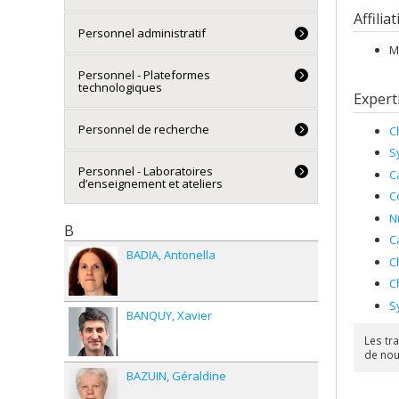
Affilia
Personnel administratif
M
Personnel - Plateformes
technologiques
Expert
Personnel de recherche
C
S
Personnel - Laboratoires
C
d’enseignement et ateliers
C
N
B
C
BADIA
Antonella
C
C
S
BANQUY
Xavier
Les tr
de nou
BAZUIN
Géraldine