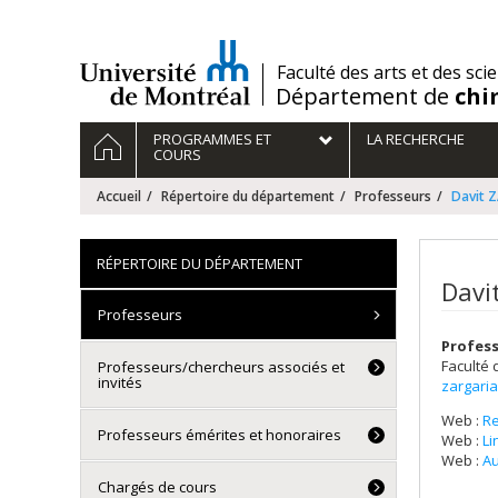
Passer
au
contenu
/
Faculté des arts et des sci
Département de
chi
Navigation
ACCUEIL
PROGRAMMES ET
LA RECHERCHE
principale
COURS
Accueil
Répertoire du département
Professeurs
Davit 
RÉPERTOIRE DU DÉPARTEMENT
Davi
Professeurs
Profes
Faculté 
Professeurs/chercheurs associés et
invités
zargari
Web :
R
Professeurs émérites et honoraires
Web :
Li
Web :
Au
Chargés de cours