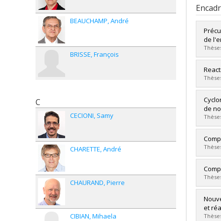
Encad
BEAUCHAMP
André
Précu
de l'
Thèses
BRISSE
François
Diplô
React
Cycle
Thèses
Dipl
Lien 
Diplô
Cyclo
C
Cycle
de no
CECIONI
Samy
Dipl
Thèses
Lien 
Diplô
Compl
Cycle
Thèses
CHARETTE
André
Dipl
Lien 
Diplô
Compl
Cycle
Thèses
CHAURAND
Pierre
Dipl
Lien 
Diplô
Nouve
Cycle
et réa
Dipl
CIBIAN
Mihaela
Thèses