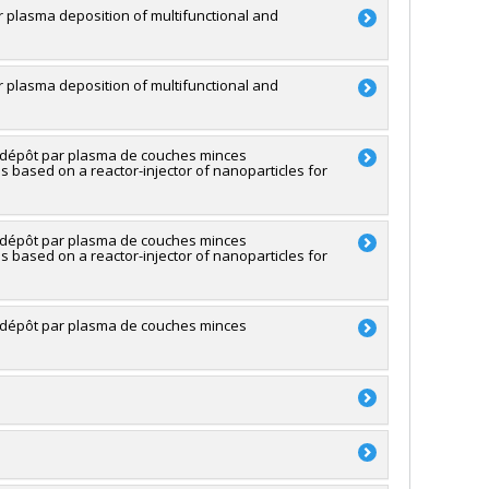
ouverte individuelle ou de groupe
 plasma deposition of multifunctional and
garian (In memoriam)
,
Yvan Guindon
,
Joelle Pelletier
,
ort
,
Matthew Harrington
,
Shawn Collins
,
Frank Schaper
shal
,
Nicolas Moitessier
,
Gregory Patience
,
James L
 plasma deposition of multifunctional and
P. C. K. Lau
,
D. Scott Bohle
,
Chaojun Li
,
Gonzalo Cosa
,
rg-Sapieha
ione
,
Jean Lessard
,
Claude Spino
,
Guillaume Bélanger
,
 et génie du Canada (CRSNG) , Prima Québec
arivière
,
John Boukouvalas
,
Faical Larachi
,
Peter Hugh
çois Paquin
,
Maria-Cornélia Iliuta
,
Sylvain Canesi
,
Safia
e dépôt par plasma de couches minces
based on a reactor-injector of nanoparticles for
Jan Kopyscinski
,
Daria Camilla Boffito
,
Robert Lortie
,
Ali
rg-Sapieha
illivray
,
Maureen Hope McKeague
,
Daniela Quaglia
,
hnologies (FQRNT)
e dépôt par plasma de couches minces
atégiques
based on a reactor-injector of nanoparticles for
rg-Sapieha
e dépôt par plasma de couches minces
rg-Sapieha
u
hnologies (FQRNT)
possibilité d'équipement la première année)
garian (In memoriam)
,
Yvan Guindon
,
Hélène Lebel
,