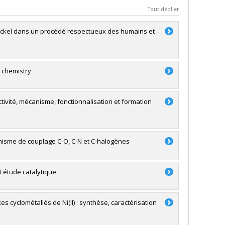
Tout déplier
nickel dans un procédé respectueux des humains et
n chemistry
ctivité, mécanisme, fonctionnalisation et formation
écanisme de couplage C-O, C-N et C-halogènes
t étude catalytique
yclométallés de Ni(II) : synthèse, caractérisation