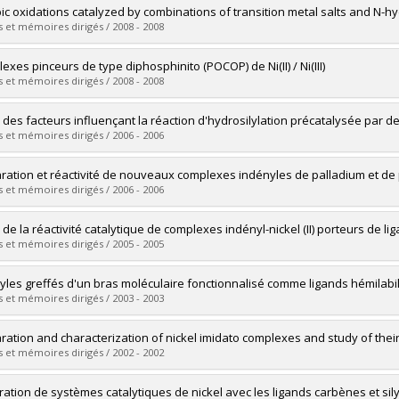
vers le document dans Papyrus
mé(e) :
Baho, Natalie
ic oxidations catalyzed by combinations of transition metal salts and N-
 :
Maîtrise
 et mémoires dirigés / 2008 - 2008
ôme obtenu :
M. Sc.
vers le document dans Papyrus
mé(e) :
Zhong, Yi Jing
exes pinceurs de type diphosphinito (POCOP) de Ni(II) / Ni(III)
 :
Maîtrise
 et mémoires dirigés / 2008 - 2008
ôme obtenu :
M. Sc.
vers le document dans Papyrus
mé(e) :
Pandarus, Valerica
 des facteurs influençant la réaction d'hydrosilylation précatalysée par de
 :
Maîtrise
 et mémoires dirigés / 2006 - 2006
ôme obtenu :
M. Sc.
vers le document dans Papyrus
mé(e) :
Boucher, Sylvain
ration et réactivité de nouveaux complexes indényles de palladium et de 
 :
Maîtrise
 et mémoires dirigés / 2006 - 2006
ôme obtenu :
M. Sc.
vers le document dans Papyrus
mé(e) :
Sui-Seng, Christine
 de la réactivité catalytique de complexes indényl-nickel (II) porteurs de li
 :
Doctorat
 et mémoires dirigés / 2005 - 2005
ôme obtenu :
Ph. D.
vers le document dans Papyrus
mé(e) :
Gareau, Daniel
yles greffés d'un bras moléculaire fonctionnalisé comme ligands hémilabil
 :
Maîtrise
 et mémoires dirigés / 2003 - 2003
ôme obtenu :
M. Sc.
vers le document dans Papyrus
mé(e) :
Groux, Laurent F.
ration and characterization of nickel imidato complexes and study of their
 :
Doctorat
 et mémoires dirigés / 2002 - 2002
ôme obtenu :
Ph. D.
vers le document dans Papyrus
mé(e) :
Cao, Ying
ration de systèmes catalytiques de nickel avec les ligands carbènes et sil