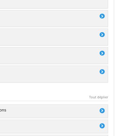
Tout déplier
ions
 et génie du Canada (CRSNG)