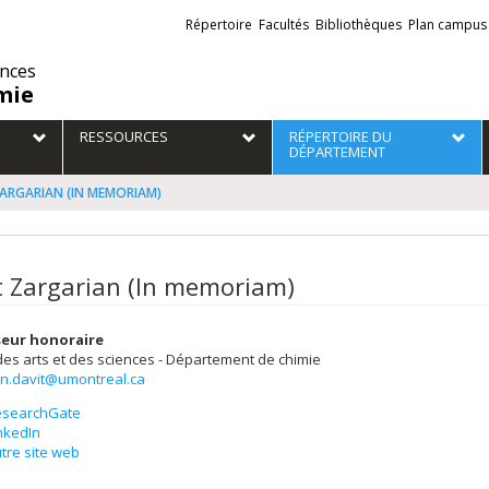
Liens
Répertoire
Facultés
Bibliothèques
Plan campus
externes
ences
mie
RESSOURCES
RÉPERTOIRE DU
DÉPARTEMENT
ZARGARIAN (IN MEMORIAM)
t Zargarian (In memoriam)
seur honoraire
des arts et des sciences - Département de chimie
an.davit@umontreal.ca
esearchGate
nkedIn
tre site web