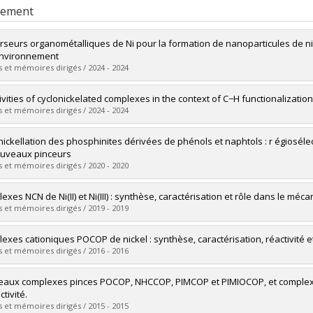
rement
rseurs organométalliques de Ni pour la formation de nanoparticules de 
environnement
 et mémoires dirigés / 2024 - 2024
mé(e) :
Roubert, Dimitri
ivities of cyclonickelated complexes in the context of C−H functionalizatio
 :
Doctorat
 et mémoires dirigés / 2024 - 2024
ôme obtenu :
Ph. D.
vers le document dans Papyrus
mé(e) :
Sarker, Rajib Kumar
nickellation des phosphinites dérivées de phénols et naphtols : r égioséle
 :
Doctorat
uveaux pinceurs
ôme obtenu :
Ph. D.
 et mémoires dirigés / 2020 - 2020
vers le document dans Papyrus
mé(e) :
Mangin, Loïc P.
exes NCN de Ni(II) et Ni(III) : synthèse, caractérisation et rôle dans le m
 :
Doctorat
 et mémoires dirigés / 2019 - 2019
ôme obtenu :
Ph. D.
vers le document dans Papyrus
mé(e) :
Cloutier, Jean-Philippe
exes cationiques POCOP de nickel : synthèse, caractérisation, réactivité e
 :
Doctorat
 et mémoires dirigés / 2016 - 2016
ôme obtenu :
Ph. D.
vers le document dans Papyrus
mé(e) :
Lapointe, Sébastien
aux complexes pinces POCOP, NHCCOP, PIMCOP et PIMIOCOP, et complexes c
 :
Maîtrise
ctivité.
ôme obtenu :
M. Sc.
 et mémoires dirigés / 2015 - 2015