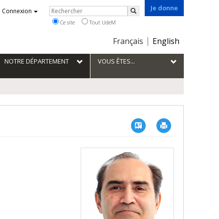
Je donne
Rechercher
Connexion
Rechercher
Ce site
Tout UdeM
Choix
Français
English
de
la
NOTRE DÉPARTEMENT
VOUS ÊTES...
langue
Vcard
Imprimer