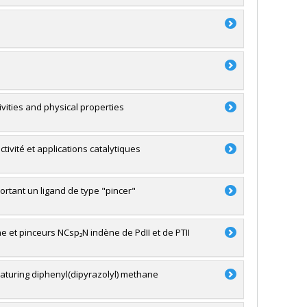
tivities and physical properties
tivité et applications catalytiques
ortant un ligand de type "pincer"
 et pinceurs NCsp₂N indène de PdII et de PTII
eaturing diphenyl(dipyrazolyl) methane