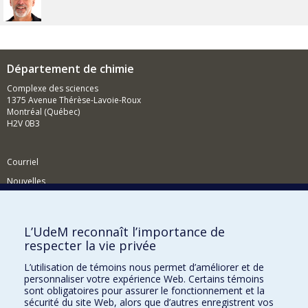
Département de chimie
Complexe des sciences
1375 Avenue Thérèse-Lavoie-Roux
Montréal (Québec)
H2V 0B3
Courriel
Nouvelles
Activités
Comment soutenir le Département?
L’UdeM reconnaît l’importance de
respecter la vie privée
BESOIN D'AIDE?
L’utilisation de témoins nous permet d’améliorer et de
Plan du site
personnaliser votre expérience Web. Certains témoins
Signaler une erreur
sont obligatoires pour assurer le fonctionnement et la
sécurité du site Web, alors que d’autres enregistrent vos
Accessibilité