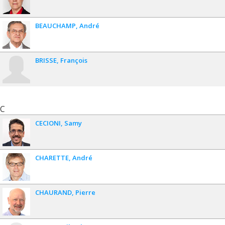
Zetian Mi
,
Alexandre Gagnon
,
Dominic Larivière
,
John
Boukouvalas
,
Faical Larachi
,
Peter Hugh McBreen
,
Thierry
Ollevier
,
Trong On Do
,
Frédéric-Georges Fontaine
,
Jean-
BEAUCHAMP
André
François Paquin
,
Maria-Cornélia Iliuta
,
Sylvain Canesi
,
Safia
Hamoudi
,
Karine Auclair
,
David Dewez
,
Eric McCalla
,
Christopher Thibodeaux
,
Jan Kopyscinski
,
Daria Camilla
Boffito
,
Robert Lortie
,
Ali Nazemi
,
Ashlee Howarth
,
Marek
BRISSE
François
Majewski
,
Melanie Jane Hazlett
,
Leonard MacGillivray
,
Maureen Hope McKeague
,
Daniela Quaglia
,
Lucas Caire da
Silva
,
Marc-Andre Légaré
Sources de financement :
FRQNT/Fonds de recherche du
Québec - Nature et technologies (FQRNT)
C
Programmes de subvention :
PVXXXXXX-(RS) Programme de
regroupements stratégiques
CECIONI
Samy
CHARETTE
André
CHAURAND
Pierre