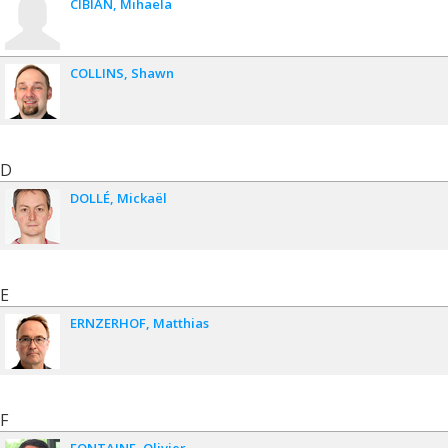
CIBIAN
Mihaela
COLLINS
Shawn
D
DOLLÉ
Mickaël
E
ERNZERHOF
Matthias
F
FONTAINE
Olivier