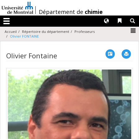
Passer
au
/
Département de
chimie
contenu
Langues
Liens 
R
Menu
N
Accueil
Répertoire du département
Professeurs
Olivier FONTAINE
Vcard
Imp
Olivier Fontaine