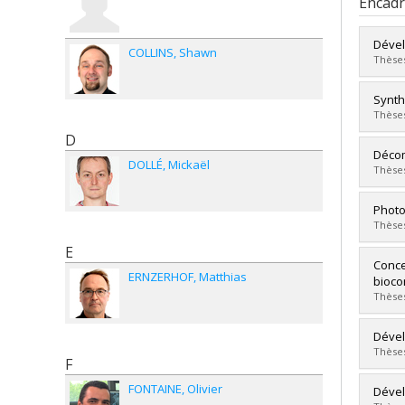
Encad
Dével
COLLINS
Shawn
Thèses
Diplô
Synth
Cycle
Thèses
Dipl
D
Lien 
Diplô
Décom
DOLLÉ
Mickaël
Cycle
Thèses
Dipl
Lien 
Diplô
Photo
Cycle
Thèses
Dipl
E
Lien 
Diplô
Conce
ERNZERHOF
Matthias
Cycle
bioco
Dipl
Thèses
Lien 
Diplô
Dével
Cycle
Thèses
F
Dipl
Lien 
FONTAINE
Olivier
Diplô
Dével