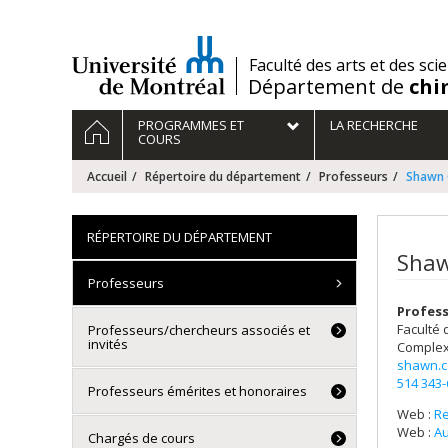
Passer
au
contenu
/
Faculté des arts et des sci
Département de
chi
Navigation
ACCUEIL
PROGRAMMES ET
LA RECHERCHE
principale
COURS
Accueil
Répertoire du département
Professeurs
Shawn 
RÉPERTOIRE DU DÉPARTEMENT
Shaw
Professeurs
Profess
Faculté 
Professeurs/chercheurs associés et
invités
Complex
shawn.c
514 343
Professeurs émérites et honoraires
Web :
R
Web :
Au
Chargés de cours