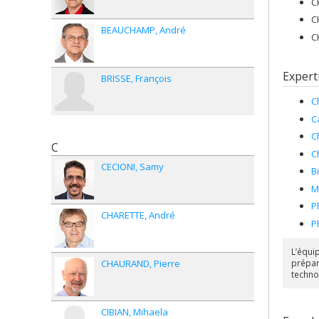
C
C
BEAUCHAMP
André
C
Expert
BRISSE
François
C
C
C
C
C
CECIONI
Samy
B
M
P
CHARETTE
André
P
L’équi
CHAURAND
Pierre
prépar
techno
CIBIAN
Mihaela