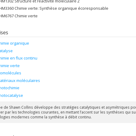
HM1302 Structure et réactivité moléculaire 2
HM3360 Chimie verte: Synthèse organique écoresponsable
HM6767 Chimie verte
ises
himie organique
atalyse
himie en flux continu
himie verte
iomolécules
atériaux moléculaires
hotochimie
hotocatalyse
pe de Shawn Collins développe des stratégies catalytiques et asymétriques pour
er par les technologies courantes, en mettant l’accent sur les synthèses qui sui
logies modernes comme la synthèse à débit continu.