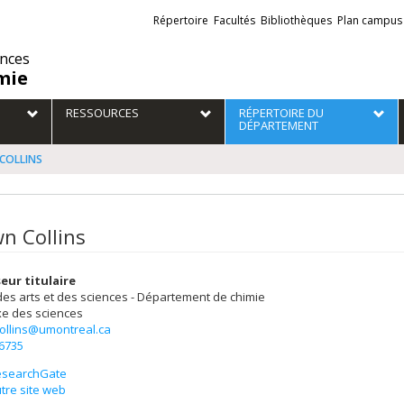
Liens
Répertoire
Facultés
Bibliothèques
Plan campus
externes
ences
mie
RESSOURCES
RÉPERTOIRE DU
DÉPARTEMENT
COLLINS
n Collins
eur titulaire
des arts et des sciences - Département de chimie
e des sciences
ollins@umontreal.ca
-6735
esearchGate
tre site web