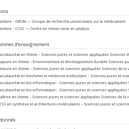
tions
embre –
GRUM — Groupe de recherche universitaire sur le médicament
embre –
CCVC — Centre en chimie verte et catalyse
ammes d’enseignement
accalauréat en chimie – Sciences pures et sciences appliquées Sciences 
ajeure en chimie – Environnement et développement durable Sciences pur
ineure en chimie – Sciences pures et sciences appliquées Sciences de l
accalauréat en biochimie et médecine moléculaire – Sciences pures et scie
accalauréat en bio-informatique – Sciences pures et sciences appliquées S
accalauréat en bio-informatique – Sciences pures et sciences appliquées S
aîtrise en chimie – Sciences pures et sciences appliquées Sciences de l
ESS en synthèse et architectures moléculaires – Sciences pures et science
 donnés