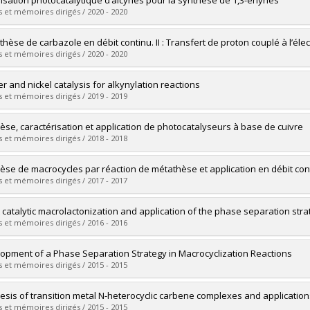
isation photocatalytique d’alcynes pour la synthèse de 1,3-énynes
 :
Maîtrise
 et mémoires dirigés / 2020 - 2020
ôme obtenu :
M. Sc.
vers le document dans Papyrus
mé(e) :
Grenier-Petel, Jean-Christophe
ynthèse de carbazole en débit continu. II : Transfert de proton couplé à l’él
 :
Maîtrise
 et mémoires dirigés / 2020 - 2020
ôme obtenu :
M. Sc.
vers le document dans Papyrus
mé(e) :
Caron, Antoine
r and nickel catalysis for alkynylation reactions
 :
Doctorat
 et mémoires dirigés / 2019 - 2019
ôme obtenu :
Ph. D.
vers le document dans Papyrus
mé(e) :
Santandrea, Jeffrey
èse, caractérisation et application de photocatalyseurs à base de cuivre
 :
Doctorat
 et mémoires dirigés / 2018 - 2018
ôme obtenu :
Ph. D.
vers le document dans Papyrus
mé(e) :
Minozzi, Clémentine
èse de macrocycles par réaction de métathèse et application en débit con
 :
Maîtrise
 et mémoires dirigés / 2017 - 2017
ôme obtenu :
M. Sc.
vers le document dans Papyrus
mé(e) :
Raymond, Michaël
t catalytic macrolactonization and application of the phase separation str
 :
Doctorat
 et mémoires dirigés / 2016 - 2016
ôme obtenu :
Ph. D.
vers le document dans Papyrus
mé(e) :
de Léséleuc, Mylène
opment of a Phase Separation Strategy in Macrocyclization Reactions
 :
Doctorat
 et mémoires dirigés / 2015 - 2015
ôme obtenu :
Ph. D.
vers le document dans Papyrus
mé(e) :
Bédard, Anne-Catherine
esis of transition metal N-heterocyclic carbene complexes and applications
 :
Doctorat
 et mémoires dirigés / 2015 - 2015