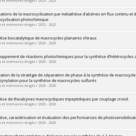
 :
Maîtrise
 et mémoires dirigés / 2023 - 2023
ôme obtenu :
M. Sc.
vers le document dans Papyrus
mé(e) :
Minozzi, Clémentine
cations de la macrocyclisation par métathèse d’alcènes en flux continu et 
 :
Doctorat
cyclisation photochimique
ôme obtenu :
Ph. D.
 et mémoires dirigés / 2022 - 2022
vers le document dans Papyrus
mé(e) :
Morin, Émilie
èse biocatalytique de macrocycles planaires chiraux
 :
Doctorat
 et mémoires dirigés / 2020 - 2020
ôme obtenu :
Ph. D.
vers le document dans Papyrus
mé(e) :
Gagnon, Christina
oppement de réactions photochimiques pour la synthèse d’hétérocycles a
 :
Maîtrise
 et mémoires dirigés / 2020 - 2020
ôme obtenu :
M. Sc.
vers le document dans Papyrus
mé(e) :
Parisien-Collette, Shawn
cation de la stratégie de séparation de phase à la synthèse de macrocyc
 :
Doctorat
lcynylation pour la synthèse de macrocycles sulfurés
ôme obtenu :
Ph. D.
 et mémoires dirigés / 2020 - 2020
vers le document dans Papyrus
mé(e) :
Godin, Éric
èse de thioalcynes macrocycliques tripeptidiques par couplage croisé
 :
Doctorat
 et mémoires dirigés / 2020 - 2020
ôme obtenu :
Ph. D.
vers le document dans Papyrus
mé(e) :
Nguyen Thanh, Sacha
èse, caractérisation et évaluation des performances de photosensibilisa
 :
Maîtrise
 et mémoires dirigés / 2020 - 2020
ôme obtenu :
M. Sc.
vers le document dans Papyrus
mé(e) :
Sosoe, Johann