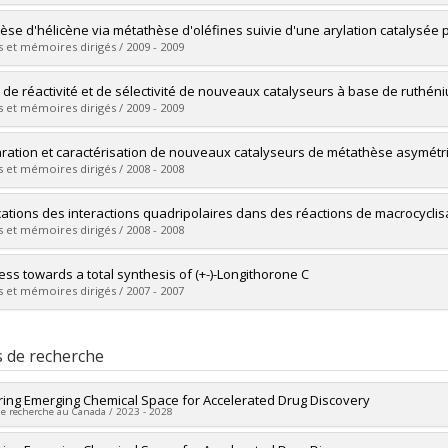
vers le document dans Papyrus
mé(e) :
Savoie, Jolaine
èse d'hélicène via métathèse d'oléfines suivie d'une arylation catalysée 
 :
Maîtrise
 et mémoires dirigés / 2009 - 2009
ôme obtenu :
M. Sc.
vers le document dans Papyrus
mé(e) :
Côté, Julie
 de réactivité et de sélectivité de nouveaux catalyseurs à base de ruthén
 :
Maîtrise
 et mémoires dirigés / 2009 - 2009
ôme obtenu :
M. Sc.
vers le document dans Papyrus
mé(e) :
Stenne, Brice
ration et caractérisation de nouveaux catalyseurs de métathèse asymétr
 :
Maîtrise
 et mémoires dirigés / 2008 - 2008
ôme obtenu :
M. Sc.
vers le document dans Papyrus
mé(e) :
Fournier, Pierre-André
cations des interactions quadripolaires dans des réactions de macrocycli
 :
Maîtrise
 et mémoires dirigés / 2008 - 2008
ôme obtenu :
M. Sc.
vers le document dans Papyrus
mé(e) :
El-Azizi, Yassir
ess towards a total synthesis of (+-)-Longithorone C
 :
Doctorat
 et mémoires dirigés / 2007 - 2007
ôme obtenu :
Ph. D.
vers le document dans Papyrus
mé(e) :
Zakarian, Joseph E.
 :
Maîtrise
s de recherche
ôme obtenu :
M. Sc.
vers le document dans Papyrus
ring Emerging Chemical Space for Accelerated Drug Discovery
de recherche au Canada / 2023 - 2028