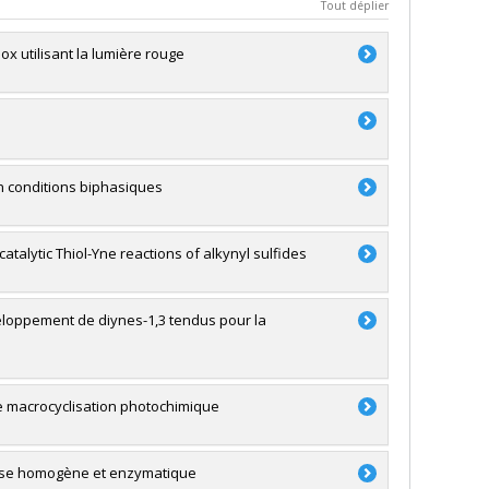
Tout déplier
x utilisant la lumière rouge
n conditions biphasiques
talytic Thiol-Yne reactions of alkynyl sulfides
eloppement de diynes-1,3 tendus pour la
e macrocyclisation photochimique
lyse homogène et enzymatique