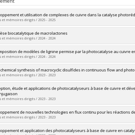
rement
oppement et utilisation de complexes de cuivre dans la catalyse photorédo
 et mémoires dirigés / 2025 - 2025
mé(e) :
Bourdon, Jérémie
èse biocatalytique de macrolactones
 :
Maîtrise
 et mémoires dirigés / 2024 - 2024
ôme obtenu :
M. Sc.
vers le document dans Papyrus
mé(e) :
Guerrero-Morales, Javier
position de modèles de lignine permise par la photocatalyse au cuivre e
 :
Doctorat
 et mémoires dirigés / 2024 - 2024
ôme obtenu :
Ph. D.
vers le document dans Papyrus
mé(e) :
Bertin, Cédric
chemical synthesis of macrocyclic disulfides in continuous flow and photoca
 :
Maîtrise
 et mémoires dirigés / 2023 - 2023
ôme obtenu :
M. Sc.
vers le document dans Papyrus
mé(e) :
Bleton, Olivier
ption, étude et applications de photocatalyseurs à base de cuivre et dév
 :
Maîtrise
njugaison
ôme obtenu :
M. Sc.
 et mémoires dirigés / 2023 - 2023
vers le document dans Papyrus
mé(e) :
Cruché, Corentin
oppement de nouvelles technologies en flux continu pour les réactions d
 :
Doctorat
 et mémoires dirigés / 2023 - 2023
ôme obtenu :
Ph. D.
vers le document dans Papyrus
mé(e) :
Neiderer, William
oppement et application des photocatalyseurs à base de cuivre en cata