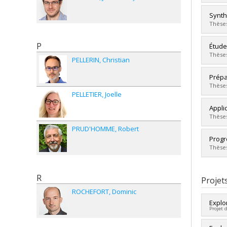
Lien 
Diplô
Synth
Cycle
Thèses
Dipl
Lien 
P
Diplô
Étude
Cycle
Thèses
PELLERIN
Christian
Dipl
Lien 
Diplô
Prépa
Cycle
Thèses
PELLETIER
Joelle
Dipl
Lien 
Diplô
Appli
Cycle
Thèses
Dipl
PRUD'HOMME
Robert
Lien 
Diplô
Progr
Cycle
Thèses
Dipl
Lien 
Diplô
R
Cycle
Projet
Dipl
ROCHEFORT
Dominic
Lien 
Explo
Projet 