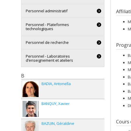
Personnel administratif
Affilia
M
Personnel - Plateformes
technologiques
M
Personnel de recherche
Progr
B
Personnel - Laboratoires
d’enseignement et ateliers
M
M
B
B
BADIA
Antonella
B
B
M
BANQUY
Xavier
D
Cours
BAZUIN
Géraldine