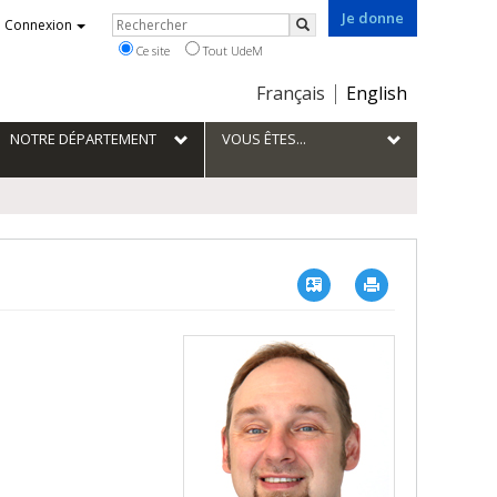
Je donne
Rechercher
Connexion
Rechercher
Ce site
Tout UdeM
Choix
Français
English
de
la
NOTRE DÉPARTEMENT
VOUS ÊTES...
langue
Vcard
Imprimer