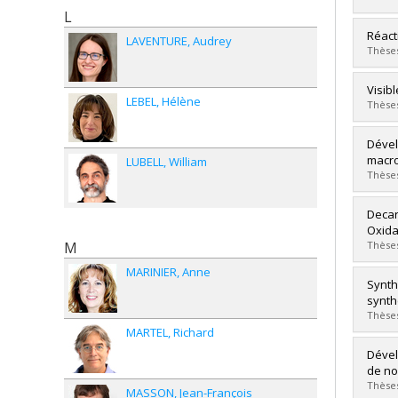
Dipl
L
Lien 
Diplô
Réact
LAVENTURE
Audrey
Cycle
Thèses
Dipl
Lien 
Diplô
Visib
LEBEL
Hélène
Cycle
Thèses
Dipl
Lien 
Diplô
Dével
Cycle
macro
LUBELL
William
Dipl
Thèses
Lien 
Diplô
Decar
Cycle
Oxida
Dipl
M
Thèses
Lien 
MARINIER
Anne
Diplô
Synth
Cycle
synth
Dipl
Thèses
Lien 
MARTEL
Richard
Diplô
Dével
Cycle
de no
Dipl
Thèses
MASSON
Jean-François