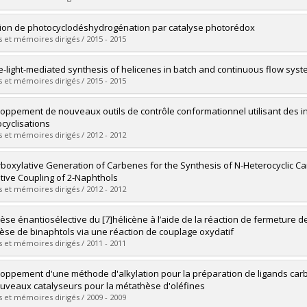
ôme obtenu :
Ph. D.
vers le document dans Papyrus
mé(e) :
Holtz-Mulholland, Michael
ion de photocyclodéshydrogénation par catalyse photorédox
 :
Doctorat
 et mémoires dirigés / 2015 - 2015
ôme obtenu :
Ph. D.
vers le document dans Papyrus
mé(e) :
Hernandez-Perez, Augusto César
le-light-mediated synthesis of helicenes in batch and continuous flow sys
 :
Doctorat
 et mémoires dirigés / 2015 - 2015
ôme obtenu :
Ph. D.
vers le document dans Papyrus
mé(e) :
Vlassova, Anna
oppement de nouveaux outils de contrôle conformationnel utilisant des i
 :
Maîtrise
cyclisations
ôme obtenu :
M. Sc.
 et mémoires dirigés / 2012 - 2012
vers le document dans Papyrus
mé(e) :
Bolduc, Philippe
boxylative Generation of Carbenes for the Synthesis of N-Heterocyclic Ca
 :
Maîtrise
tive Coupling of 2-Naphthols
ôme obtenu :
M. Sc.
 et mémoires dirigés / 2012 - 2012
vers le document dans Papyrus
mé(e) :
Le Gall, Tatiana
èse énantiosélective du [7]hélicène à l’aide de la réaction de fermeture d
 :
Maîtrise
èse de binaphtols via une réaction de couplage oxydatif
ôme obtenu :
M. Sc.
 et mémoires dirigés / 2011 - 2011
vers le document dans Papyrus
mé(e) :
Grandbois, Alain
oppement d'une méthode d'alkylation pour la préparation de ligands car
 :
Doctorat
uveaux catalyseurs pour la métathèse d'oléfines
ôme obtenu :
Ph. D.
 et mémoires dirigés / 2009 - 2009