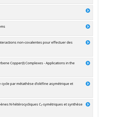
tems
nteractions non-covalentes pour effectuer des
rbene Copper(I) Complexes - Applications in the
e cycle par métathèse d’oléfine asymétrique et
bènes N-hétérocycliques C₁-symétriques et synthèse