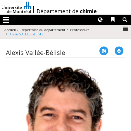
Passer
au
/
Département de
chimie
contenu
Langues
Liens 
R
Menu
N
Accueil
Répertoire du département
Professeurs
Alexis VALLÉE-BÉLISLE
Vcard
Imp
Alexis Vallée-Bélisle