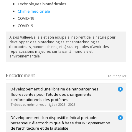
Technologies biomédicales
Chimie médicinale
COVID-19
COVID19
Alexis Vallée-Bélisle et son équipe s'inspirent de la nature pour
développer des biotechnologies et nanotechnologies
(biocapteurs, nanomachines, etc.) susceptibles d'avoir des
répercussions majeures sur la santé mondiale et
environnementale.
Encadrement
Tout déplier
Développement d'une librairie de nanoantennes
fluorescentes pour l'étude des changements
conformationnels des protéines
Thèses et mémoires dirigés / 2025 - 2025
Diplômé(e) :
Morville, Ly-Ann
Développement d’un dispositif médical portable:
Cycle :
Maîtrise
biosenseur électrochimique à base d’ADN : optimisation
Diplôme obtenu :
M. Sc.
de l’architecture et de la stabilité