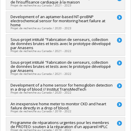
du Canada
de l’insuffisance cardiaque à la maison
Sources de financement :
Diagnostique Anasens (12266466
Projet de recherche au Canada / 2021 - 2023
Canada inc.)
Programmes de subvention :
Chercheur principal :
Development of an aptamer-based NT-proBNP
Alexis Vallée-Bélisle
electrochemical sensor for monitoring heart failure at
Sources de financement :
Ministère Économie et Innovation
home
Programmes de subvention :
PVXXXXXX-Soutien aux
Projet de recherche au Canada / 2020 - 2023
organismes de recherche et innovation (PSO) - Volet 2:
Soutien aux projets
Chercheur principal :
Sous-projet intitulé "Fabrication de senseurs, collection
Carl-Éric Aubin
de données brutes et tests avec le prototype développé
Co-chercheurs :
Alexis Vallée-Bélisle
par Anasens
Sources de financement :
SPIIE/Secrétariat des programmes
Projet de recherche au Canada / 2021 - 2022
interorganismes à l’intention des établissements
Programmes de subvention :
PVXXXXXX-Fonds d'excellence
Chercheur principal :
Sous-projet intitulé "Fabrication de senseurs, collection
Alexis Vallée-Bélisle
en recherche Apogée Canada/Fonds démarrage et opération
de données brutes et tests avec le prototype développé
Sources de financement :
Diagnostique Anasens (12266466
par Anasens
Canada inc.)
Projet de recherche au Canada / 2021 - 2022
Programmes de subvention :
Chercheur principal :
Development of a home sensor for hemoglobin detection
Alexis Vallée-Bélisle
in a drop of blood // Institut TransMedTech
Sources de financement :
Vital Tracer
Projet de recherche au Canada / 2020 - 2022
Programmes de subvention :
Chercheur principal :
An inexpensive home meter to monitor CKD and heart
Carl-Éric Aubin
failure directly in a drop of blood.
Co-chercheurs :
Alexis Vallée-Bélisle
Projet de recherche au Canada / 2019 - 2022
Sources de financement :
SPIIE/Secrétariat des programmes
interorganismes à l’intention des établissements
Chercheur principal :
Programme de réparations urgentes pour les membres
Alexis Vallée-Bélisle
Programmes de subvention :
PVXXXXXX-Fonds d'excellence
de PROTEO: soutien à la réparation d'un appareil HPLC
en recherche Apogée Canada/Bourse
Projet de recherche au Canada / 2019 - 2022