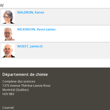
W
WALDRON
Karen
WILKINSON
Kevin James
WUEST
James D.
Département de chimie
Complexe des sciences
1375 Avenue Thérèse-Lavoie-Roux
Montréal (Québec)
H2V 0B3
Courriel