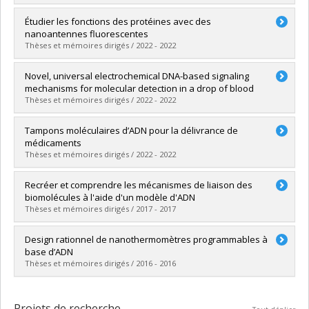
Lien vers le document dans Papyrus
Diplômé(e) :
Lyalina, Tatiana
Étudier les fonctions des protéines avec des
Cycle :
Maîtrise
nanoantennes fluorescentes
Diplôme obtenu :
M. Sc.
Thèses et mémoires dirigés / 2022 - 2022
Lien vers le document dans Papyrus
Diplômé(e) :
Harroun, Scott G.
Novel, universal electrochemical DNA-based signaling
Cycle :
Doctorat
mechanisms for molecular detection in a drop of blood
Diplôme obtenu :
Ph. D.
Thèses et mémoires dirigés / 2022 - 2022
Lien vers le document dans Papyrus
Diplômé(e) :
Zhu, Guichi
Tampons moléculaires d’ADN pour la délivrance de
Cycle :
Doctorat
médicaments
Diplôme obtenu :
Ph. D.
Thèses et mémoires dirigés / 2022 - 2022
Lien vers le document dans Papyrus
Diplômé(e) :
Desrosiers, Arnaud
Recréer et comprendre les mécanismes de liaison des
Cycle :
Doctorat
biomolécules à l'aide d'un modèle d'ADN
Diplôme obtenu :
Ph. D.
Thèses et mémoires dirigés / 2017 - 2017
Lien vers le document dans Papyrus
Diplômé(e) :
Prévost-Tremblay, Carl
Design rationnel de nanothermomètres programmables à
Cycle :
Maîtrise
base d’ADN
Diplôme obtenu :
M. Sc.
Thèses et mémoires dirigés / 2016 - 2016
Lien vers le document dans Papyrus
Diplômé(e) :
Gareau, David
Cycle :
Maîtrise
Projets de recherche