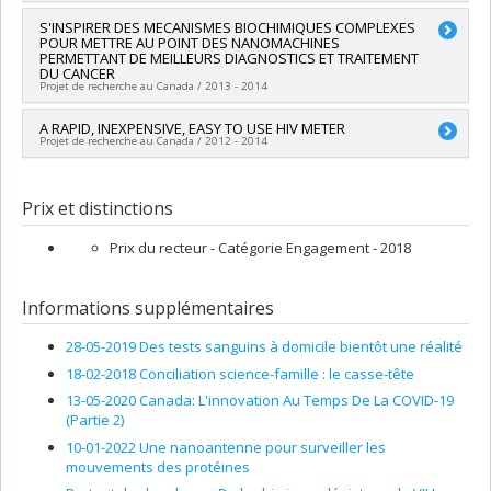
Programmes de subvention :
PVX20965-(RGP) Programme de
subvention à la découverte individuelle ou de groupe
Chercheur principal :
S'INSPIRER DES MECANISMES BIOCHIMIQUES COMPLEXES
Alexis Vallée-Bélisle
POUR METTRE AU POINT DES NANOMACHINES
Sources de financement :
FCI/Fondation canadienne pour
PERMETTANT DE MEILLEURS DIAGNOSTICS ET TRAITEMENT
l'innovation
DU CANCER
Programmes de subvention :
Projet de recherche au Canada / 2013 - 2014
Chercheur principal :
A RAPID, INEXPENSIVE, EASY TO USE HIV METER
Alexis Vallée-Bélisle
Projet de recherche au Canada / 2012 - 2014
Sources de financement :
FRQS/Fonds de recherche du
Québec - Santé (FRSQ)
Chercheur principal :
Alexis Vallée-Bélisle
Programmes de subvention :
PVXXXXXX-Établissement de
Co-chercheurs :
Paul Thistle
,
Francesco Ricci
Prix et distinctions
jeunes chercheurs Juniors 1
Sources de financement :
Grands Défis Canada
Programmes de subvention :
Prix du recteur - Catégorie Engagement - 2018
Informations supplémentaires
28-05-2019 Des tests sanguins à domicile bientôt une réalité
18-02-2018 Conciliation science-famille : le casse-tête
13-05-2020 Canada: L'innovation Au Temps De La COVID-19
(Partie 2)
10-01-2022 Une nanoantenne pour surveiller les
mouvements des protéines