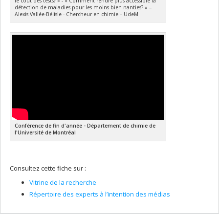
le coût des tests? » - « Comment rendre plus accessible la
détection de maladies pour les moins bien nanties? » –
Alexis Vallée-Bélisle - Chercheur en chimie – UdeM
Conférence de fin d'année - Département de chimie de
l'Université de Montréal
Consultez cette fiche sur :
Vitrine de la recherche
Répertoire des experts à l’intention des médias