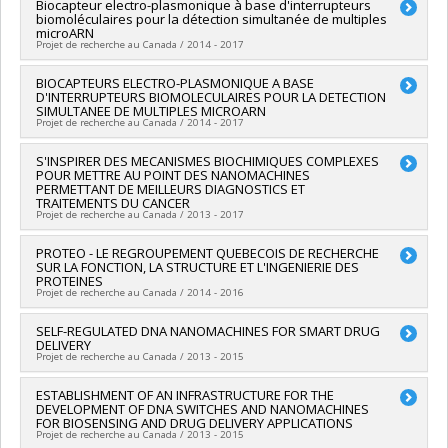
Chercheur principal :
Biocapteur electro-plasmonique à base d'interrupteurs
Alexis Vallée-Bélisle
biomoléculaires pour la détection simultanée de multiples
Sources de financement :
CRSNG/Conseil de recherches en
microARN
sciences naturelles et génie du Canada (CRSNG)
Projet de recherche au Canada / 2014 - 2017
Programmes de subvention :
PV128974-(EGP) Programme de
subvention d'engagement partenarial
Chercheur principal :
BIOCAPTEURS ELECTRO-PLASMONIQUE A BASE
Michel Meunier
D'INTERRUPTEURS BIOMOLECULAIRES POUR LA DETECTION
Co-chercheurs :
Alexis Vallée-Bélisle
SIMULTANEE DE MULTIPLES MICROARN
Sources de financement :
FRQNT/Fonds de recherche du
Projet de recherche au Canada / 2014 - 2017
Québec - Nature et technologies (FQRNT)
Programmes de subvention :
PV113724-(PR) Projets de
Chercheur principal :
S'INSPIRER DES MECANISMES BIOCHIMIQUES COMPLEXES
Michel Meunier
recherche en équipe (et possibilité d'équipement la première
POUR METTRE AU POINT DES NANOMACHINES
Co-chercheurs :
Alexis Vallée-Bélisle
PERMETTANT DE MEILLEURS DIAGNOSTICS ET
année)
Sources de financement :
FRQNT/Fonds de recherche du
TRAITEMENTS DU CANCER
Québec - Nature et technologies (FQRNT)
Projet de recherche au Canada / 2013 - 2017
Programmes de subvention :
PV113724-(PR) Projets de
recherche en équipe (et possibilité d'équipement la première
Chercheur principal :
PROTEO - LE REGROUPEMENT QUEBECOIS DE RECHERCHE
Alexis Vallée-Bélisle
SUR LA FONCTION, LA STRUCTURE ET L'INGENIERIE DES
année)
Sources de financement :
FRQS/Fonds de recherche du
PROTEINES
Québec - Santé (FRSQ)
Projet de recherche au Canada / 2014 - 2016
Programmes de subvention :
PVXXXXXX-Bourse de
chercheur-boursier : Junior 1
Chercheur principal :
SELF-REGULATED DNA NANOMACHINES FOR SMART DRUG
Normand Voyer
DELIVERY
Co-chercheurs :
Alexis Vallée-Bélisle
Projet de recherche au Canada / 2013 - 2015
Sources de financement :
FRQNT/Fonds de recherche du
Québec - Nature et technologies (FQRNT)
Chercheur principal :
ESTABLISHMENT OF AN INFRASTRUCTURE FOR THE
Alexis Vallée-Bélisle
Programmes de subvention :
PVXXXXXX-(RS) Programme de
DEVELOPMENT OF DNA SWITCHES AND NANOMACHINES
Sources de financement :
CRSNG/Conseil de recherches en
regroupements stratégiques
FOR BIOSENSING AND DRUG DELIVERY APPLICATIONS
sciences naturelles et génie du Canada (CRSNG)
Projet de recherche au Canada / 2013 - 2015