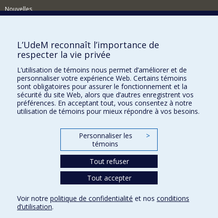
Nouvelles
Activités
Comment soutenir le Département?
L’UdeM reconnaît l’importance de
respecter la vie privée
BESOIN D'AIDE?
L’utilisation de témoins nous permet d’améliorer et de
Plan du site
personnaliser votre expérience Web. Certains témoins
Signaler une erreur
sont obligatoires pour assurer le fonctionnement et la
sécurité du site Web, alors que d’autres enregistrent vos
Accessibilité
préférences. En acceptant tout, vous consentez à notre
utilisation de témoins pour mieux répondre à vos besoins.
FACULTÉ DES ARTS ET DES SCIENCES
Nos départements et écoles
Personnaliser les
>
témoins
Nos centres d'études
Tout refuser
Nos programmes et cours
Tout accepter
Confidentialité
Voir notre
politique de confidentialité
et nos
conditions
Conditions d’utilisation
d’utilisation
.
Paramètres des témoins