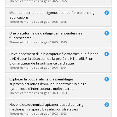
Lien vers le document dans Papyrus
Thèses et mémoires dirigés / 2025 - 2025
Diplômé(e) :
Diallo-Blais, Simon
Modular dual-labeled oligonucleotides for biosensing
Cycle :
Maîtrise
applications
Diplôme obtenu :
M. Sc. A.
Thèses et mémoires dirigés / 2025 - 2025
Lien vers le document dans Papyrus
Diplômé(e) :
Wang, Xiaomeng
Une plateforme de criblage de nanoantennes
Cycle :
Doctorat
fluorescentes
Diplôme obtenu :
Ph. D.
Thèses et mémoires dirigés / 2025 - 2025
Lien vers le document dans Papyrus
Diplômé(e) :
Vigneault, Achille
Développement d’un biocapteur électrochimique à base
Cycle :
Maîtrise
d’ADN pour la détection de la protéine NT-proBNP, un
Diplôme obtenu :
M. Sc. A.
biomarqueur de l’insuffisance cardiaque
Lien vers le document dans Papyrus
Thèses et mémoires dirigés / 2024 - 2024
Diplômé(e) :
Nicole, Yasmine
Exploiter la coopérativité d'assemblages
Cycle :
Maîtrise
supramoléculaires d'ADN pour contrôler la plage
Diplôme obtenu :
M. Sc.
dynamique d'interrupteurs moléculaires
Lien vers le document dans Papyrus
Thèses et mémoires dirigés / 2023 - 2023
Diplômé(e) :
Lauzon, Dominic
Novel electrochemical aptamer-based sensing
Cycle :
Doctorat
mechanism inspired by selection strategies
Diplôme obtenu :
Ph. D.
Thèses et mémoires dirigés / 2023 - 2023