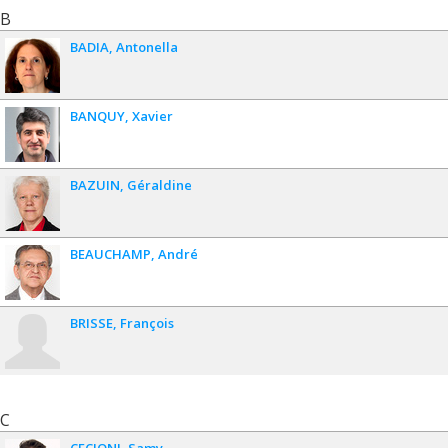
B
BADIA
Antonella
BANQUY
Xavier
BAZUIN
Géraldine
BEAUCHAMP
André
BRISSE
François
C
CECIONI
Samy