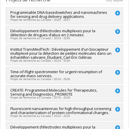
Tout déplier
Diplôme obtenu :
M. Sc.
Lien vers le document dans Papyrus
Programmable DNA-basedswitches and nanomachines
for sensing and drug delivery applications
Projet de recherche au Canada / 2020 - 2027
Chercheur principal :
Développement d’électrodes multiplexes pour la
Alexis Vallée-Bélisle
détection de drogues d’abus en 2 minutes
Sources de financement :
CRSNG/Conseil de recherches en
Projet de recherche au Canada / 2024 - 2026
sciences naturelles et génie du Canada (CRSNG)
Programmes de subvention :
PVX20965-(RGP) Programme de
Chercheur principal :
Institut TransMedTech : Développement d'un biocapteur
Alexis Vallée-Bélisle
subvention à la découverte individuelle ou de groupe
multiplexé pour la détection de petites molécules dans un
Co-chercheurs :
Samy Cecioni
échantillon salivaire_Étudiant_Carl-Éric Gélinas
Sources de financement :
MITACS Inc.
Projet de recherche au Canada / 2024 - 2026
Programmes de subvention :
PVXXXXXX-Stage Élévation
Québec - MITACS
Chercheur principal :
Time-of-Flight spectrometer for urgent resumption of
Carl-Éric Aubin
accurate mass services.
Co-chercheurs :
Alexis Vallée-Bélisle
Projet de recherche au Canada / 2024 - 2026
Sources de financement :
FRQNT/Fonds de recherche du
Québec - Nature et technologies (FQRNT)
Chercheur principal :
CREATE: Programmed Molecules for Therapeutics,
Samy Cecioni
Programmes de subvention :
PVXXXXXX-Grands défis de
Sensing and Diagnostics_PROMOTE
Co-chercheurs :
Stephen Hanessian
,
André Charette
,
William
société
Projet de recherche au Canada / 2019 - 2026
Lubell
,
Hélène Lebel
,
Joelle Pelletier
,
Karen Waldron
,
Andreea-Ruxandra Schmitzer
,
Pierre Thibault
,
Alexis Vallée-
Chercheur principal :
Fluorescent nanoantennas for high-throughput screening
Hanadi Sleiman
Bélisle
,
Pierre Chaurand
,
Shawn Collins
and characterization of protein conformational changes.
Co-chercheurs :
Alexis Vallée-Bélisle
Sources de financement :
CRSNG/Conseil de recherches en
Projet de recherche au Canada / 2024 - 2025
Sources de financement :
CRSNG/Conseil de recherches en
sciences naturelles et génie du Canada (CRSNG)
sciences naturelles et génie du Canada (CRSNG)
Programmes de subvention :
PVXXXXXX-(OIR) Outils et
Chercheur principal :
Développement d’électrodes multiplexes pour la
Alexis Vallée-Bélisle