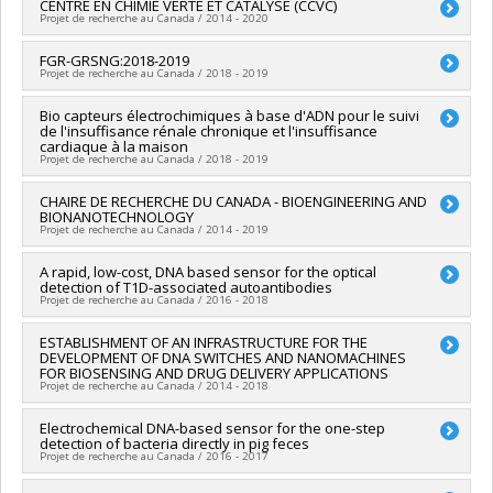
Chercheur principal :
CENTRE EN CHIMIE VERTE ET CATALYSE (CCVC)
Carl-Éric Aubin
en recherche Apogée Canada/Bourse
Projet de recherche au Canada / 2014 - 2020
Co-chercheurs :
Alexis Vallée-Bélisle
Sources de financement :
SPIIE/Secrétariat des programmes
Chercheur principal :
FGR-GRSNG:2018-2019
Alexis Vallée-Bélisle
interorganismes à l’intention des établissements
Projet de recherche au Canada / 2018 - 2019
Co-chercheurs :
Chaojun Li
Programmes de subvention :
PVXXXXXX-Fonds d'excellence
Sources de financement :
FRQNT/Fonds de recherche du
en recherche Apogée Canada/Bourse
Chercheur principal :
Bio capteurs électrochimiques à base d'ADN pour le suivi
Alexis Vallée-Bélisle
Québec - Nature et technologies (FQRNT)
de l'insuffisance rénale chronique et l'insuffisance
Sources de financement :
CRSNG/Conseil de recherches en
Programmes de subvention :
PVXXXXXX-(RS) Programme de
cardiaque à la maison
sciences naturelles et génie du Canada (CRSNG)
regroupements stratégiques
Projet de recherche au Canada / 2018 - 2019
Programmes de subvention :
PVXXXXXX-FGR - Subvention de
recherche institutionnelle
Chercheur principal :
CHAIRE DE RECHERCHE DU CANADA - BIOENGINEERING AND
Alexis Vallée-Bélisle
BIONANOTECHNOLOGY
Sources de financement :
Nanogenecs Diagnostics inc. ,
Projet de recherche au Canada / 2014 - 2019
Ministère Économie et Innovation
Programmes de subvention :
,
Chercheur principal :
A rapid, low-cost, DNA based sensor for the optical
Alexis Vallée-Bélisle
detection of T1D-associated autoantibodies
Sources de financement :
SPIIE/Secrétariat des programmes
Projet de recherche au Canada / 2016 - 2018
interorganismes à l’intention des établissements
Programmes de subvention :
PVX50399-Chaires de recherche
Chercheur principal :
ESTABLISHMENT OF AN INFRASTRUCTURE FOR THE
Francesco Ricci
du Canada
DEVELOPMENT OF DNA SWITCHES AND NANOMACHINES
Co-chercheurs :
Alexis Vallée-Bélisle
FOR BIOSENSING AND DRUG DELIVERY APPLICATIONS
Sources de financement :
Juvenile Diabetes Foundation
Projet de recherche au Canada / 2014 - 2018
International
Programmes de subvention :
Chercheur principal :
Electrochemical DNA-based sensor for the one-step
Alexis Vallée-Bélisle
detection of bacteria directly in pig feces
Sources de financement :
FCI/Fondation canadienne pour
Projet de recherche au Canada / 2016 - 2017
l'innovation
Programmes de subvention :