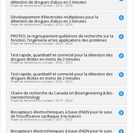
Programmes de subvention :
PV118026-FONCER : Prog.
détection de drogues d’abus en 2 minutes
d'instruments de recherche (de 7 001 $ à 150 000 $)
Sources de financement :
CRSNG/Conseil de recherches en
formation orientée nouveauté, la collaboration et
Projet de recherche au Canada / 2024 - 2024
sciences naturelles et génie du Canada (CRSNG)
l'expérience en recherche
Programmes de subvention :
PVX81211-(I2IP) Programme De
Chercheur principal :
Développement d’électrodes multiplexes pour la
Alexis Vallée-Bélisle
l'idée à l'innovation
détection de drogues d’abus en 2 minutes
Sources de financement :
MITACS Inc. , Diagnostique Anasens
Projet de recherche au Canada / 2024 - 2024
(12266466 Canada inc.)
Programmes de subvention :
PVXXXXXX-Stage Élévation
Chercheur principal :
PROTEO, le regroupement québécois de recherche sur la
Alexis Vallée-Bélisle
Québec - MITACS ,
fonction, l'ingénierie et les applications des protéines
Projet de recherche au Canada / 2023 - 2024
Chercheur principal :
Test rapide, quantitatif et connecté pour la détection des
Steve Bourgault
drogues illicites en moins de 2 minutes
Co-chercheurs :
Alexis Vallée-Bélisle
Projet de recherche au Canada / 2022 - 2024
Sources de financement :
FRQNT/Fonds de recherche du
Québec - Nature et technologies (FQRNT)
Co-chercheurs :
Test rapide, quantitatif et connecté pour la détection des
Alexis Vallée-Bélisle
Programmes de subvention :
PVXXXXXX-(RS) Programme de
drogues illicites en moins de 2 minutes
Sources de financement :
Ministère Économie et Innovation
regroupements stratégiques
Projet de recherche au Canada / 2022 - 2024
Programmes de subvention :
PVXXXXXX-Soutien aux
organismes de recherche et innovation (PSO) - Volet 2:
Chercheur principal :
Chaire de recherche du Canada en Bioengineering & Bio-
Alexis Vallée-Bélisle
Soutien aux projets
nanotechnology
Sources de financement :
Diagnostique Anasens (12266466
Projet de recherche au Canada / 2019 - 2024
Canada inc.)
Programmes de subvention :
Chercheur principal :
Biocapteurs électrochimiques à base d’ADN pour le suivi
Alexis Vallée-Bélisle
de l’insuffisance cardiaque à la maison
Sources de financement :
SPIIE/Secrétariat des programmes
Projet de recherche au Canada / 2021 - 2023
interorganismes à l’intention des établissements
Programmes de subvention :
PVX50399-Chaires de recherche
Chercheur principal :
Biocapteurs électrochimiques à base d’ADN pour le suivi
Alexis Vallée-Bélisle