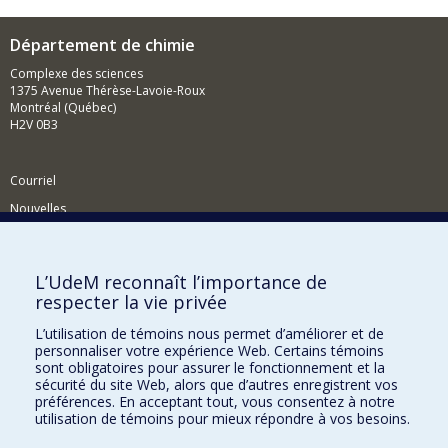
Département de chimie
Complexe des sciences
1375 Avenue Thérèse-Lavoie-Roux
Montréal (Québec)
H2V 0B3
Courriel
Nouvelles
Activités
Comment soutenir le Département?
L’UdeM reconnaît l’importance de
respecter la vie privée
BESOIN D'AIDE?
L’utilisation de témoins nous permet d’améliorer et de
Plan du site
personnaliser votre expérience Web. Certains témoins
Signaler une erreur
sont obligatoires pour assurer le fonctionnement et la
sécurité du site Web, alors que d’autres enregistrent vos
Accessibilité
préférences. En acceptant tout, vous consentez à notre
utilisation de témoins pour mieux répondre à vos besoins.
FACULTÉ DES ARTS ET DES SCIENCES