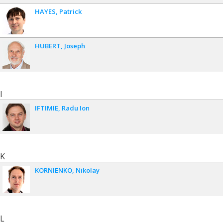
HAYES
Patrick
HUBERT
Joseph
I
IFTIMIE
Radu Ion
K
KORNIENKO
Nikolay
L