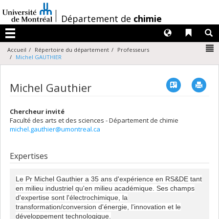
Passer
au
/
Département de
chimie
contenu
Langues
Liens 
R
Menu
N
Accueil
Répertoire du département
Professeurs
Michel GAUTHIER
Vcard
Imp
Michel Gauthier
Chercheur invité
Faculté des arts et des sciences - Département de chimie
michel.gauthier@umontreal.ca
Expertises
Le Pr Michel Gauthier a 35 ans d'expérience en RS&DE tant
en milieu industriel qu'en milieu académique. Ses champs
d'expertise sont l'électrochimique, la
transformation/conversion d'énergie, l'innovation et le
développement technologique.