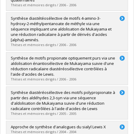
quaternaires
Thèses et mémoires dirigés / 2006 - 2006
Diplômé(e) :
Duplessis, Martin
Synthèse diastétéosélective de motifs 4-amino-3-
Cycle :
Maîtrise
hydroxy-2-méthylpentanoate de méthyle via une
Diplôme obtenu :
M. Sc.
séquence impliquant une aldolisation de Mukaiyama et
Lien vers le document dans Papyrus
une réduction radicalaire à partir de dérivés d'acides
[alpha]-aminés.
Thèses et mémoires dirigés / 2006 - 2006
Diplômé(e) :
Trinh, Nguyen Thu Thao
Synthèse de motifs propionate optiquement purs via une
Cycle :
Maîtrise
aldolisation énantiosélective de Mukaiyama suivie d'une
Diplôme obtenu :
M. Sc.
réduction radicalaire diastéréosélective contrôlées à
Lien vers le document dans Papyrus
l'aide d'acides de Lewis.
Thèses et mémoires dirigés / 2006 - 2006
Diplômé(e) :
Nguyen, Maud
Synthèse diastéréosélective des motifs polypropionate à
Cycle :
Maîtrise
partir des aldéhydes 2,3-syn via une séquence
Diplôme obtenu :
M. Sc.
d'aldolisation de Mukaiyama suivie d'une réduction
Lien vers le document dans Papyrus
radicalaire contrôlées à l'aide d'acides de Lewis
Thèses et mémoires dirigés / 2005 - 2005
Diplômé(e) :
Brazeau, Jean-François
Approche de synthèse d'analogues du sialyl Lewis X
Cycle :
Maîtrise
Thèses et mémoires dirigés / 2004 - 2004