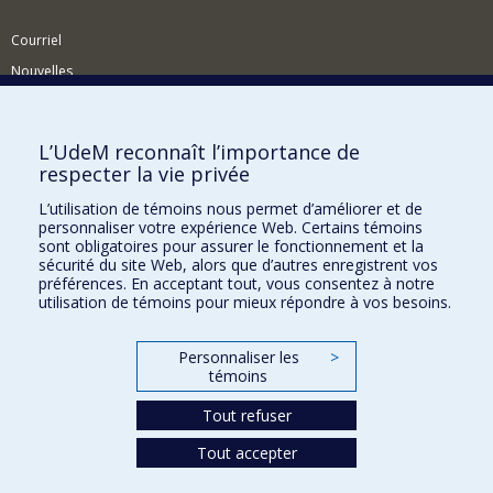
Courriel
Nouvelles
Activités
Comment soutenir le Département?
L’UdeM reconnaît l’importance de
respecter la vie privée
BESOIN D'AIDE?
L’utilisation de témoins nous permet d’améliorer et de
Plan du site
personnaliser votre expérience Web. Certains témoins
Signaler une erreur
sont obligatoires pour assurer le fonctionnement et la
sécurité du site Web, alors que d’autres enregistrent vos
Accessibilité
préférences. En acceptant tout, vous consentez à notre
utilisation de témoins pour mieux répondre à vos besoins.
FACULTÉ DES ARTS ET DES SCIENCES
Nos départements et écoles
Personnaliser les
>
témoins
Nos centres d'études
Tout refuser
Nos programmes et cours
Tout accepter
Confidentialité