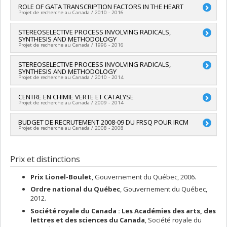
Co-chercheurs :
ROLE OF GATA TRANSCRIPTION FACTORS IN THE HEART
Yvan Guindon
Programmes de subvention :
PV143493-(RCE) Réseaux de
Projet de recherche au Canada / 2010 - 2016
Sources de financement :
CRSNG/Conseil de recherches en
centres d'excellence
sciences naturelles et génie du Canada (CRSNG)
Chercheur principal :
STEREOSELECTIVE PROCESS INVOLVING RADICALS,
Mona Nemer
Programmes de subvention :
SYNTHESIS AND METHODOLOGY
Co-chercheurs :
Yvan Guindon
Projet de recherche au Canada / 1996 - 2016
Sources de financement :
IRSC/Instituts de recherche en
santé du Canada
Chercheur principal :
STEREOSELECTIVE PROCESS INVOLVING RADICALS,
Yvan Guindon
Programmes de subvention :
PVXX5647-(MOP) Subvention de
SYNTHESIS AND METHODOLOGY
Sources de financement :
CRSNG/Conseil de recherches en
fonctionnement incluant les subventions de fonctionnement
Projet de recherche au Canada / 2010 - 2014
sciences naturelles et génie du Canada (CRSNG)
programmatiques (général)
Programmes de subvention :
PVX20965-(RGP) Programme de
Chercheur principal :
CENTRE EN CHIMIE VERTE ET CATALYSE
Yvan Guindon
subvention à la découverte individuelle ou de groupe
Projet de recherche au Canada / 2009 - 2014
Chercheur principal :
BUDGET DE RECRUTEMENT 2008-09 DU FRSQ POUR IRCM
André Charette
Projet de recherche au Canada / 2008 - 2008
Co-chercheurs :
Stephen Hanessian
,
James D. Wuest
,
William
Lubell
,
Davit Zargarian (In memoriam)
,
Yvan Guindon
,
Hélène
Chercheur principal :
Yvan Guindon
Lebel
,
Joelle Pelletier
,
Sébastien Sauvé
,
Garry Hanan
,
Prix et distinctions
Andreea-Ruxandra Schmitzer
,
Shawn Collins
,
Jeffrey Keillor
,
Frank Schaper
,
Robert Lortie
,
Nicolas Moitessier
,
James L
Gleason
,
Michèle Prévost
,
Richard L. Leask
,
Trong On Do
,
Prix Lionel-Boulet
, Gouvernement du Québec, 2006.
Masad J Damha
,
Tak-Hang Chan
,
Bruce A Arndtsen
,
Steve
Ordre national du Québec
, Gouvernement du Québec,
Maguire
,
Jaye Ellis
,
P. C. K. Lau
,
D. Scott Bohle
,
Chaojun Li
,
2012.
Gonzalo Cosa
,
Audrey Moores
,
Tomislav Friscic
,
Jean-Philip
Société royale du Canada : Les Académies des arts, des
Lumb
,
Christopher Wilds
,
Pat Forgione
,
Jean Lessard
,
Claude
lettres et des sciences du Canada
, Société royale du
Spino
,
Guillaume Bélanger
,
Claude Legault
,
Alexandre