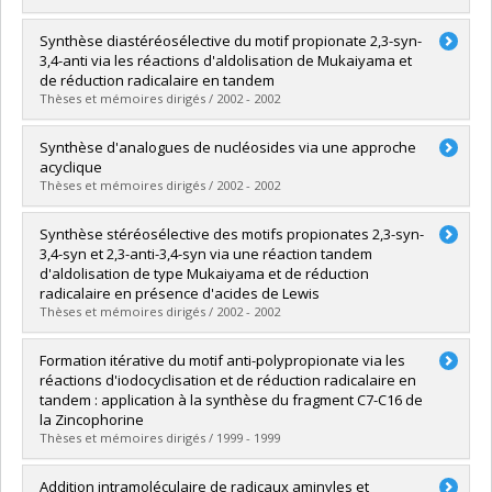
Diplôme obtenu :
M. Sc.
Lien vers le document dans Papyrus
Diplômé(e) :
Jobin, Donald
Synthèse diastéréosélective du motif propionate 2,3-syn-
Cycle :
Maîtrise
3,4-anti via les réactions d'aldolisation de Mukaiyama et
Diplôme obtenu :
M. Sc.
de réduction radicalaire en tandem
Lien vers le document dans Papyrus
Thèses et mémoires dirigés / 2002 - 2002
Diplômé(e) :
Houde, Karine
Synthèse d'analogues de nucléosides via une approche
Cycle :
Maîtrise
acyclique
Diplôme obtenu :
M. Sc.
Thèses et mémoires dirigés / 2002 - 2002
Lien vers le document dans Papyrus
Diplômé(e) :
Gagnon, Marc
Synthèse stéréosélective des motifs propionates 2,3-syn-
Cycle :
Maîtrise
3,4-syn et 2,3-anti-3,4-syn via une réaction tandem
Diplôme obtenu :
M. Sc.
d'aldolisation de type Mukaiyama et de réduction
Lien vers le document dans Papyrus
radicalaire en présence d'acides de Lewis
Thèses et mémoires dirigés / 2002 - 2002
Diplômé(e) :
Prévost, Michel
Formation itérative du motif anti-polypropionate via les
Cycle :
Maîtrise
réactions d'iodocyclisation et de réduction radicalaire en
Diplôme obtenu :
M. Sc.
tandem : application à la synthèse du fragment C7-C16 de
Lien vers le document dans Papyrus
la Zincophorine
Thèses et mémoires dirigés / 1999 - 1999
Diplômé(e) :
Caron, Valérie
Addition intramoléculaire de radicaux aminyles et