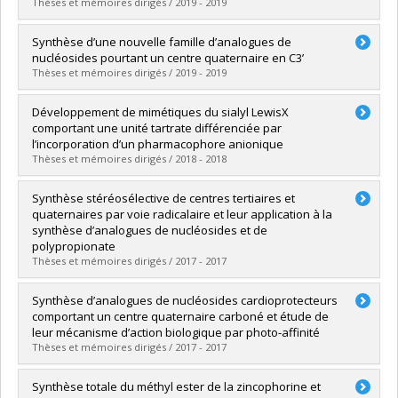
Lien vers le document dans Papyrus
Thèses et mémoires dirigés / 2019 - 2019
Diplômé(e) :
Labbé, Marc-Olivier
Synthèse d’une nouvelle famille d’analogues de
Cycle :
Maîtrise
nucléosides pourtant un centre quaternaire en C3’
Diplôme obtenu :
M. Sc.
Thèses et mémoires dirigés / 2019 - 2019
Lien vers le document dans Papyrus
Diplômé(e) :
Lussier, Tommy
Développement de mimétiques du sialyl LewisX
Cycle :
Maîtrise
comportant une unité tartrate différenciée par
Diplôme obtenu :
M. Sc.
l’incorporation d’un pharmacophore anionique
Lien vers le document dans Papyrus
Thèses et mémoires dirigés / 2018 - 2018
Diplômé(e) :
Belouin, Audrey
Synthèse stéréosélective de centres tertiaires et
Cycle :
Maîtrise
quaternaires par voie radicalaire et leur application à la
Diplôme obtenu :
M. Sc.
synthèse d’analogues de nucléosides et de
Lien vers le document dans Papyrus
polypropionate
Thèses et mémoires dirigés / 2017 - 2017
Diplômé(e) :
Tambutet, Guillaume
Synthèse d’analogues de nucléosides cardioprotecteurs
Cycle :
Doctorat
comportant un centre quaternaire carboné et étude de
Diplôme obtenu :
Ph. D.
leur mécanisme d’action biologique par photo-affinité
Lien vers le document dans Papyrus
Thèses et mémoires dirigés / 2017 - 2017
Diplômé(e) :
Leblanc, Louis
Synthèse totale du méthyl ester de la zincophorine et