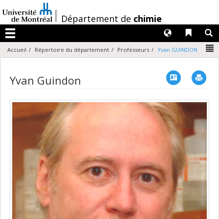
Passer
au
/
Département de
chimie
contenu
Langues
Liens 
R
Menu
N
Accueil
Répertoire du département
Professeurs
Yvan GUINDON
Vcard
Imp
Yvan Guindon