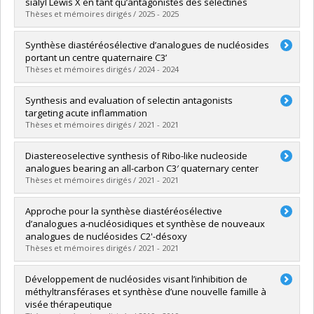
Cycle :
Maîtrise
sialyl Lewis X en tant qu’antagonistes des sélectines
Diplôme obtenu :
M. Sc.
Thèses et mémoires dirigés / 2025 - 2025
Lien vers le document dans Papyrus
Diplômé(e) :
Hardine, Elodie
Synthèse diastéréosélective d’analogues de nucléosides
Cycle :
Doctorat
portant un centre quaternaire C3’
Diplôme obtenu :
Ph. D.
Thèses et mémoires dirigés / 2024 - 2024
Lien vers le document dans Papyrus
Diplômé(e) :
Charles, Jennifer
Synthesis and evaluation of selectin antagonists
Cycle :
Maîtrise
targeting acute inflammation
Diplôme obtenu :
M. Sc.
Thèses et mémoires dirigés / 2021 - 2021
Lien vers le document dans Papyrus
Diplômé(e) :
Simard, Ryan
Diastereoselective synthesis of Ribo-like nucleoside
Cycle :
Doctorat
analogues bearing an all-carbon C3′ quaternary center
Diplôme obtenu :
Ph. D.
Thèses et mémoires dirigés / 2021 - 2021
Lien vers le document dans Papyrus
Diplômé(e) :
Wang, Gang
Approche pour la synthèse diastéréosélective
Cycle :
Maîtrise
d’analogues a-nucléosidiques et synthèse de nouveaux
Diplôme obtenu :
M. Sc.
analogues de nucléosides C2'-désoxy
Lien vers le document dans Papyrus
Thèses et mémoires dirigés / 2021 - 2021
Diplômé(e) :
Michaud, Guillaume
Développement de nucléosides visant l’inhibition de
Cycle :
Maîtrise
méthyltransférases et synthèse d’une nouvelle famille à
Diplôme obtenu :
M. Sc.
visée thérapeutique