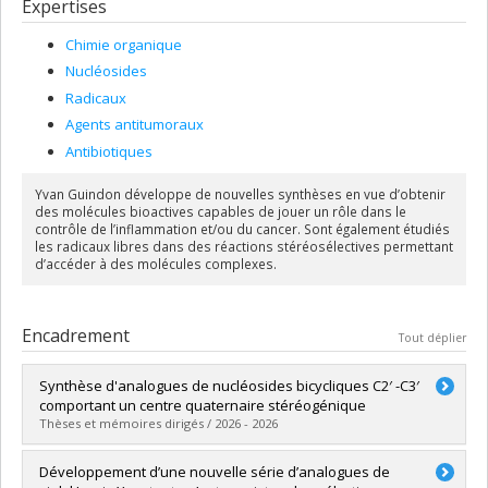
Expertises
chimie médicinale, organique et de synthèse. Son groupe de
recherche s'intéresse à la conceptualisation de la réactivité de
Chimie organique
radicaux libres dans le contexte de réactions diastéréosélectives.
Nucléosides
Radicaux
Agents antitumoraux
Antibiotiques
Yvan Guindon développe de nouvelles synthèses en vue d’obtenir
des molécules bioactives capables de jouer un rôle dans le
contrôle de l’inflammation et/ou du cancer. Sont également étudiés
les radicaux libres dans des réactions stéréosélectives permettant
d’accéder à des molécules complexes.
Encadrement
Tout déplier
Synthèse d'analogues de nucléosides bicycliques C2′ -C3′
comportant un centre quaternaire stéréogénique
Thèses et mémoires dirigés / 2026 - 2026
Diplômé(e) :
Bendourou, Ilyes
Développement d’une nouvelle série d’analogues de