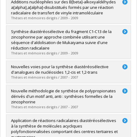
Diplômé(e) :
Brazeau, Jean-François
Additions nucléophiles sur des B[beta]-alkoxyaldéhydes
Cycle :
Doctorat
a[alpha],a[alpha]-disubstitués formés par une réaction
Diplôme obtenu :
Ph. D.
radicalaire de transfert de vinyle intramoléculaire
Lien vers le document dans Papyrus
Thèses et mémoires dirigés / 2009 - 2009
Diplômé(e) :
Waltz, Marie-Ève
Synthèse diastéréosélective du fragment C1-C13 de la
Cycle :
Maîtrise
zincophorine par approche combinée utilisant une
Diplôme obtenu :
M. Sc.
séquence d'aldolisation de Mukaiyama suivie d'une
Lien vers le document dans Papyrus
réduction radicalaire
Thèses et mémoires dirigés / 2009 - 2009
Diplômé(e) :
Godin, François
Nouvelles voies pour la synthèse diastéréosélective
Cycle :
Maîtrise
d'analogues de nucléosides 1,2-cis et 1,2-trans
Diplôme obtenu :
M. Sc.
Thèses et mémoires dirigés / 2007 - 2007
Lien vers le document dans Papyrus
Diplômé(e) :
Prévost, Michel
Nouvelle méthodologie de synthèse de polypropionates
Cycle :
Doctorat
dérivés d'un motif anti, anti : synthèses formelles de la
Diplôme obtenu :
Ph. D.
zincophorine
Lien vers le document dans Papyrus
Thèses et mémoires dirigés / 2007 - 2007
Diplômé(e) :
Mochirian, Philippe
Application de réactions radicalaires diastéréosélectives
Cycle :
Doctorat
à la synthèse de molécules acycliques
Diplôme obtenu :
Ph. D.
polyfonctionnalisées comportant des centres tertiaires et
Lien vers le document dans Papyrus