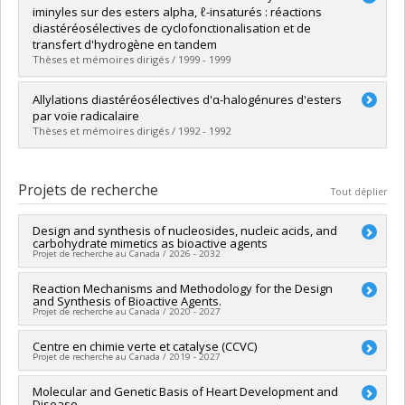
Cycle :
Maîtrise
iminyles sur des esters alpha, ℓ-insaturés : réactions
Diplôme obtenu :
M. Sc.
diastéréosélectives de cyclofonctionalisation et de
Lien vers le document dans Papyrus
transfert d'hydrogène en tandem
Thèses et mémoires dirigés / 1999 - 1999
Diplômé(e) :
Landry, Serge R.
Allylations diastéréosélectives d'α-halogénures d'esters
Cycle :
Maîtrise
par voie radicalaire
Diplôme obtenu :
M. Sc.
Thèses et mémoires dirigés / 1992 - 1992
Lien vers le document dans Papyrus
Diplômé(e) :
Chabot, Catherine
Cycle :
Maîtrise
Projets de recherche
Tout déplier
Diplôme obtenu :
M. Sc.
Lien vers le document dans Papyrus
Design and synthesis of nucleosides, nucleic acids, and
carbohydrate mimetics as bioactive agents
Projet de recherche au Canada / 2026 - 2032
Chercheur principal :
Reaction Mechanisms and Methodology for the Design
Yvan Guindon
and Synthesis of Bioactive Agents.
Sources de financement :
CRSNG/Conseil de recherches en
Projet de recherche au Canada / 2020 - 2027
sciences naturelles et génie du Canada (CRSNG)
Programmes de subvention :
PVX20965-(RGP) Programme de
Chercheur principal :
Centre en chimie verte et catalyse (CCVC)
Yvan Guindon
subvention à la découverte individuelle ou de groupe
Projet de recherche au Canada / 2019 - 2027
Sources de financement :
CRSNG/Conseil de recherches en
sciences naturelles et génie du Canada (CRSNG)
Chercheur principal :
Molecular and Genetic Basis of Heart Development and
André Charette
,
Hélène Lebel
Programmes de subvention :
PVX20965-(RGP) Programme de
Disease