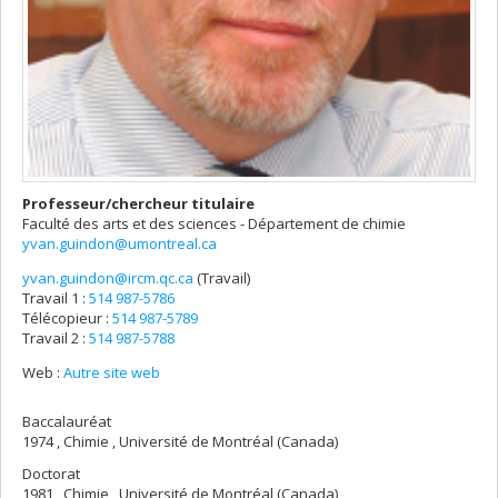
Professeur/chercheur titulaire
Faculté des arts et des sciences - Département de chimie
yvan.guindon@umontreal.ca
yvan.guindon@ircm.qc.ca
(Travail)
Courriels
Travail 1 :
514 987-5786
Télécopieur :
514 987-5789
Travail 2 :
514 987-5788
Web :
Autre site web
Baccalauréat
1974 , Chimie , Université de Montréal (Canada)
Doctorat
1981 , Chimie , Université de Montréal (Canada)