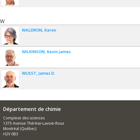
W
WALDRON
Karen
WILKINSON
Kevin James
WUEST
James D.
Département de chimie
Complexe des sciences
1375 Avenue Thérèse-Lavoie-Roux
Montréal (Québec)
H2V 0B3