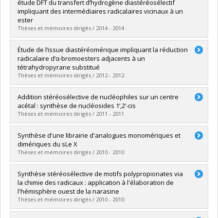
Cycle :
Maîtrise
étude DFT du transfert d’hydrogène diastéréosélectif
Diplôme obtenu :
M. Sc.
impliquant des intermédiaires radicalaires vicinaux à un
Lien vers le document dans Papyrus
ester
Thèses et mémoires dirigés / 2014 - 2014
Diplômé(e) :
Godin, François
Étude de l’issue diastéréomérique impliquant la réduction
Cycle :
Doctorat
radicalaire d’α-bromoesters adjacents à un
Diplôme obtenu :
Ph. D.
tétrahydropyrane substitué
Lien vers le document dans Papyrus
Thèses et mémoires dirigés / 2012 - 2012
Diplômé(e) :
Viens, Frédérick
Addition stéréosélective de nucléophiles sur un centre
Cycle :
Maîtrise
acétal : synthèse de nucléosides 1’,2’-cis
Diplôme obtenu :
M. Sc.
Thèses et mémoires dirigés / 2011 - 2011
Lien vers le document dans Papyrus
Diplômé(e) :
St-Jean, Olivier
Synthèse d'une librairie d'analogues monomériques et
Cycle :
Maîtrise
dimériques du sLe X
Diplôme obtenu :
M. Sc.
Thèses et mémoires dirigés / 2010 - 2010
Lien vers le document dans Papyrus
Diplômé(e) :
Calosso, Mickael
Synthèse stéréosélective de motifs polypropionates via
Cycle :
Maîtrise
la chimie des radicaux : application à l'élaboration de
Diplôme obtenu :
M. Sc.
l'hémisphère ouest de la narasine
Lien vers le document dans Papyrus
Thèses et mémoires dirigés / 2010 - 2010