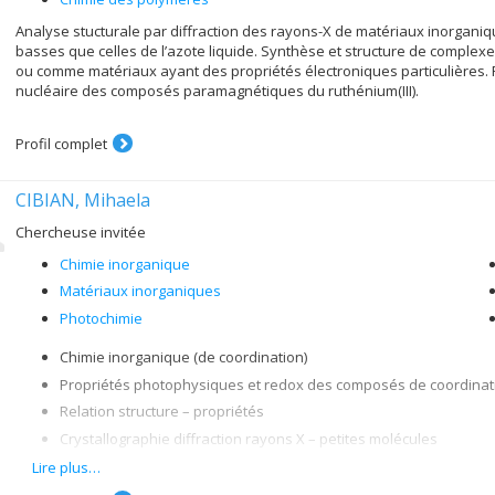
Analyse stucturale par diffraction des rayons-X de matériaux inorgani
basses que celles de l’azote liquide. Synthèse et structure de complex
ou comme matériaux ayant des propriétés électroniques particulières.
nucléaire des composés paramagnétiques du ruthénium(III).
Profil complet
CIBIAN, Mihaela
Chercheuse invitée
Chimie inorganique
Matériaux inorganiques
Photochimie
Chimie inorganique (de coordination)
Propriétés photophysiques et redox des composés de coordinat
Relation structure – propriétés
Crystallographie diffraction rayons X – petites molécules
Systèmes photo-catalytiques moléculaires pour la réduction du C
Lire plus…