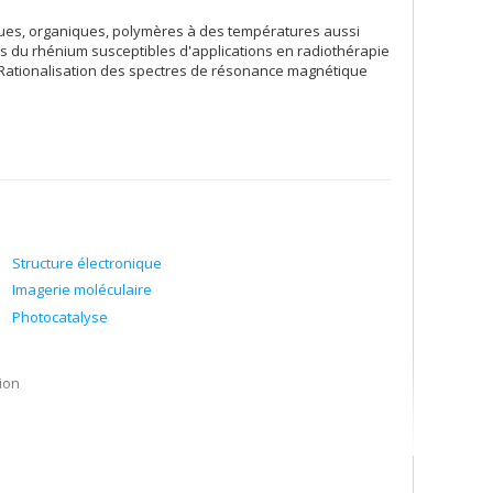
ques, organiques, polymères à des températures aussi
es du rhénium susceptibles d'applications en radiothérapie
 Rationalisation des spectres de résonance magnétique
Structure électronique
Imagerie moléculaire
Photocatalyse
ion
O2 et la production d’H2