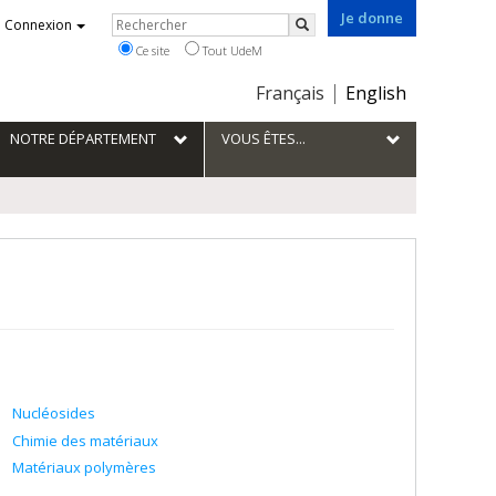
Je donne
Rechercher
Connexion
Rechercher
Ce site
Tout UdeM
Choix
Français
English
de
la
NOTRE DÉPARTEMENT
VOUS ÊTES...
langue
Nucléosides
Chimie des matériaux
Matériaux polymères