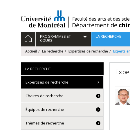
Passer
au
contenu
/
Faculté des arts et des sci
Département de
chi
Navigation
ACCUEIL
PROGRAMMES ET
LA RECHERCHE
principale
COURS
Accueil
La recherche
Expertises de recherche
Experts en
LA RECHERCHE
Expe
Expertises de recherche
Chaires de recherche
Équipes de recherche
Thèmes de recherche