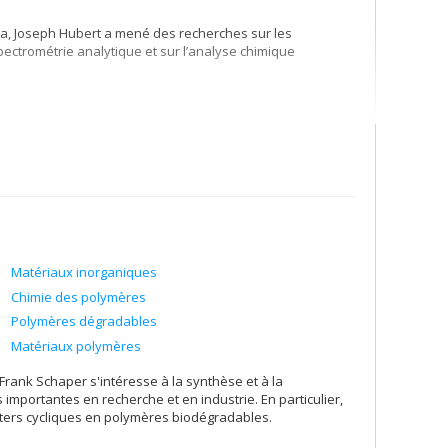
a, Joseph Hubert a mené des recherches sur les
pectrométrie analytique et sur l’analyse chimique
emarquables. Son laboratoire a été une « pépinière de
s de soixante-quinze étudiants au niveau de la maîtrise ou
Matériaux inorganiques
Chimie des polymères
Polymères dégradables
Matériaux polymères
Frank Schaper s'intéresse à la synthèse et à la
importantes en recherche et en industrie. En particulier,
ters cycliques en polymères biodégradables.