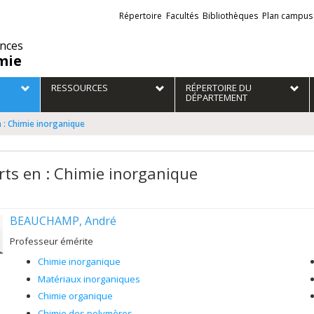
Liens
Répertoire
Facultés
Bibliothèques
Plan campus
externes
ences
mie
RESSOURCES
RÉPERTOIRE DU
DÉPARTEMENT
 : Chimie inorganique
rts en : Chimie inorganique
BEAUCHAMP, André
Professeur émérite
Chimie inorganique
Matériaux inorganiques
Chimie organique
Chimie des polymères