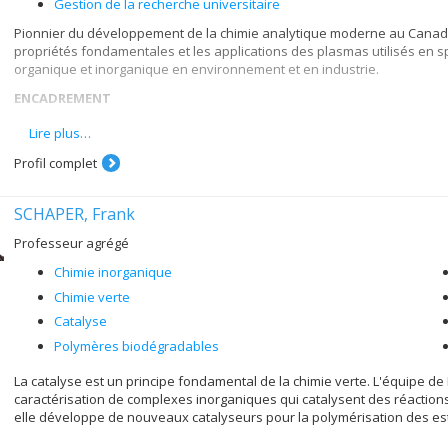
Gestion de la recherche universitaire
Pionnier du développement de la chimie analytique moderne au Canad
propriétés fondamentales et les applications des plasmas utilisés en s
organique et inorganique en environnement et en industrie.
ENCADREMENT
Ses activités de formation et de recherche en chimie analytique sont r
Lire plus…
formation » d’étudiants aux cycles supérieurs en chimie analytique, plu
du doctorat ont étudié sous sa direction.
Profil complet
SCHAPER, Frank
Professeur agrégé
Chimie inorganique
Chimie verte
Catalyse
Polymères biodégradables
La catalyse est un principe fondamental de la chimie verte. L'équipe de 
caractérisation de complexes inorganiques qui catalysent des réactions 
elle développe de nouveaux catalyseurs pour la polymérisation des es