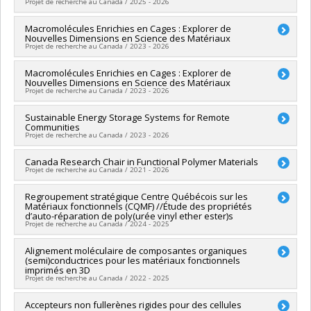
Projet de recherche au Canada / 2025 - 2026
Programmes de subvention :
Chercheur principal :
Macromolécules Enrichies en Cages : Explorer de
Audrey Laventure
Nouvelles Dimensions en Science des Matériaux
Sources de financement :
MITACS Inc.
Projet de recherche au Canada / 2023 - 2026
Programmes de subvention :
PVXXXXXX-Stage Accélération
Québec - MITACS
Chercheur principal :
Macromolécules Enrichies en Cages : Explorer de
Ali Nazemi
Nouvelles Dimensions en Science des Matériaux
Co-chercheurs :
Audrey Laventure
Projet de recherche au Canada / 2023 - 2026
Sources de financement :
CRSNG/Conseil de recherches en
sciences naturelles et génie du Canada (CRSNG)
Chercheur principal :
Sustainable Energy Storage Systems for Remote
Ali Nazemi
Programmes de subvention :
PVXXXXXX-Programme NOVA
Communities
Co-chercheurs :
Audrey Laventure
pour chercheur(e)s de la relève (partenariat avec FRQNT)
Projet de recherche au Canada / 2023 - 2026
Sources de financement :
FRQNT/Fonds de recherche du
Québec - Nature et technologies (FQRNT)
Sources de financement :
Canada Research Chair in Functional Polymer Materials
SPIIE/Secrétariat des programmes
Programmes de subvention :
PVXXXXXX-Programme NOVA
Projet de recherche au Canada / 2021 - 2026
interorganismes à l’intention des établissements
pour chercheur(e)s de la relève (partenariat avec CRSNG)
Programmes de subvention :
PVXXXXXX-Fonds Nouvelles
Chercheur principal :
Regroupement stratégique Centre Québécois sur les
Audrey Laventure
frontières en recherche - Exploration
Matériaux fonctionnels (CQMF) //Étude des propriétés
Sources de financement :
SPIIE/Secrétariat des programmes
d’auto-réparation de poly(urée vinyl ether ester)s
interorganismes à l’intention des établissements
Projet de recherche au Canada / 2024 - 2025
Programmes de subvention :
PVX50399-Chaires de recherche
du Canada
Chercheur principal :
Alignement moléculaire de composantes organiques
Mohamed Siaj
(semi)conductrices pour les matériaux fonctionnels
Co-chercheurs :
Audrey Laventure
imprimés en 3D
Sources de financement :
FRQNT/Fonds de recherche du
Projet de recherche au Canada / 2022 - 2025
Québec - Nature et technologies (FQRNT)
Programmes de subvention :
PVXXXXXX-(RS) Programme de
Sources de financement :
Accepteurs non fullerènes rigides pour des cellules
FRQNT/Fonds de recherche du