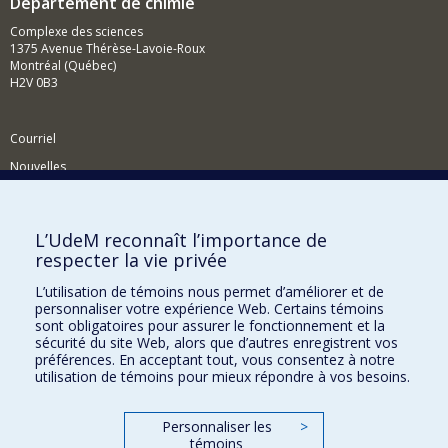
Département de chimie
Complexe des sciences
1375 Avenue Thérèse-Lavoie-Roux
Montréal (Québec)
H2V 0B3
Courriel
Nouvelles
Activités
Comment soutenir le Département?
L’UdeM reconnaît l’importance de
respecter la vie privée
BESOIN D'AIDE?
L’utilisation de témoins nous permet d’améliorer et de
Plan du site
personnaliser votre expérience Web. Certains témoins
Signaler une erreur
sont obligatoires pour assurer le fonctionnement et la
sécurité du site Web, alors que d’autres enregistrent vos
Accessibilité
préférences. En acceptant tout, vous consentez à notre
utilisation de témoins pour mieux répondre à vos besoins.
FACULTÉ DES ARTS ET DES SCIENCES
Nos départements et écoles
Personnaliser les
>
témoins