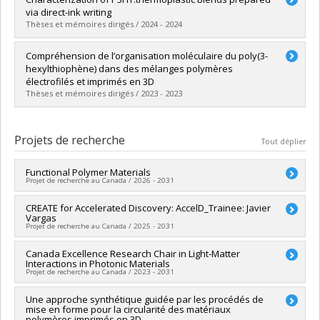
Cycle :
Maîtrise
via direct-ink writing
Diplôme obtenu :
M. Sc.
Thèses et mémoires dirigés / 2024 - 2024
Lien vers le document dans Papyrus
Diplômé(e) :
Creran, Myles
Compréhension de l’organisation moléculaire du poly(3-
Cycle :
Maîtrise
hexylthiophène) dans des mélanges polymères
Diplôme obtenu :
M. Sc.
électrofilés et imprimés en 3D
Lien vers le document dans Papyrus
Thèses et mémoires dirigés / 2023 - 2023
Diplômé(e) :
Allen, Clarence
Cycle :
Maîtrise
Projets de recherche
Tout déplier
Diplôme obtenu :
M. Sc.
Lien vers le document dans Papyrus
Functional Polymer Materials
Projet de recherche au Canada / 2026 - 2031
Chercheur principal :
CREATE for Accelerated Discovery: AccelD_Trainee: Javier
Audrey Laventure
Vargas
Sources de financement :
SPIIE/Secrétariat des programmes
Projet de recherche au Canada / 2025 - 2031
interorganismes à l’intention des établissements
Programmes de subvention :
PVX50399-Chaires de recherche
Chercheur principal :
Canada Excellence Research Chair in Light-Matter
Christine Allen
du Canada - CRSNG
Interactions in Photonic Materials
Co-chercheurs :
Audrey Laventure
Projet de recherche au Canada / 2023 - 2031
Sources de financement :
CRSNG/Conseil de recherches en
sciences naturelles et génie du Canada (CRSNG)
Chercheur principal :
Une approche synthétique guidée par les procédés de
Carlos Silva
Programmes de subvention :
PV118026-FONCER : Prog.
mise en forme pour la circularité des matériaux
Co-chercheurs :
Michel Côté
,
Richard Leonelli
,
Richard Martel
,
formation orientée nouveauté, la collaboration et
polymères imprimés en 3D