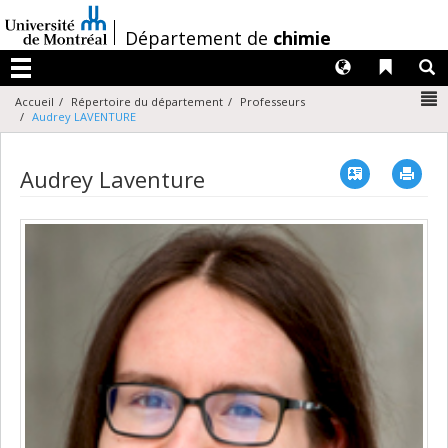
Passer
au
/
Département de
chimie
contenu
Langues
Liens 
R
Menu
N
Accueil
Répertoire du département
Professeurs
Audrey LAVENTURE
Vcard
Imp
Audrey Laventure