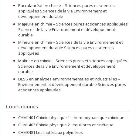
publiques et scientifiques: après avoir complété un mandat de
Baccalauréat en chimie – Sciences pures et sciences
trois ans comme membre du Conseil jeunesse de la Conseillère
appliquées Sciences de la vie Environnement et
scientifique en chef du Canada (2020-2023), elle a été sélectionnée
développement durable
comme déléguée dans le programme la Science rencontre le
Majeure en chimie – Sciences pures et sciences appliquées
Parlement (2023).
Sciences de la vie Environnement et développement
durable
Mineure en chimie – Sciences de la vie Environnement et
développement durable Sciences pures et sciences
appliquées
Maîtrise en chimie – Sciences pures et sciences appliquées
Sciences de la vie Environnement et développement
durable
DESS en analyses environnementales et industrielles –
Environnement et développement durable Sciences pures
et sciences appliquées
Cours donnés
CHM1401 Chimie physique 1 : thermodynamique chimique
CHM1402 Chimie physique 2 : équilibres et cinétique
CHM3481 Les matériaux polymères