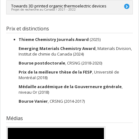
Programmes de subvention :
PVXXXXXX-Fonds des leaders
Chercheur principal :
Towards 3D printed organic thermoelectric devices
Jean-François Masson
Projet de recherche au Canada / 2021 - 2022
Co-chercheurs :
François Courchesne
,
François Schiettekatte
,
Andreea-Ruxandra Schmitzer
,
Christian Pellerin
,
Christopher
Chercheur principal :
Audrey Laventure
B. Cameron
,
Géraldine Bazuin
,
Mickaël Dollé
,
Patrick Hayes
,
Sources de financement :
Royal Society of Chemistry
Prix et distinctions
Delphine Bouilly
,
Daniel Kierzkowski
,
Audrey Laventure
Programmes de subvention :
Sources de financement :
CRSNG/Conseil de recherches en
sciences naturelles et génie du Canada (CRSNG)
Thieme Chemistry Journals Award
(2025)
Programmes de subvention :
PVXXXXXX-(OIR) Outils et
Emerging Materials Chemistry Award
, Materials Division,
d'instruments de recherche (de 7 001 $ à 150 000 $)
Institut de chimie du Canada (2024)
Bourse postdoctorale
, CRSNG (2018-2020)
Prix de la meilleure thèse de la FESP
, Université de
Montréal (2018)
Médaille académique de la Gouverneure générale
,
niveau Or (2018)
Bourse Vanier
, CRSNG (2014-2017)
Médias