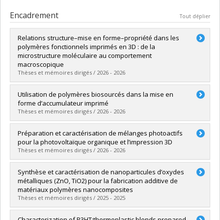
Encadrement
Tout déplier
Relations structure–mise en forme–propriété dans les
polymères fonctionnels imprimés en 3D : de la
microstructure moléculaire au comportement
macroscopique
Thèses et mémoires dirigés / 2026 - 2026
Diplômé(e) :
Chen, Jiayi
Utilisation de polymères biosourcés dans la mise en
Cycle :
Doctorat
forme d’accumulateur imprimé
Diplôme obtenu :
Ph. D.
Thèses et mémoires dirigés / 2026 - 2026
Lien vers le document dans Papyrus
Diplômé(e) :
Chelfouh, Nora
Préparation et caractérisation de mélanges photoactifs
Cycle :
Doctorat
pour la photovoltaïque organique et l’impression 3D
Diplôme obtenu :
Ph. D.
Thèses et mémoires dirigés / 2026 - 2026
Lien vers le document dans Papyrus
Diplômé(e) :
Martel, Audrey
Synthèse et caractérisation de nanoparticules d’oxydes
Cycle :
Maîtrise
métalliques (ZnO, TiO2) pour la fabrication additive de
Diplôme obtenu :
M. Sc.
matériaux polymères nanocomposites
Lien vers le document dans Papyrus
Thèses et mémoires dirigés / 2025 - 2025
Diplômé(e) :
Cornette-Capelier, Hippolyte
Characterization of P3HT:thermoplastic blends prepared