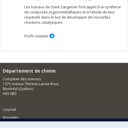
Les travaux de Davit Zargarian font appel à la synthèse
de composés organométalliques et à l'étude de leur
réactivité dans le but de développer de nouvelles
réactions catalytiques.
Profil complet
Département de chimie
Complexe des sciences
1375 Avenue Thérèse-Lavoie-Roux
Montréal (Québec)
H2V 0B3
Courriel
Nouvelles
Activités