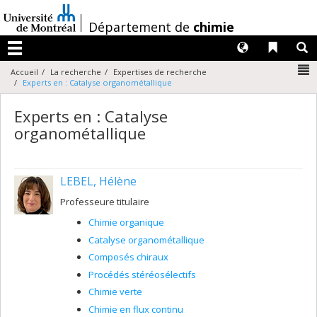
Passer
au
/
Département de
chimie
contenu
Langues
Liens 
R
Menu
N
Accueil
La recherche
Expertises de recherche
Experts en : Catalyse organométallique
Experts en : Catalyse
organométallique
LEBEL, Hélène
Professeure titulaire
Chimie organique
Catalyse organométallique
Composés chiraux
Procédés stéréosélectifs
Chimie verte
Chimie en flux continu