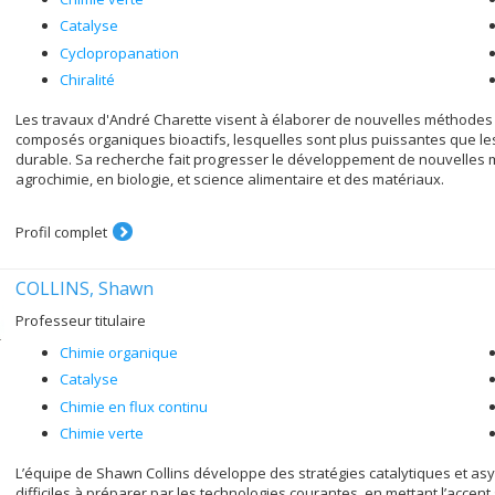
Catalyse
Cyclopropanation
Chiralité
Les travaux d'André Charette visent à élaborer de nouvelles méthodes 
composés organiques bioactifs, lesquelles sont plus puissantes que le
durable. Sa recherche fait progresser le développement de nouvelles 
agrochimie, en biologie, et science alimentaire et des matériaux.
Profil complet
COLLINS, Shawn
Professeur titulaire
Chimie organique
Catalyse
Chimie en flux continu
Chimie verte
L’équipe de Shawn Collins développe des stratégies catalytiques et as
difficiles à préparer par les technologies courantes, en mettant l’accent