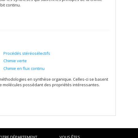
it continu.
Procédés stéréosélectifs
Chimie verte
Chimie en flux continu
éthodologies en synthèse organique. Celles-ci se basent
 de molécules possédant des propriétés intéressantes.
OTRE DÉPARTEMENT
VOUS ÊTES...