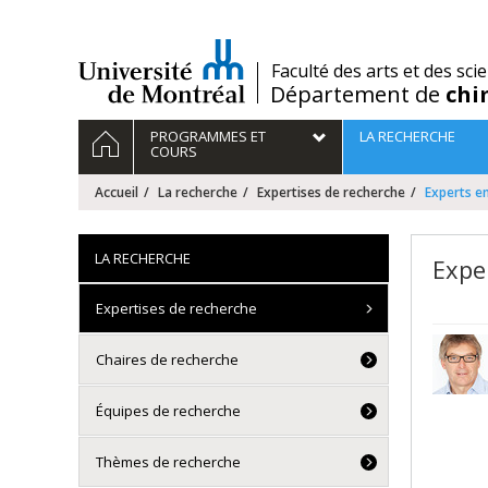
Passer
au
contenu
/
Faculté des arts et des sci
Département de
chi
Navigation
ACCUEIL
PROGRAMMES ET
LA RECHERCHE
principale
COURS
Accueil
La recherche
Expertises de recherche
Experts en
LA RECHERCHE
Expe
Expertises de recherche
Chaires de recherche
Équipes de recherche
Thèmes de recherche