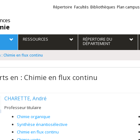
Liens
Répertoire
Facultés
Bibliothèques
Plan campus
externes
ences
mie
RESSOURCES
RÉPERTOIRE DU
DÉPARTEMENT
 : Chimie en flux continu
rts en : Chimie en flux continu
CHARETTE, André
Professeur titulaire
Chimie organique
Synthèse énantiosélective
Chimie en flux continu
Chimie verte