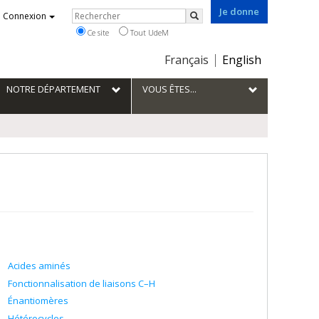
Je donne
Rechercher
Connexion
Rechercher
Ce site
Tout UdeM
Choix
Français
English
de
la
NOTRE DÉPARTEMENT
VOUS ÊTES...
langue
Acides aminés
Fonctionnalisation de liaisons C–H
Énantiomères
Hétérocycles