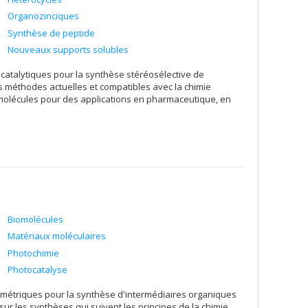
Organozinciques
Synthèse de peptide
Nouveaux supports solubles
catalytiques pour la synthèse stéréosélective de
s méthodes actuelles et compatibles avec la chimie
molécules pour des applications en pharmaceutique, en
Biomolécules
Matériaux moléculaires
Photochimie
Photocatalyse
ymétriques pour la synthèse d'intermédiaires organiques
 sur les synthèses qui suivent les principes de la chimie