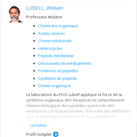
LUBELL, William
Professeur titulaire
Chimie bio-organique
Acides aminés
Chimie médicinale
Hétérocycles
Peptide mimétisme
Découverte de médicaments
Protéines et peptides
Synthèse de peptide
Chimie organique
Le laboratoire du Prof. Lubell applique la force de la
synthèse organique afin d’explorer le comportement
chimico-biologique des peptides ayant subi des
restrictions conformationnelles. Innovant des méthodes
pour la synthèse d’acide aminé, de polyamide et
d’hétérocycle, nous étudions la chimie médicinale de la
Lire plus…
structure des peptides via une approche orientée sur la
diversité afin de créer des prototypes
Profil complet