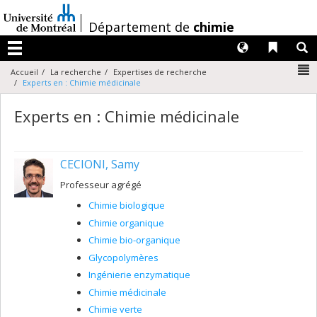
Passer
au
/
Département de
chimie
contenu
Langues
Liens 
R
Menu
N
Accueil
La recherche
Expertises de recherche
Experts en : Chimie médicinale
Experts en : Chimie médicinale
CECIONI, Samy
Professeur agrégé
Chimie biologique
Chimie organique
Chimie bio-organique
Glycopolymères
Ingénierie enzymatique
Chimie médicinale
Chimie verte