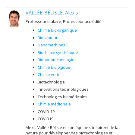
peptidomimétique dans le but de découvrir de
nouveaux médicaments. Nos projets se concentrent
VALLÉE-BÉLISLE, Alexis
autour des peptides non naturels qui possèdent de
nouveaux mécanismes d’action permettant de moduler
Professeur titulaire, Professeur accrédité
l’activité biologique.
Chimie bio-organique
Biocapteurs
Nanomachines
Biochimie synthétique
Bionanotechnologies
Chimie biologique
Chimie verte
Biotechnologie
Innovations technologiques
Technologies biomédicales
Chimie médicinale
COVID-19
COVID19
Alexis Vallée-Bélisle et son équipe s'inspirent de la
nature pour développer des biotechnologies et