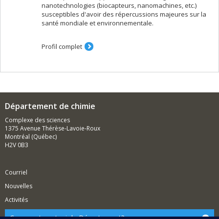
nanotechnologies (biocapteurs, nanomachines, etc.)
susceptibles d'avoir des répercussions majeures sur la
santé mondiale et environnementale.
Profil complet
Département de chimie
Complexe des sciences
1375 Avenue Thérèse-Lavoie-Roux
Montréal (Québec)
H2V 0B3
Courriel
Nouvelles
Activités
Comment soutenir le Département?