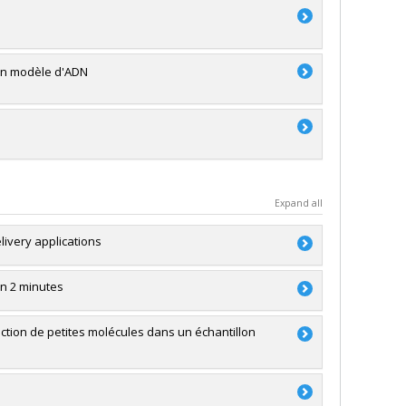
'un modèle d'ADN
Expand all
very applications
en 2 minutes
e du Canada (CRSNG)
ividuelle ou de groupe
ction de petites molécules dans un échantillon