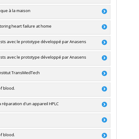
on des établissements
iaque à la maison
ring heart failure at home
PSO) - Volet 2: Soutien aux projets
 tests avec le prototype développé par Anasens
on des établissements
 tests avec le prototype développé par Anasens
onds démarrage et opération
Institut TransMedTech
f blood.
on des établissements
 réparation d'un appareil HPLC
Bourse
s (FQRNT)
f blood.