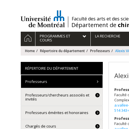
Passer
au
contenu
/
Faculté des arts et des sci
Département de
chi
Navigation
HOME
PROGRAMMES ET
LA RECHERCHE
principale
COURS
Home
Répertoire du département
Professeurs
Alexis V
RÉPERTOIRE DU DÉPARTEMENT
Alexi
Professeurs
Profess
Faculté 
Professeurs/chercheurs associés et
invités
Complex
a.vallee
514 343
Professeurs émérites et honoraires
Profess
Faculté
Chargés de cours
a.vallee