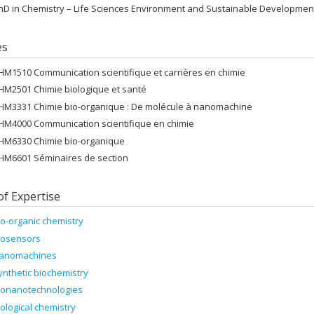
hD in Chemistry – Life Sciences Environment and Sustainable Developme
es
HM1510 Communication scientifique et carrières en chimie
HM2501 Chimie biologique et santé
HM3331 Chimie bio-organique : De molécule à nanomachine
HM4000 Communication scientifique en chimie
HM6330 Chimie bio-organique
HM6601 Séminaires de section
of Expertise
io-organic chemistry
iosensors
anomachines
ynthetic biochemistry
ionanotechnologies
iological chemistry