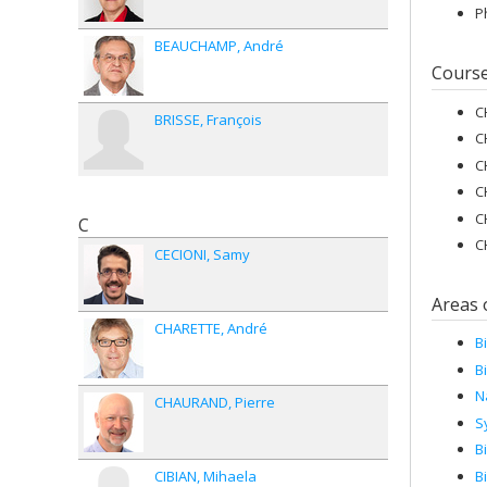
P
BEAUCHAMP
André
Cours
C
BRISSE
François
C
C
C
C
C
C
CECIONI
Samy
Areas 
CHARETTE
André
B
B
N
CHAURAND
Pierre
S
B
B
CIBIAN
Mihaela