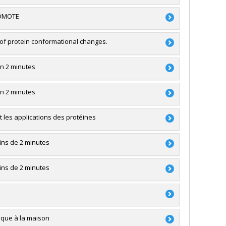
s (FQRNT)
ROMOTE
ebel
,
Joelle Pelletier
,
Karen Waldron
,
Andreea-
hawn Collins
of protein conformational changes.
e du Canada (CRSNG)
$ à 150 000 $)
e du Canada (CRSNG)
en 2 minutes
aboration et l'expérience en recherche
e du Canada (CRSNG)
en 2 minutes
t les applications des protéines
oins de 2 minutes
s (FQRNT)
oins de 2 minutes
PSO) - Volet 2: Soutien aux projets
iaque à la maison