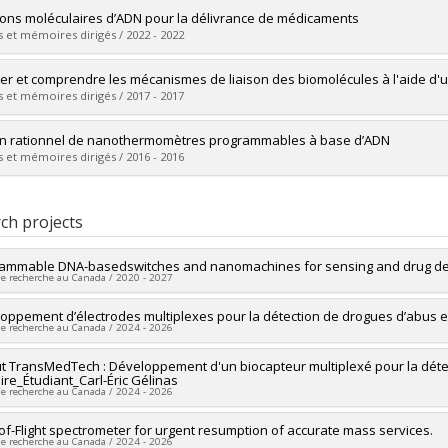
vers le document dans Papyrus
uate :
Zhu, Guichi
ns moléculaires d’ADN pour la délivrance de médicaments
 :
Doctoral
 et mémoires dirigés / 2022 - 2022
 :
Ph. D.
vers le document dans Papyrus
uate :
Desrosiers, Arnaud
er et comprendre les mécanismes de liaison des biomolécules à l'aide d
 :
Doctoral
 et mémoires dirigés / 2017 - 2017
 :
Ph. D.
vers le document dans Papyrus
uate :
Prévost-Tremblay, Carl
n rationnel de nanothermomètres programmables à base d’ADN
 :
Master's
 et mémoires dirigés / 2016 - 2016
 :
M. Sc.
vers le document dans Papyrus
uate :
Gareau, David
 :
Master's
ch projects
 :
M. Sc.
vers le document dans Papyrus
ammable DNA-basedswitches and nanomachines for sensing and drug deli
de recherche au Canada / 2020 - 2027
researcher :
oppement d’électrodes multiplexes pour la détection de drogues d’abus 
Alexis Vallée-Bélisle
de recherche au Canada / 2024 - 2026
ng sources:
CRSNG/Conseil de recherches en sciences naturelles et géni
 programs:
PVX20965-(RGP) Programme de subvention à la découverte ind
researcher :
tut TransMedTech : Développement d'un biocapteur multiplexé pour la déte
Alexis Vallée-Bélisle
aire_Étudiant_Carl-Éric Gélinas
searchers :
Samy Cecioni
de recherche au Canada / 2024 - 2026
ng sources:
MITACS Inc.
 programs:
PVXXXXXX-Stage Élévation Québec - MITACS
researcher :
of-Flight spectrometer for urgent resumption of accurate mass services.
Carl-Éric Aubin
de recherche au Canada / 2024 - 2026