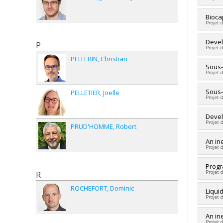
Fundi
Grant
Lead 
Bioca
Projet 
Fundi
Grant
Lead 
Devel
P
Projet 
Fundi
PELLERIN
Christian
Grant
Lead 
Sous-
Projet 
Co-re
Fundi
Lead 
Sous-
PELLETIER
Joelle
Grant
Projet 
Fundi
Grant
Lead 
Devel
Projet 
Fundi
PRUD'HOMME
Robert
Grant
Lead 
An in
Projet 
Co-re
Fundi
Lead 
Progr
Grant
Projet 
R
ROCHEFORT
Dominic
Lead 
Liqui
Projet 
Co-re
Fundi
Lead 
An in
Grant
Projet 