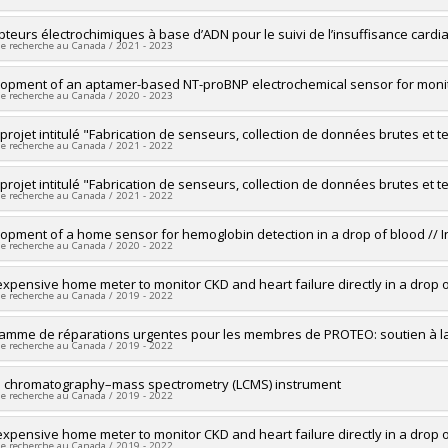
ng sources:
SPIIE/Secrétariat des programmes interorganismes à l’intenti
 programs:
PVX50399-Chaires de recherche du Canada
researcher :
pteurs électrochimiques à base d’ADN pour le suivi de l’insuffisance card
Alexis Vallée-Bélisle
de recherche au Canada / 2021 - 2023
ng sources:
Diagnostique Anasens (12266466 Canada inc.)
 programs:
researcher :
opment of an aptamer-based NT-proBNP electrochemical sensor for monito
Alexis Vallée-Bélisle
de recherche au Canada / 2020 - 2023
ng sources:
Ministère Économie et Innovation
 programs:
PVXXXXXX-Soutien aux organismes de recherche et innovation (
researcher :
projet intitulé "Fabrication de senseurs, collection de données brutes et
Carl-Éric Aubin
de recherche au Canada / 2021 - 2022
searchers :
Alexis Vallée-Bélisle
ng sources:
SPIIE/Secrétariat des programmes interorganismes à l’intenti
researcher :
projet intitulé "Fabrication de senseurs, collection de données brutes et
Alexis Vallée-Bélisle
 programs:
PVXXXXXX-Fonds d'excellence en recherche Apogée Canada/F
de recherche au Canada / 2021 - 2022
ng sources:
Diagnostique Anasens (12266466 Canada inc.)
 programs:
researcher :
opment of a home sensor for hemoglobin detection in a drop of blood // 
Alexis Vallée-Bélisle
de recherche au Canada / 2020 - 2022
ng sources:
Vital Tracer
 programs:
researcher :
expensive home meter to monitor CKD and heart failure directly in a drop o
Carl-Éric Aubin
de recherche au Canada / 2019 - 2022
searchers :
Alexis Vallée-Bélisle
ng sources:
SPIIE/Secrétariat des programmes interorganismes à l’intenti
researcher :
amme de réparations urgentes pour les membres de PROTEO: soutien à la
Alexis Vallée-Bélisle
 programs:
PVXXXXXX-Fonds d'excellence en recherche Apogée Canada/
de recherche au Canada / 2019 - 2022
researcher :
d chromatography–mass spectrometry (LCMS) instrument
Normand Voyer
de recherche au Canada / 2019 - 2022
searchers :
Alexis Vallée-Bélisle
ng sources:
FRQNT/Fonds de recherche du Québec - Nature et technologie
researcher :
expensive home meter to monitor CKD and heart failure directly in a drop o
William Lubell
 programs:
PVXXXXXX-(RS) Programme de regroupements stratégiques
de recherche au Canada / 2019 - 2022