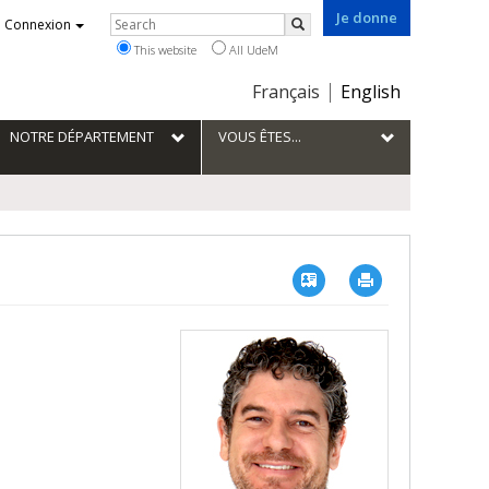
Je donne
Rechercher
Connexion
Search
This website
All UdeM
Choix
Français
English
de
la
NOTRE DÉPARTEMENT
VOUS ÊTES...
langue
Vcard
Imprimer