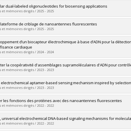
uate :
Diallo-Blais, Simon
ar dual-labeled oligonucleotides for biosensing applications
 :
Master's
 et mémoires dirigés / 2025 - 2025
 :
M. Sc. A.
vers le document dans Papyrus
uate :
Wang, Xiaomeng
lateforme de criblage de nanoantennes fluorescentes
 :
Doctoral
 et mémoires dirigés / 2025 - 2025
 :
Ph. D.
vers le document dans Papyrus
uate :
Vigneault, Achille
oppement d’un biocapteur électrochimique à base d’ADN pour la détectio
 :
Master's
uffisance cardiaque
 :
M. Sc. A.
 et mémoires dirigés / 2024 - 2024
vers le document dans Papyrus
uate :
Nicole, Yasmine
iter la coopérativité d'assemblages supramoléculaires d'ADN pour contrôl
 :
Master's
 et mémoires dirigés / 2023 - 2023
 :
M. Sc.
vers le document dans Papyrus
uate :
Lauzon, Dominic
 electrochemical aptamer-based sensing mechanism inspired by selection
 :
Doctoral
 et mémoires dirigés / 2023 - 2023
 :
Ph. D.
vers le document dans Papyrus
uate :
Lyalina, Tatiana
er les fonctions des protéines avec des nanoantennes fluorescentes
 :
Master's
 et mémoires dirigés / 2022 - 2022
 :
M. Sc.
vers le document dans Papyrus
uate :
Harroun, Scott G.
, universal electrochemical DNA-based signaling mechanisms for molecular
 :
Doctoral
 et mémoires dirigés / 2022 - 2022
 :
Ph. D.