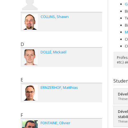
G
B
COLLINS
Shawn
T
B
M
C
D
C
DOLLÉ
Mickaël
Profes
etc.) 
E
Studen
ERNZERHOF
Matthias
Dével
Thèses
Grad
Dével
F
Cycle
stabil
Grade
Thèses
FONTAINE
Olivier
Lien 