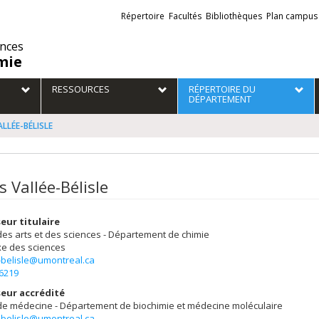
Liens
Répertoire
Facultés
Bibliothèques
Plan campus
externes
ences
mie
RESSOURCES
RÉPERTOIRE DU
DÉPARTEMENT
ALLÉE-BÉLISLE
s Vallée-Bélisle
eur titulaire
des arts et des sciences - Département de chimie
e des sciences
-belisle@umontreal.ca
-6219
eur accrédité
 de médecine - Département de biochimie et médecine moléculaire
-belisle@umontreal.ca