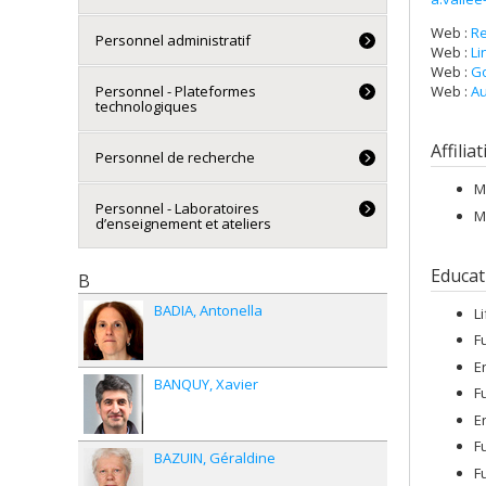
Web :
R
Personnel administratif
Web :
Li
Web :
Go
Web :
Au
Personnel - Plateformes
technologiques
Affilia
Personnel de recherche
M
Personnel - Laboratoires
M
d’enseignement et ateliers
Educat
B
BADIA
Antonella
L
F
E
BANQUY
Xavier
F
E
F
BAZUIN
Géraldine
F