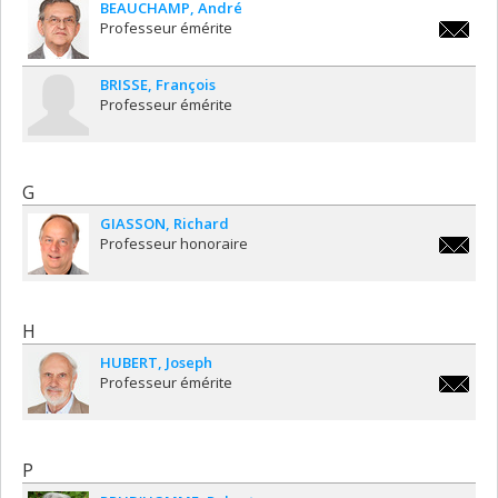
BEAUCHAMP
André
Professeur émérite
andre.b
BRISSE
François
Professeur émérite
G
GIASSON
Richard
Professeur honoraire
richard.
H
HUBERT
Joseph
Professeur émérite
joseph.
P