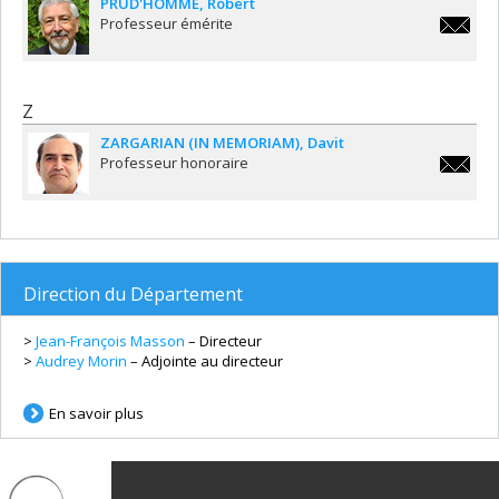
PRUD'HOMME
Robert
Professeur émérite
re.prud
Z
ZARGARIAN (IN MEMORIAM)
Davit
Professeur honoraire
zargaria
Direction du Département
>
Jean-François Masson
– Directeur
>
Audrey Morin
– Adjointe au directeur
En savoir plus