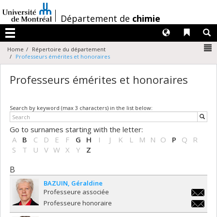
Passer
au
/
Département de
chimie
contenu
Langues
Liens 
R
Menu
N
Home
Répertoire du département
Professeurs émérites et honoraires
Professeurs émérites et honoraires
Search by keyword (max 3 characters) in the list below:
Go to surnames starting with the letter:
A
B
C
D
E
F
G
H
I
J
K
L
M
N
O
P
Q
R
S
T
U
V
W
X
Y
Z
B
BAZUIN
Géraldine
Professeure associée
geraldi
Professeure honoraire
geraldi