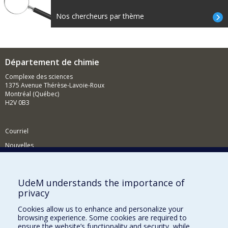
Nos chercheurs par thème
Département de chimie
Complexe des sciences
1375 Avenue Thérèse-Lavoie-Roux
Montréal (Québec)
H2V 0B3
Courriel
Nouvelles
Activités
Comment soutenir le Département?
UdeM understands the importance of
privacy
BESOIN D'AIDE?
Cookies allow us to enhance and personalize your
Plan du site
browsing experience. Some cookies are required to
Signaler une erreur
ensure the website’s functionality and security, while