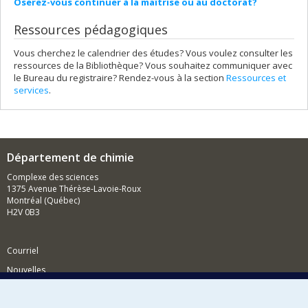
Oserez-vous continuer à la maîtrise ou au doctorat?
Ressources pédagogiques
Vous cherchez le calendrier des études? Vous voulez consulter les
ressources de la Bibliothèque? Vous souhaitez communiquer avec
le Bureau du registraire? Rendez-vous à la section
Ressources et
services
.
Département de chimie
Complexe des sciences
1375 Avenue Thérèse-Lavoie-Roux
Montréal (Québec)
H2V 0B3
Courriel
Nouvelles
Activités