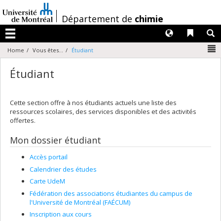
Passer
au
/
Département de
chimie
contenu
Langues
Liens 
R
Menu
N
Home
Vous êtes...
Étudiant
Étudiant
Cette section offre à nos étudiants actuels une liste des
ressources scolaires, des services disponibles et des activités
offertes.
Mon dossier étudiant
Accès portail
Calendrier des études
Carte UdeM
Fédération des associations étudiantes du campus de
l'Université de Montréal (FAÉCUM)
Inscription aux cours