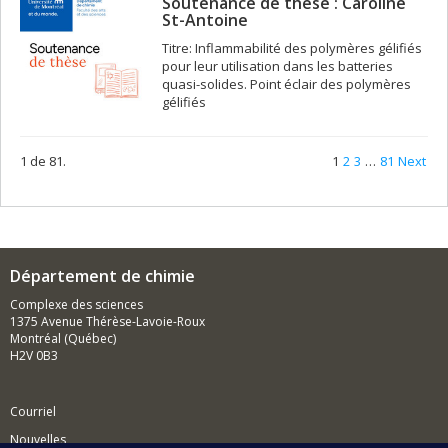
Soutenance de thèse : Caroline
St-Antoine
Titre: Inflammabilité des polymères gélifiés
pour leur utilisation dans les batteries
quasi-solides. Point éclair des polymères
gélifiés
1 de 81.
1
2
3
…
81
Next
Département de chimie
Complexe des sciences
1375 Avenue Thérèse-Lavoie-Roux
Montréal (Québec)
H2V 0B3
Courriel
Nouvelles