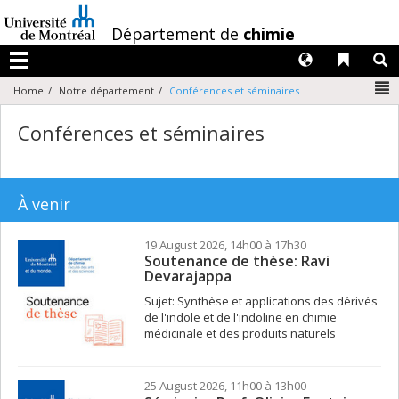
Passer
au
/
Département de
chimie
contenu
Langues
Liens 
R
Menu
N
Home
Notre département
Conférences et séminaires
Conférences et séminaires
À venir
19 August 2026, 14h00 à 17h30
Soutenance de thèse: Ravi
Devarajappa
Sujet: Synthèse et applications des dérivés
de l'indole et de l'indoline en chimie
médicinale et des produits naturels
25 August 2026, 11h00 à 13h00