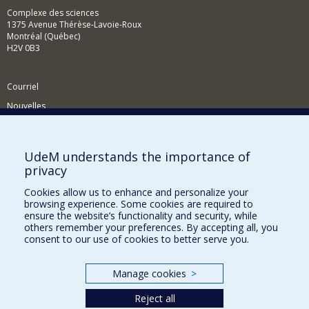
Complexe des sciences
1375 Avenue Thérèse-Lavoie-Roux
Montréal (Québec)
H2V 0B3
Courriel
Nouvelles
Activités
Comment soutenir le Département?
UdeM understands the importance of
privacy
BESOIN D'AIDE?
Cookies allow us to enhance and personalize your
Plan du site
browsing experience. Some cookies are required to
Signaler une erreur
ensure the website’s functionality and security, while
others remember your preferences. By accepting all, you
Accessibilité
consent to our use of cookies to better serve you.
FACULTÉ DES ARTS ET DES SCIENCES
Manage cookies
>
Nos départements et écoles
Reject all
Nos centres d'études