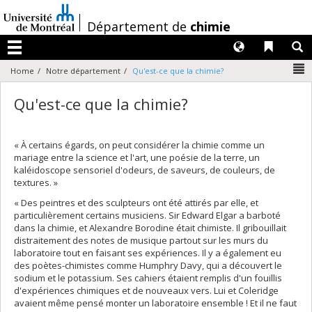
Passer
au
/
Département de
chimie
contenu
Langues
Liens 
R
Menu
N
Home
Notre département
Qu'est-ce que la chimie?
Qu'est-ce que la chimie?
« À certains égards, on peut considérer la chimie comme un
mariage entre la science et l'art, une poésie de la terre, un
kaléidoscope sensoriel d'odeurs, de saveurs, de couleurs, de
textures. »
« Des peintres et des sculpteurs ont été attirés par elle, et
particulièrement certains musiciens. Sir Edward Elgar a barboté
dans la chimie, et Alexandre Borodine était chimiste. Il gribouillait
distraitement des notes de musique partout sur les murs du
laboratoire tout en faisant ses expériences. Il y a également eu
des poètes-chimistes comme Humphry Davy, qui a découvert le
sodium et le potassium. Ses cahiers étaient remplis d'un fouillis
d'expériences chimiques et de nouveaux vers. Lui et Coleridge
avaient même pensé monter un laboratoire ensemble ! Et il ne faut