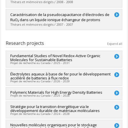
Grade :
M. Sc.
Thèses et mémoires dirigés / 2008 - 2008
Lien vers le document dans Papyrus
Graduate :
Gendron, Karine
Caractérisation de la pseudocapacitance d'électrodes de
Cycle :
Master's
RuO₂ dans un liquide ionique échangeur de protons
Grade :
M. Sc.
Thèses et mémoires dirigés / 2007 - 2007
Lien vers le document dans Papyrus
Graduate :
Pont, Anne-Laure
Cycle :
Master's
Research projects
Expand all
Grade :
M. Sc.
Lien vers le document dans Papyrus
Fundamental Studies of Novel Redox-Active Organic
Molecules for Sustainable Batteries
Projet de recherche au Canada / 2025 - 2031
Lead researcher :
Électrolytes aqueux à base de fer pour le développement
Dominic Rochefort
accéléré de batteries à flux redox
Funding sources:
CRSNG/Conseil de recherches en sciences
Projet de recherche au Canada / 2026 - 2029
naturelles et génie du Canada (CRSNG)
Grant programs:
PVX20965-(RGP) Programme de subvention à
Lead researcher :
Polymeric Materials for High Energy Density Batteries
Marek Majewski
la découverte individuelle ou de groupe
Projet de recherche au Canada / 2025 - 2028
Co-researchers :
Dominic Rochefort
Funding sources:
FRQNT/Fonds de recherche du Québec -
Lead researcher :
Stratégie pour la transition énergétique via le
Mickaël Dollé
Nature et technologies (FQRNT)
développement durable de matériaux moléculaires
Co-researchers :
Dominic Rochefort
,
Audrey Laventure
Grant programs:
PV113724-(PR) Projets de recherche en
Projet de recherche au Canada / 2024 - 2028
Funding sources:
CRSNG/Conseil de recherches en sciences
équipe (et possibilité d'équipement la première année)
naturelles et génie du Canada (CRSNG)
Lead researcher :
Nouvelles molécules organiques pour le stockage
Hélène Lebel
Grant programs:
PVXXXXXX-Subventions Alliance - Option 1