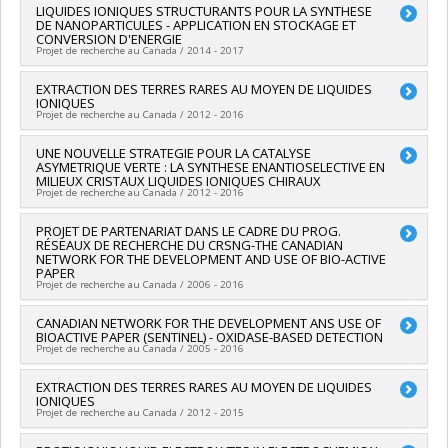
naturelles et génie du Canada (CRSNG)
Lead researcher :
LIQUIDES IONIQUES STRUCTURANTS POUR LA SYNTHESE
Mario Leclerc
Grant programs:
PVXXXXXX-(OIR) Outils et d'instruments de
DE NANOPARTICULES - APPLICATION EN STOCKAGE ET
Co-researchers :
Dominic Rochefort
recherche (de 7 001 $ à 150 000 $)
CONVERSION D'ENERGIE
Funding sources:
FRQNT/Fonds de recherche du Québec -
Projet de recherche au Canada / 2014 - 2017
Nature et technologies (FQRNT)
Grant programs:
PVXXXXXX-(RS) Programme de
Lead researcher :
EXTRACTION DES TERRES RARES AU MOYEN DE LIQUIDES
Dominic Rochefort
regroupements stratégiques
IONIQUES
Co-researchers :
Andreea-Ruxandra Schmitzer
,
Laure
Projet de recherche au Canada / 2012 - 2016
Timperman
,
Mérièm Anouti
Funding sources:
FRQNT/Fonds de recherche du Québec -
Lead researcher :
UNE NOUVELLE STRATEGIE POUR LA CATALYSE
Daniel Guay
Nature et technologies (FQRNT)
ASYMETRIQUE VERTE : LA SYNTHESE ENANTIOSELECTIVE EN
Co-researchers :
Dominic Rochefort
Grant programs:
PVXXXXXX-(FQ) Dévelop. de partenariats
MILIEUX CRISTAUX LIQUIDES IONIQUES CHIRAUX
Funding sources:
FRQNT/Fonds de recherche du Québec -
Projet de recherche au Canada / 2012 - 2016
stratégiques en matière d'enseignement et de recherche
Nature et technologies (FQRNT)
(CFQCU)
Grant programs:
PV113724-(PR) Projets de recherche en
Lead researcher :
PROJET DE PARTENARIAT DANS LE CADRE DU PROG.
Andreea-Ruxandra Schmitzer
équipe (et possibilité d'équipement la première année)
RÉSEAUX DE RECHERCHE DU CRSNG-THE CANADIAN
Co-researchers :
Dominic Rochefort
,
Shawn Collins
NETWORK FOR THE DEVELOPMENT AND USE OF BIO-ACTIVE
Funding sources:
FRQNT/Fonds de recherche du Québec -
PAPER
Nature et technologies (FQRNT)
Projet de recherche au Canada / 2006 - 2016
Grant programs:
PV113724-(PR) Projets de recherche en
équipe (et possibilité d'équipement la première année)
Lead researcher :
CANADIAN NETWORK FOR THE DEVELOPMENT ANS USE OF
Dominic Rochefort
BIOACTIVE PAPER (SENTINEL) - OXIDASE-BASED DETECTION
Funding sources:
McMaster University
Projet de recherche au Canada / 2005 - 2016
Grant programs:
Co-researchers :
EXTRACTION DES TERRES RARES AU MOYEN DE LIQUIDES
Dominic Rochefort
IONIQUES
Funding sources:
CRSNG/Conseil de recherches en sciences
Projet de recherche au Canada / 2012 - 2015
naturelles et génie du Canada (CRSNG)
Grant programs: