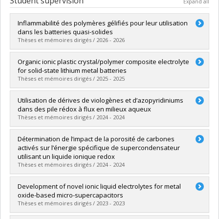
Student supervision
Expand all
Inflammabilité des polymères gélifiés pour leur utilisation
dans les batteries quasi-solides
Thèses et mémoires dirigés / 2026 - 2026
Graduate :
St-Antoine, Caroline
Organic ionic plastic crystal/polymer composite electrolyte
Cycle :
Doctoral
for solid-state lithium metal batteries
Grade :
Ph. D.
Thèses et mémoires dirigés / 2025 - 2025
Lien vers le document dans Papyrus
Graduate :
Wang, Yanyu
Utilisation de dérives de viologènes et d’azopyridiniums
Cycle :
Doctoral
dans des pile rédox à flux en milieux aqueux
Grade :
Ph. D.
Thèses et mémoires dirigés / 2024 - 2024
Lien vers le document dans Papyrus
Graduate :
Boulanger, Thomas
Détermination de l’impact de la porosité de carbones
Cycle :
Master's
activés sur l’énergie spécifique de supercondensateur
Grade :
M. Sc.
utilisant un liquide ionique redox
Lien vers le document dans Papyrus
Thèses et mémoires dirigés / 2024 - 2024
Graduate :
Nadour, Hassina
Development of novel ionic liquid electrolytes for metal
Cycle :
Master's
oxide-based micro-supercapacitors
Grade :
M. Sc.
Thèses et mémoires dirigés / 2023 - 2023
Lien vers le document dans Papyrus