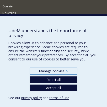
Courriel
Nouvelles
Activités
Comment soutenir le Département?
UdeM understands the importance of
privacy
BESOIN D'AIDE?
Cookies allow us to enhance and personalize your
Plan du site
browsing experience. Some cookies are required to
Signaler une erreur
ensure the website’s functionality and security, while
others remember your preferences. By accepting all, you
Accessibilité
consent to our use of cookies to better serve you.
FACULTÉ DES ARTS ET DES SCIENCES
Manage cookies
>
Nos départements et écoles
Reject all
Nos centres d'études
Accept all
Nos programmes et cours
See our
privacy policy
and
terms of use
.
Privacy