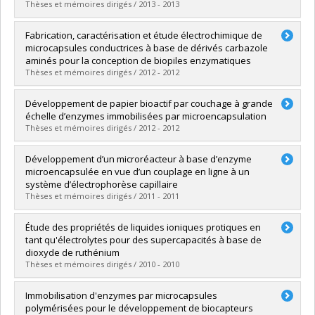
Lien vers le document dans Papyrus
Thèses et mémoires dirigés / 2013 - 2013
Graduate :
Zhang, Yufen
Fabrication, caractérisation et étude électrochimique de
Cycle :
Doctoral
microcapsules conductrices à base de dérivés carbazole
Grade :
Ph. D.
aminés pour la conception de biopiles enzymatiques
Lien vers le document dans Papyrus
Thèses et mémoires dirigés / 2012 - 2012
Graduate :
Hébert, Mathieu
Développement de papier bioactif par couchage à grande
Cycle :
Doctoral
échelle d’enzymes immobilisées par microencapsulation
Grade :
Ph. D.
Thèses et mémoires dirigés / 2012 - 2012
Lien vers le document dans Papyrus
Graduate :
Guerrero Palacios, Marco Polo
Développement d’un microréacteur à base d’enzyme
Cycle :
Master's
microencapsulée en vue d’un couplage en ligne à un
Grade :
M. Sc.
système d’électrophorèse capillaire
Lien vers le document dans Papyrus
Thèses et mémoires dirigés / 2011 - 2011
Graduate :
Gusetu, Georgiana
Étude des propriétés de liquides ioniques protiques en
Cycle :
Master's
tant qu'électrolytes pour des supercapacités à base de
Grade :
M. Sc.
dioxyde de ruthénium
Lien vers le document dans Papyrus
Thèses et mémoires dirigés / 2010 - 2010
Graduate :
Mayrand-Provencher, Laurence
Immobilisation d'enzymes par microcapsules
Cycle :
Master's
polymérisées pour le développement de biocapteurs