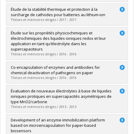
Graduate :
Wang, Yanyu
Étude de la stabilité thermique et protection à la
Cycle :
Master's
surcharge de cathodes pour batteries au lithium-ion
Grade :
M. Sc.
Thèses et mémoires dirigés / 2017 - 2017
Lien vers le document dans Papyrus
Graduate :
El Khakani, Soumia
Étude sur les propriétés physicochimiques et
Cycle :
Doctoral
électrochimiques des liquides ioniques redox et leur
Grade :
Ph. D.
application en tant qu’électrolyte dans les
Lien vers le document dans Papyrus
supercapaciteurs
Thèses et mémoires dirigés / 2016 - 2016
Graduate :
Xie, Han Jin
Co-encapsulation of enzymes and antibodies for
Cycle :
Master's
chemical deactivation of pathogens on paper
Grade :
M. Sc.
Thèses et mémoires dirigés / 2016 - 2016
Lien vers le document dans Papyrus
Graduate :
Atashi, Arash
Évaluation de nouveaux électrolytes à base de liquides
Cycle :
Master's
ioniques protiques en supercapacités asymétriques de
Grade :
M. Sc.
type MnO2/carbone
Lien vers le document dans Papyrus
Thèses et mémoires dirigés / 2013 - 2013
Graduate :
Castro Ruiz, Carlos Alberto
Development of an enzyme immobilization platform
Cycle :
Master's
based on microencapsulation for paper-based
Grade :
M. Sc.
biosensors