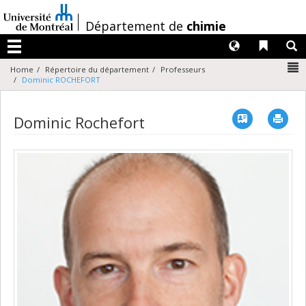
Passer
au
/
Département de
chimie
contenu
Langues
Liens 
R
Menu
N
Home
Répertoire du département
Professeurs
Dominic ROCHEFORT
Vcard
Imp
Dominic Rochefort