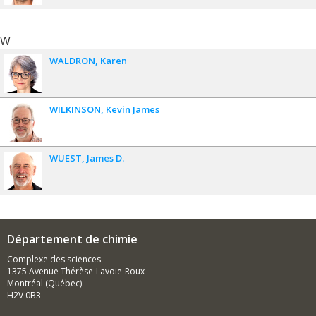
W
WALDRON
Karen
WILKINSON
Kevin James
WUEST
James D.
Département de chimie
Complexe des sciences
1375 Avenue Thérèse-Lavoie-Roux
Montréal (Québec)
H2V 0B3