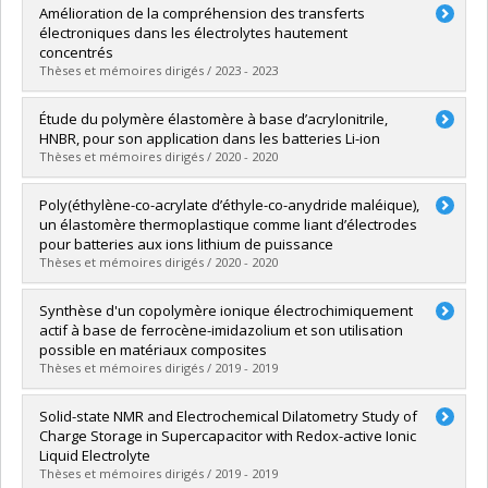
Graduate :
Shamsudeen Seenath, Jensheer
Amélioration de la compréhension des transferts
Cycle :
Doctoral
électroniques dans les électrolytes hautement
Grade :
Ph. D.
concentrés
Lien vers le document dans Papyrus
Thèses et mémoires dirigés / 2023 - 2023
Graduate :
Généreux, Simon
Étude du polymère élastomère à base d’acrylonitrile,
Cycle :
Doctoral
HNBR, pour son application dans les batteries Li-ion
Grade :
Ph. D.
Thèses et mémoires dirigés / 2020 - 2020
Lien vers le document dans Papyrus
Graduate :
Verdier, Nina
Poly(éthylène-co-acrylate d’éthyle-co-anydride maléique),
Cycle :
Doctoral
un élastomère thermoplastique comme liant d’électrodes
Grade :
Ph. D.
pour batteries aux ions lithium de puissance
Lien vers le document dans Papyrus
Thèses et mémoires dirigés / 2020 - 2020
Graduate :
Rynne, Olivier
Synthèse d'un copolymère ionique électrochimiquement
Cycle :
Doctoral
actif à base de ferrocène-imidazolium et son utilisation
Grade :
Ph. D.
possible en matériaux composites
Lien vers le document dans Papyrus
Thèses et mémoires dirigés / 2019 - 2019
Graduate :
Skrypnik, Valentyn
Solid-state NMR and Electrochemical Dilatometry Study of
Cycle :
Master's
Charge Storage in Supercapacitor with Redox-active Ionic
Grade :
M. Sc.
Liquid Electrolyte
Lien vers le document dans Papyrus
Thèses et mémoires dirigés / 2019 - 2019