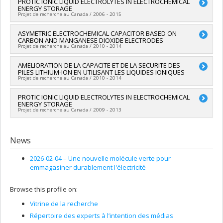
Lead researcher :
PROTIC IONIC LIQUID ELECTROLYTES IN ELECTROCHEMICAL
Daniel Guay
ENERGY STORAGE
Co-researchers :
Dominic Rochefort
Projet de recherche au Canada / 2006 - 2015
Funding sources:
FRQNT/Fonds de recherche du Québec -
Nature et technologies (FQRNT)
Lead researcher :
ASYMETRIC ELECTROCHEMICAL CAPACITOR BASED ON
Dominic Rochefort
Grant programs:
PV113724-(PR) Projets de recherche en
CARBON AND MANGANESE DIOXIDE ELECTRODES
Funding sources:
CRSNG/Conseil de recherches en sciences
équipe (et possibilité d'équipement la première année)
Projet de recherche au Canada / 2010 - 2014
naturelles et génie du Canada (CRSNG)
Grant programs:
PVX20965-(RGP) Programme de subvention à
Lead researcher :
AMELIORATION DE LA CAPACITE ET DE LA SECURITE DES
Dominic Rochefort
la découverte individuelle ou de groupe
PILES LITHIUM-ION EN UTILISANT LES LIQUIDES IONIQUES
Co-researchers :
Daniel Bélanger
Projet de recherche au Canada / 2010 - 2014
Funding sources:
CRSNG/Conseil de recherches en sciences
naturelles et génie du Canada (CRSNG) , CRSNG/Conseil de
Lead researcher :
PROTIC IONIC LIQUID ELECTROLYTES IN ELECTROCHEMICAL
Dean MacNeil
recherches en sciences naturelles et génie du Canada
ENERGY STORAGE
Co-researchers :
Dominic Rochefort
(CRSNG)
Projet de recherche au Canada / 2009 - 2013
Funding sources:
FRQNT/Fonds de recherche du Québec -
Grant programs:
PVX20967-(SPS/SPG) Subventions de projets
Nature et technologies (FQRNT)
stratégiques , PVX20967-(SPS/SPG) Subventions de projets
Lead researcher :
Dominic Rochefort
Grant programs:
PVXXXXXX-(GS) Rech. en partenariat
stratégiques
News
contribuant à réduction et séquestration des gaz effet de
serre
2026-02-04 –
Une nouvelle molécule verte pour
emmagasiner durablement l'électricité
Browse this profile on:
Vitrine de la recherche
Répertoire des experts à l’intention des médias