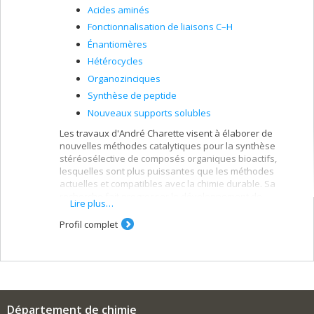
Acides aminés
Fonctionnalisation de liaisons C–H
Énantiomères
Hétérocycles
Organozinciques
Synthèse de peptide
Nouveaux supports solubles
Les travaux d'André Charette visent à élaborer de
nouvelles méthodes catalytiques pour la synthèse
stéréosélective de composés organiques bioactifs,
lesquelles sont plus puissantes que les méthodes
actuelles et compatibles avec la chimie durable. Sa
recherche fait progresser le développement de
Lire plus…
nouvelles molécules pour des applications en
pharmaceutique, en agrochimie, en biologie, et science
Profil complet
alimentaire et des matériaux.
Département de chimie