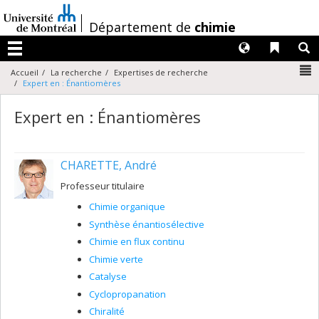
Passer
au
/
Département de
chimie
contenu
Langues
Liens 
R
Menu
N
Accueil
La recherche
Expertises de recherche
Expert en : Énantiomères
Expert en : Énantiomères
CHARETTE, André
Professeur titulaire
Chimie organique
Synthèse énantiosélective
Chimie en flux continu
Chimie verte
Catalyse
Cyclopropanation
Chiralité