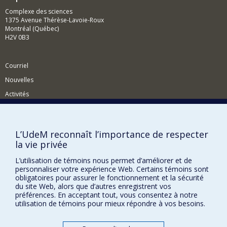
Complexe des sciences
1375 Avenue Thérèse-Lavoie-Roux
Montréal (Québec)
H2V 0B3
Courriel
Nouvelles
Activités
Comment soutenir le Département?
BESOIN D'AIDE?
L’UdeM reconnaît l’importance de respecter
la vie privée
Plan du site
Signaler une erreur
L’utilisation de témoins nous permet d’améliorer et de
personnaliser votre expérience Web. Certains témoins sont
Accessibilité
obligatoires pour assurer le fonctionnement et la sécurité
du site Web, alors que d’autres enregistrent vos
FACULTÉ DES ARTS ET DES SCIENCES
préférences. En acceptant tout, vous consentez à notre
utilisation de témoins pour mieux répondre à vos besoins.
Nos départements et écoles
Nos centres d'études