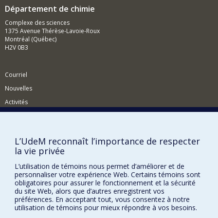
Département de chimie
Complexe des sciences
1375 Avenue Thérèse-Lavoie-Roux
Montréal (Québec)
H2V 0B3
Courriel
Nouvelles
Activités
Comment soutenir le Département?
BESOIN D'AIDE?
L’UdeM reconnaît l’importance de respecter
la vie privée
Plan du site
Signaler une erreur
L’utilisation de témoins nous permet d’améliorer et de
personnaliser votre expérience Web. Certains témoins sont
Accessibilité
obligatoires pour assurer le fonctionnement et la sécurité
du site Web, alors que d’autres enregistrent vos
FACULTÉ DES ARTS ET DES SCIENCES
préférences. En acceptant tout, vous consentez à notre
utilisation de témoins pour mieux répondre à vos besoins.
Nos départements et écoles