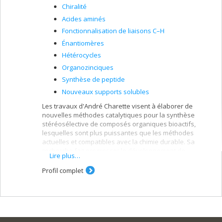
Chiralité
Acides aminés
Fonctionnalisation de liaisons C–H
Énantiomères
Hétérocycles
Organozinciques
Synthèse de peptide
Nouveaux supports solubles
Les travaux d'André Charette visent à élaborer de
nouvelles méthodes catalytiques pour la synthèse
stéréosélective de composés organiques bioactifs,
lesquelles sont plus puissantes que les méthodes
actuelles et compatibles avec la chimie durable. Sa
recherche fait progresser le développement de
Lire plus…
nouvelles molécules pour des applications en
pharmaceutique, en agrochimie, en biologie, et science
Profil complet
alimentaire et des matériaux.