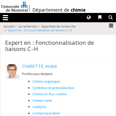
Passer
au
/
Département de
chimie
contenu
Langues
Liens 
R
Menu
N
Accueil
La recherche
Expertises de recherche
Expert en : Fonctionnalisation de liaisons C–H
Expert en : Fonctionnalisation de
liaisons C–H
CHARETTE, André
Professeur titulaire
Chimie organique
Synthèse énantiosélective
Chimie en flux continu
Chimie verte
Catalyse
Cyclopropanation