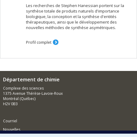
Les recherches de Stephen Hanessian portent sur la
synthèse totale de produits naturels d'importance
biologique, la conception et la synthèse d'entités
thérapeutiques, ainsi que le développement des
nouvelles méthodes de synthèse asymétriques.
Profil complet
Département de chimie
Complexe des sciences
1375 Avenue Thérèse-Lavoie-Roux
Montréal (Québec)
H2V 0B3
Courriel
Nouvelles