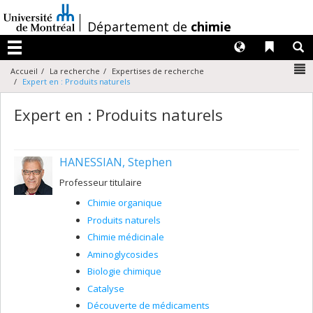
Passer
au
/
Département de
chimie
contenu
Langues
Liens 
R
Menu
N
Accueil
La recherche
Expertises de recherche
Expert en : Produits naturels
Expert en : Produits naturels
HANESSIAN, Stephen
Professeur titulaire
Chimie organique
Produits naturels
Chimie médicinale
Aminoglycosides
Biologie chimique
Catalyse
Découverte de médicaments