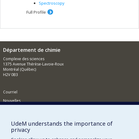
Spectroscopy
Full Profile
Département de chimie
Complexe des sciences
1375 Avenue Thérèse-Lavoie-Roux
Montréal (Québec)
H2V 0B3
Courriel
Nouvelles
Activités
Comment soutenir le Département?
UdeM understands the importance of
privacy
BESOIN D'AIDE?