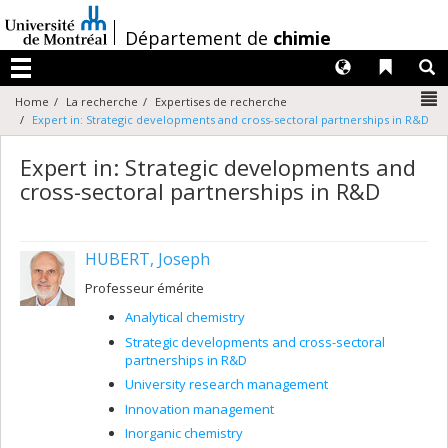
Passer
au
/
Département de
chimie
contenu
Langues
Liens 
R
Menu
N
Home
La recherche
Expertises de recherche
Expert in: Strategic developments and cross-sectoral partnerships in R&D
Expert in: Strategic developments and
cross-sectoral partnerships in R&D
HUBERT, Joseph
Professeur émérite
Analytical chemistry
Strategic developments and cross-sectoral
partnerships in R&D
University research management
Innovation management
Inorganic chemistry