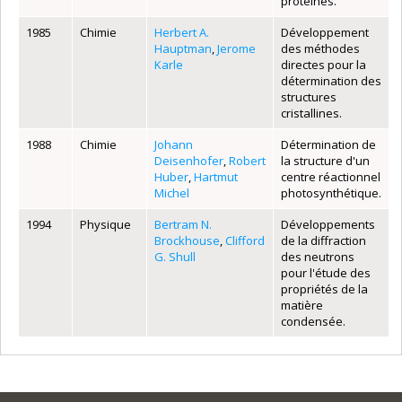
protéines.
1985
Chimie
Herbert A.
Développement
Hauptman
,
Jerome
des méthodes
Karle
directes pour la
détermination des
structures
cristallines.
1988
Chimie
Johann
Détermination de
Deisenhofer
,
Robert
la structure d'un
Huber
,
Hartmut
centre réactionnel
Michel
photosynthétique.
1994
Physique
Bertram N.
Développements
Brockhouse
,
Clifford
de la diffraction
G. Shull
des neutrons
pour l'étude des
propriétés de la
matière
condensée.