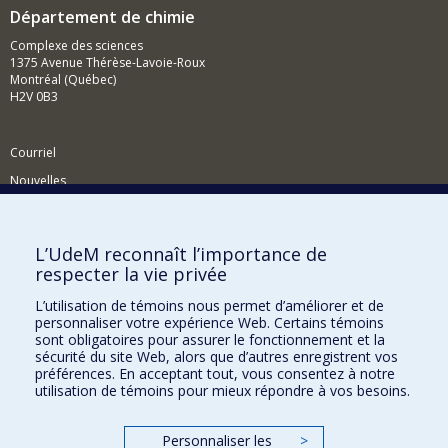
Département de chimie
Complexe des sciences
1375 Avenue Thérèse-Lavoie-Roux
Montréal (Québec)
H2V 0B3
Courriel
Nouvelles
Activités
Comment soutenir le Département?
L’UdeM reconnaît l’importance de
respecter la vie privée
BESOIN D'AIDE?
L’utilisation de témoins nous permet d’améliorer et de
Plan du site
personnaliser votre expérience Web. Certains témoins
Signaler une erreur
sont obligatoires pour assurer le fonctionnement et la
sécurité du site Web, alors que d’autres enregistrent vos
Accessibilité
préférences. En acceptant tout, vous consentez à notre
utilisation de témoins pour mieux répondre à vos besoins.
FACULTÉ DES ARTS ET DES SCIENCES
Nos départements et écoles
Personnaliser les
>