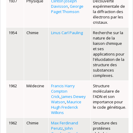
1937
Physique
Clinton Joseph
Découverte
Davisson
,
George
expérimentale de
Paget Thomson
la diffraction des
électrons par les
cristaux.
1954
Chimie
Linus Carl Pauling
Recherche sur la
nature de la
liaison chimique
et ses
applications pour
l'élucidation de la
structure des
substances
complexes.
1962
Médecine
Francis Harry
Structure
Compton
moléculaire de
Crick
,
James Dewey
l'ADN et son
Watson
,
Maurice
importance pour
Hugh Frederick
le code génétique.
Wilkins
1962
Chimie
Max Ferdinand
Structure des
Perutz
,
John
protéines