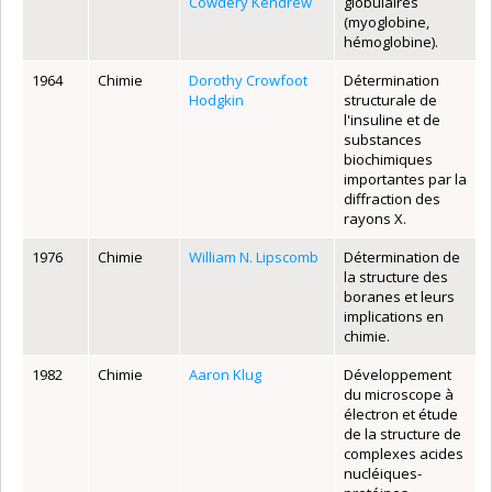
Cowdery Kendrew
globulaires
(myoglobine,
hémoglobine).
1964
Chimie
Dorothy Crowfoot
Détermination
Hodgkin
structurale de
l'insuline et de
substances
biochimiques
importantes par la
diffraction des
rayons X.
1976
Chimie
William N. Lipscomb
Détermination de
la structure des
boranes et leurs
implications en
chimie.
1982
Chimie
Aaron Klug
Développement
du microscope à
électron et étude
de la structure de
complexes acides
nucléiques-