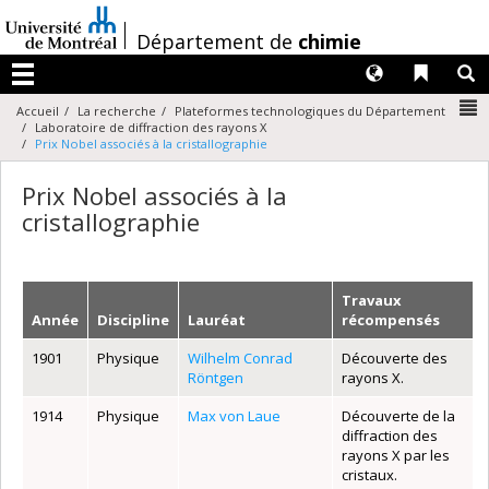
Passer
au
/
Département de
chimie
contenu
Langues
Liens 
R
Menu
N
Accueil
La recherche
Plateformes technologiques du Département
Laboratoire de diffraction des rayons X
Prix Nobel associés à la cristallographie
Prix Nobel associés à la
cristallographie
Travaux
Année
Discipline
Lauréat
récompensés
1901
Physique
Wilhelm Conrad
Découverte des
Röntgen
rayons X.
1914
Physique
Max von Laue
Découverte de la
diffraction des
rayons X par les
cristaux.