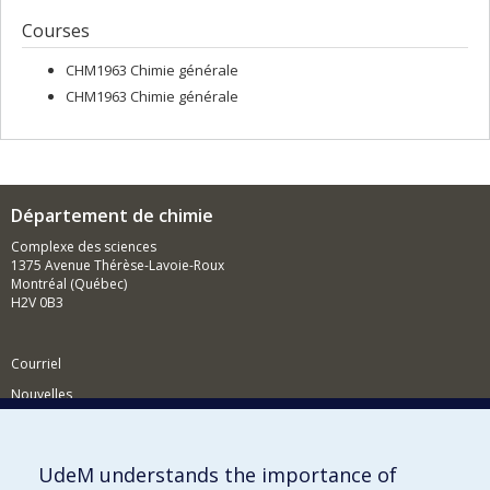
Courses
CHM1963 Chimie générale
CHM1963 Chimie générale
Département de chimie
Complexe des sciences
1375 Avenue Thérèse-Lavoie-Roux
Montréal (Québec)
H2V 0B3
Courriel
Nouvelles
Activités
Comment soutenir le Département?
UdeM understands the importance of