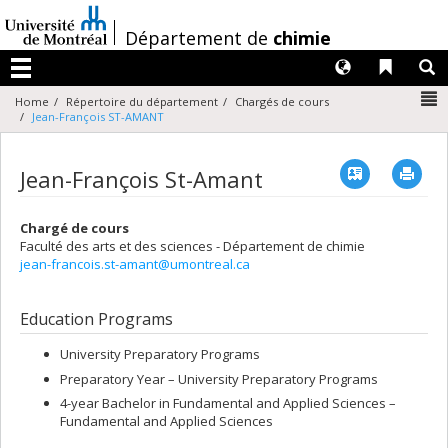
Passer
au
/
Département de
chimie
contenu
Langues
Liens 
R
Menu
N
Home
Répertoire du département
Chargés de cours
Jean-François ST-AMANT
Vcard
Imp
Jean-François St-Amant
Chargé de cours
Faculté des arts et des sciences - Département de chimie
jean-francois.st-amant@umontreal.ca
Education Programs
University Preparatory Programs
Preparatory Year – University Preparatory Programs
4-year Bachelor in Fundamental and Applied Sciences –
Fundamental and Applied Sciences