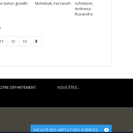
the tumor growth
Mohebali, Farzaneh
Schmitzer,
Andreea-
Ruxandra
6
Page
Page
Page
Next
11
12
13
page
OTRE DÉPARTEMENT
VOUS ÊTES...
FACULTÉ DES ARTS ET DES SCIENCES