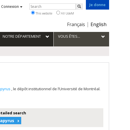
Je donne
Rechercher
Connexion
Search
This website
All UdeM
Choix
Français
English
de
la
NOTRE DÉPARTEMENT
VOUS ÊTES...
langue
apyrus
, le dépôt institutionnel de l’Université de Montréal.
etailed search
Papyrus