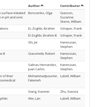
Sort by author in descending order
by contributor 
Author
Contributor
 surface-initiated
Borozenko, Olga
Giasson,
 in pH and ionic
Suzanne;
Skene, William
ations
EL-Zoghbi, Ibrahim
Schaper, Frank
El-Zoghbi, Ibrahim IE
Schaper, Frank
Shi, Jie
Hanessian,
Stephen
ne B
Giacometti, Robert
Hanessian,
Stephen
Salinas Hernandez,
Hanessian,
Juan Carlos
Stephen
n of their
Mohammadpourmir,
Lubell, William
r biomedical
Fatemeh
Xiang, Xiaomei
Zhu, Xiaoxia
philic
Wei, Lan
Lubell, William