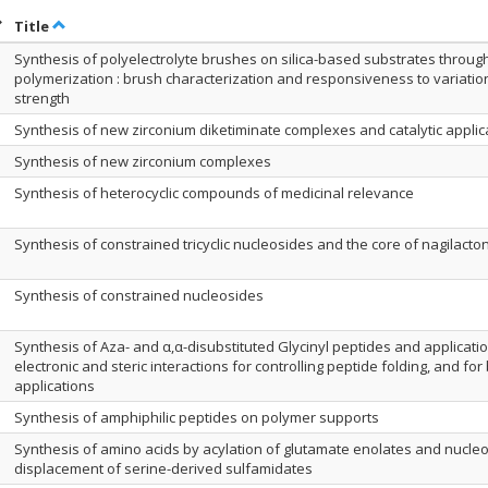
ort by date in descending order
Sort by title in descending order
Title
Synthesis of polyelectrolyte brushes on silica-based substrates through
polymerization : brush characterization and responsiveness to variation
strength
Synthesis of new zirconium diketiminate complexes and catalytic applic
Synthesis of new zirconium complexes
Synthesis of heterocyclic compounds of medicinal relevance
Synthesis of constrained tricyclic nucleosides and the core of nagilacto
Synthesis of constrained nucleosides
Synthesis of Aza- and α,α-disubstituted Glycinyl peptides and applicatio
electronic and steric interactions for controlling peptide folding, and fo
applications
Synthesis of amphiphilic peptides on polymer supports
Synthesis of amino acids by acylation of glutamate enolates and nucleo
displacement of serine-derived sulfamidates