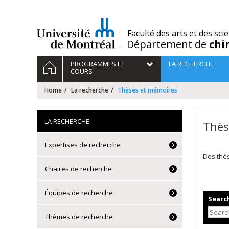
Passer
au
contenu
/
Faculté des arts et des sci
Département de
chi
Navigation
HOME
PROGRAMMES ET
LA RECHERCHE
principale
COURS
Home
La recherche
Thèses et mémoires
LA RECHERCHE
Thès
Expertises de recherche
Des thè
Chaires de recherche
Équipes de recherche
Search
Thèmes de recherche