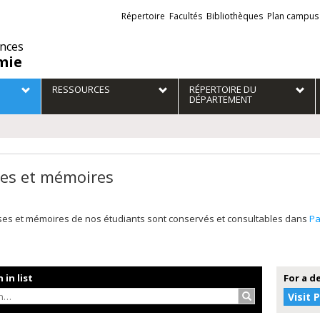
Liens
Répertoire
Facultés
Bibliothèques
Plan campus
externes
ences
mie
RESSOURCES
RÉPERTOIRE DU
DÉPARTEMENT
es et mémoires
ses et mémoires de nos étudiants sont conservés et consultables dans
P
 in list
For a d
Search…
Visit 