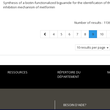
Synthesis of a biotin-functionalized biguanide for the identification of 
inhibition mechanism of metformin
Number of results :
113
Previous
Page
Page
Page
Page
Page
Page
.
Page
4
5
6
7
8
9
10
page
Current
page.
10 results per page
RESSOURCES
RÉPERTOIRE DU
N
DÉPARTEMENT
BESOIN D'AIDE?