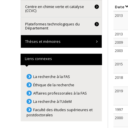
Centre en chimie verte et catalyse
S
Date
(CCVC)
2013
Plateformes technologiques du
Département
2013
Thèses et mémoires
2009
2003
Liens connexes
2015
La recherche à la FAS
2018
Éthique de la recherche
2019
Affaires professorales à la FAS
La recherche à l'UdeM
1997
Faculté des études supérieures et
postdoctorales
2000