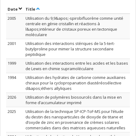
Sort by date in descending order
Sort by title in descending order
Date
Title
2005
Utilisation du 9,9&apos;-spirobifluorène comme unité
centrale en génie cristallin et réactions à
l&apos;intérieur de cristaux poreux en tectonique
moléculaire
2001
Utilisation des interactions stériques de la 5-tert-
butylproline pour mimer la structure secondaire
peptidique
1999
Utilisation des interactions entre les acides et les bases
de Lewis en chimie supramoléculaire
1994
Utilisation des hydrates de carbone comme auxiliaires
chiraux pour la cyclopropanation diastéréosélective
d&apos;éthers allyliques
2026
Utilisation de polymères biosourcés dans la mise en
forme d’accumulateur imprimé
2025
Utilisation de la technique SP-ICP-ToF-MS pour l’étude
du destin des nanoparticules de dioxyde de titane et
d’oxyde de zinc en provenance de crèmes solaires
commerciales dans des matrices aqueuses naturelles