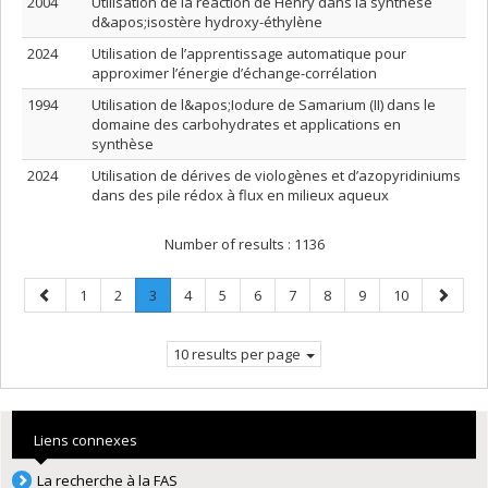
2004
Utilisation de la réaction de Henry dans la synthèse
d&apos;isostère hydroxy-éthylène
2024
Utilisation de l’apprentissage automatique pour
approximer l’énergie d’échange-corrélation
1994
Utilisation de l&apos;Iodure de Samarium (II) dans le
domaine des carbohydrates et applications en
synthèse
2024
Utilisation de dérives de viologènes et d’azopyridiniums
dans des pile rédox à flux en milieux aqueux
Number of results :
1136
Previous
Page
Page
Page
.
Page
Page
Page
Page
Page
Page
Page
Next
1
2
3
4
5
6
7
8
9
10
page
Current
page
page.
10 results per page
Liens connexes
La recherche à la FAS