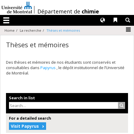
Passer
au
/
Département de
chimie
contenu
Langues
Liens 
R
Menu
N
Home
La recherche
Thèses et mémoires
Thèses et mémoires
Des thèses et mémoires de nos étudiants sont conservés et
consultables dans
Papyrus
, le dépôt institutionnel de l’Université
de Montréal.
Search in list
Search
For a detailed search
Visit Papyrus