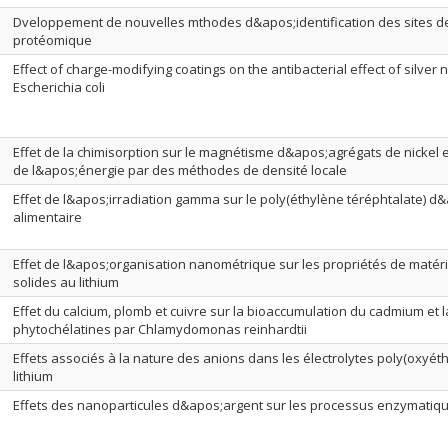
Dveloppement de nouvelles mthodes d&apos;identification des sites d
protéomique
Effect of charge-modifying coatings on the antibacterial effect of silver 
Escherichia coli
Effet de la chimisorption sur le magnétisme d&apos;agrégats de nickel e
de l&apos;énergie par des méthodes de densité locale
Effet de l&apos;irradiation gamma sur le poly(éthylène téréphtalate) 
alimentaire
Effet de l&apos;organisation nanométrique sur les propriétés de matéri
solides au lithium
Effet du calcium, plomb et cuivre sur la bioaccumulation du cadmium et 
phytochélatines par Chlamydomonas reinhardtii
Effets associés à la nature des anions dans les électrolytes poly(oxyét
lithium
Effets des nanoparticules d&apos;argent sur les processus enzymatiqu