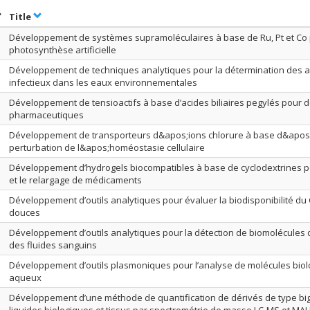
ort by date in ascending order
Sort by title in ascending order
Title
Développement de systèmes supramoléculaires à base de Ru, Pt et Co 
photosynthèse artificielle
Développement de techniques analytiques pour la détermination des a
infectieux dans les eaux environnementales
Développement de tensioactifs à base d’acides biliaires pegylés pour d
pharmaceutiques
Développement de transporteurs d&apos;ions chlorure à base d&apos;
perturbation de l&apos;homéostasie cellulaire
Développement d’hydrogels biocompatibles à base de cyclodextrines po
et le relargage de médicaments
Développement d’outils analytiques pour évaluer la biodisponibilité du
douces
Développement d’outils analytiques pour la détection de biomolécules
des fluides sanguins
Développement d’outils plasmoniques pour l’analyse de molécules biol
aqueux
Développement d’une méthode de quantification de dérivés de type bi