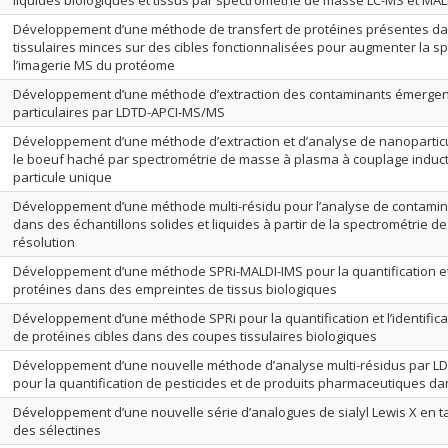
liquides biologiques et tissus par spectrométrie de masse LC-MS et MA
Développement d’une méthode de transfert de protéines présentes d
tissulaires minces sur des cibles fonctionnalisées pour augmenter la spé
l’imagerie MS du protéome
Développement d’une méthode d’extraction des contaminants émergent
particulaires par LDTD-APCI-MS/MS
Développement d’une méthode d’extraction et d’analyse de nanopartic
le boeuf haché par spectrométrie de masse à plasma à couplage induc
particule unique
Développement d’une méthode multi-résidu pour l’analyse de contami
dans des échantillons solides et liquides à partir de la spectrométrie 
résolution
Développement d’une méthode SPRi-MALDI-IMS pour la quantification et l
protéines dans des empreintes de tissus biologiques
Développement d’une méthode SPRi pour la quantification et l’identifica
de protéines cibles dans des coupes tissulaires biologiques
Développement d’une nouvelle méthode d’analyse multi-résidus par 
pour la quantification de pesticides et de produits pharmaceutiques d
Développement d’une nouvelle série d’analogues de sialyl Lewis X en t
des sélectines