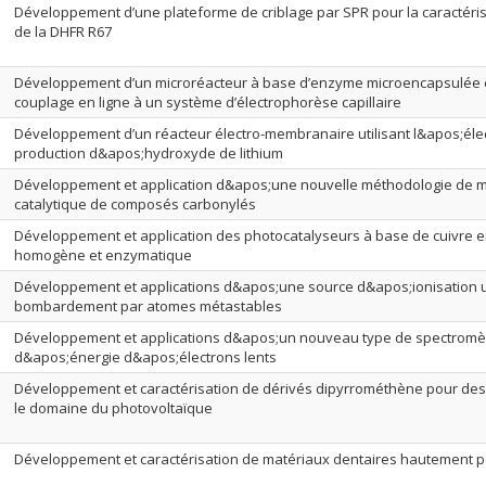
Développement d’une plateforme de criblage par SPR pour la caractérisa
de la DHFR R67
Développement d’un microréacteur à base d’enzyme microencapsulée 
couplage en ligne à un système d’électrophorèse capillaire
Développement d’un réacteur électro-membranaire utilisant l&apos;élec
production d&apos;hydroxyde de lithium
Développement et application d&apos;une nouvelle méthodologie de m
catalytique de composés carbonylés
Développement et application des photocatalyseurs à base de cuivre e
homogène et enzymatique
Développement et applications d&apos;une source d&apos;ionisation ut
bombardement par atomes métastables
Développement et applications d&apos;un nouveau type de spectromèt
d&apos;énergie d&apos;électrons lents
Développement et caractérisation de dérivés dipyrrométhène pour de
le domaine du photovoltaïque
Développement et caractérisation de matériaux dentaires hautement 