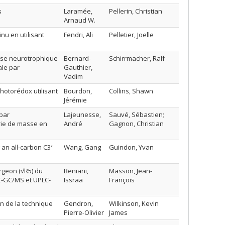
s
Laramée,
Pellerin, Christian
Arnaud W.
nu en utilisant
Fendri, Ali
Pelletier, Joelle
ase neurotrophique
Bernard-
Schirrmacher, Ralf
ale par
Gauthier,
Vadim
hotorédox utilisant
Bourdon,
Collins, Shawn
Jérémie
par
Lajeunesse,
Sauvé, Sébastien;
rie de masse en
André
Gagnon, Christian
an all-carbon C3′
Wang, Gang
Guindon, Yvan
rgeon (√R5) du
Beniani,
Masson, Jean-
E-GC/MS et UPLC-
Issraa
François
on de la technique
Gendron,
Wilkinson, Kevin
Pierre-Olivier
James