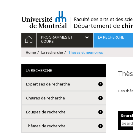
Passer
au
contenu
/
Faculté des arts et des sci
Département de
chi
Navigation
HOME
PROGRAMMES ET
LA RECHERCHE
principale
COURS
Home
La recherche
Thèses et mémoires
LA RECHERCHE
Thès
Expertises de recherche
Des thè
Chaires de recherche
Équipes de recherche
Search
Thèmes de recherche