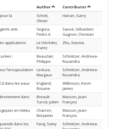
Sort by author in ascending order
by contributor in as
Author
Contributor
pour la
Schott,
Hanan, Garry
Olivier
gents anti-
Segura,
Sauvé, Sébastien;
Pedro A.
Gagnon, Christian
es applications
Le Dévédec,
Zhu, Xiaoxia
Frantz
urées :
Beauclair,
Schmitzer, Andreea-
Philippe
Ruxandra
ur l’encapsulation
Lecluse,
Schmitzer, Andreea-
Margaux
Ruxandra
 Cd dans les eaux
England,
Wilkinson, Kevin
Roxane
James
 directement dans
Breault-
Masson, Jean-
Turcot, Julien
François
ogiques en milieu
Charron,
Masson, Jean-
Benjamin
François
guanide dans les
Faraj, Samy
Schmitzer, Andreea-