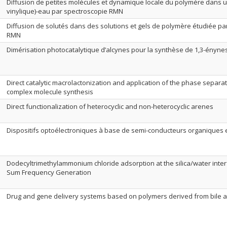
Diffusion de petites molécules et dynamique locale du polymère dans un
vinylique)-eau par spectroscopie RMN
Diffusion de solutés dans des solutions et gels de polymère étudiée pa
RMN
Dimérisation photocatalytique d’alcynes pour la synthèse de 1,3-ényne
Direct catalytic macrolactonization and application of the phase separat
complex molecule synthesis
Direct functionalization of heterocyclic and non-heterocyclic arenes
Dispositifs optoélectroniques à base de semi-conducteurs organiques
Dodecyltrimethylammonium chloride adsorption at the silica/water inter
Sum Frequency Generation
Drug and gene delivery systems based on polymers derived from bile a