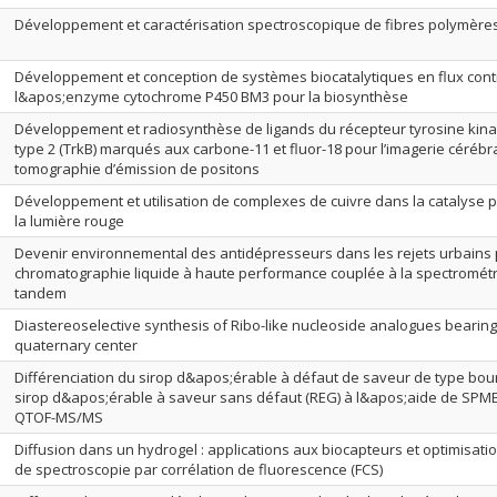
Développement et caractérisation spectroscopique de fibres polymère
Développement et conception de systèmes biocatalytiques en flux conti
l&apos;enzyme cytochrome P450 BM3 pour la biosynthèse
Développement et radiosynthèse de ligands du récepteur tyrosine kin
type 2 (TrkB) marqués aux carbone-11 et fluor-18 pour l’imagerie cérébr
tomographie d’émission de positons
Développement et utilisation de complexes de cuivre dans la catalyse p
la lumière rouge
Devenir environnemental des antidépresseurs dans les rejets urbains 
chromatographie liquide à haute performance couplée à la spectromét
tandem
Diastereoselective synthesis of Ribo-like nucleoside analogues bearing 
quaternary center
Différenciation du sirop d&apos;érable à défaut de saveur de type bou
sirop d&apos;érable à saveur sans défaut (REG) à l&apos;aide de SPM
QTOF-MS/MS
Diffusion dans un hydrogel : applications aux biocapteurs et optimisati
de spectroscopie par corrélation de fluorescence (FCS)