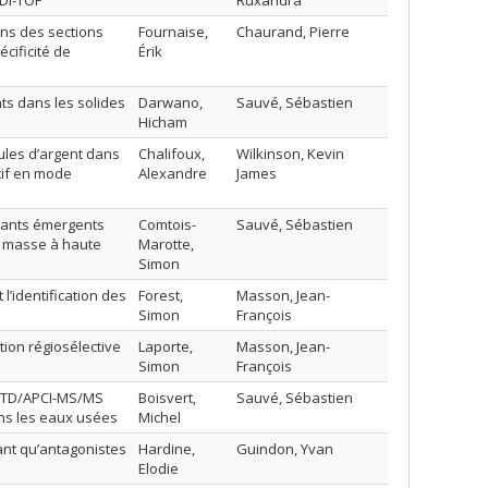
LDI-TOF
Ruxandra
ans des sections
Fournaise,
Chaurand, Pierre
cificité de
Érik
s dans les solides
Darwano,
Sauvé, Sébastien
Hicham
ules d’argent dans
Chalifoux,
Wilkinson, Kevin
tif en mode
Alexandre
James
nants émergents
Comtois-
Sauvé, Sébastien
de masse à haute
Marotte,
Simon
’identification des
Forest,
Masson, Jean-
Simon
François
tion régiosélective
Laporte,
Masson, Jean-
Simon
François
LDTD/APCI-MS/MS
Boisvert,
Sauvé, Sébastien
ans les eaux usées
Michel
ant qu’antagonistes
Hardine,
Guindon, Yvan
Elodie