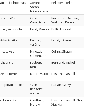
tion d’inhibiteurs
Abraham,
Pelletier, Joelle
Sarah
Mélissa Jane
en vue d’un
Gusetu,
Rochefort, Dominic;
Georgiana
Waldron, Karen
trolyse pour la
Faral, Manon
Dollé, Mickaël
éthylénation
Paquet,
Lebel, Hélène
Valérie
n catalyse
Minozzi,
Collins, Shawn
Clémentine
ilisant le
Faubert,
Bertrand, Michel
Denis
re de perte
Morin, Mario
Ellis, Thomas Hill
s applications dans
Yvon-
Hanan, Garry
Bessette,
André
performants
Gauthier,
Ellis, Thomas Hill; Zhu,
Marc A.
Xiaoxia