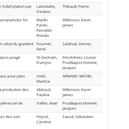
e SUMOylation par
Lamoliatte,
Thibault, Pierre
Frederic
nanoparticles for
Martín
Wilkinson, Kevin
Pardo,
James
Reinaldo
Román
t calcul du gradient
Fournier,
Salahub, Dennis
René
d&apos;usage
St-Germain,
Deschênes, Louise;
François
Prud&apos;Homme,
Jacques
aux pour piles
Volel,
ARMAND, MICHEL
Maritza
la production des
Abboud,
Wilkinson, Kevin
Pauline
James
hylène)-sel de
Vallée, Alain
Prud&apos;Homme,
Jacques
es des sols
Peyrot,
Sauvé, Sébastien
Caroline