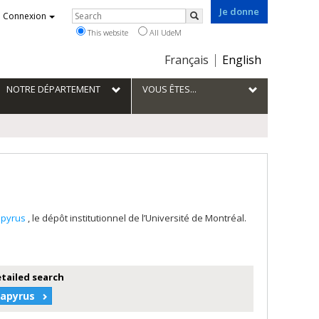
Je donne
Rechercher
Connexion
Search
This website
All UdeM
Choix
Français
English
de
la
NOTRE DÉPARTEMENT
VOUS ÊTES...
langue
apyrus
, le dépôt institutionnel de l’Université de Montréal.
etailed search
Papyrus