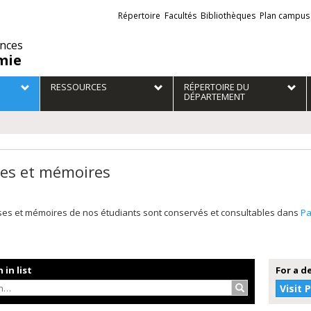
Liens
Répertoire
Facultés
Bibliothèques
Plan campus
externes
ences
mie
RESSOURCES
RÉPERTOIRE DU
DÉPARTEMENT
es et mémoires
ses et mémoires de nos étudiants sont conservés et consultables dans
P
 in list
For a d
Search…
Visit 