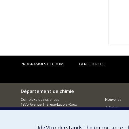
PROGRAMMES ET COURS
LA RECHERCHE
Département de chimie
Complexe des sciences
Nouvelles
1375 Avenue Thérèse-Lavoie-Roux
Activités
Montréal (Québec)
H2V 0B3
Comment so
UdeM understands the importance of