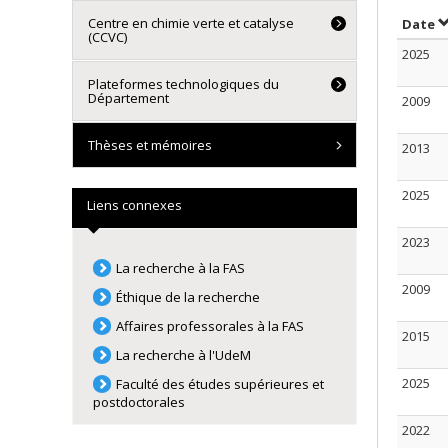
Centre en chimie verte et catalyse
S
Date
(CCVC)
2025
Plateformes technologiques du
Département
2009
Thèses et mémoires
2013
2025
Liens connexes
2023
La recherche à la FAS
2009
Éthique de la recherche
Affaires professorales à la FAS
2015
La recherche à l'UdeM
2025
Faculté des études supérieures et
postdoctorales
2022