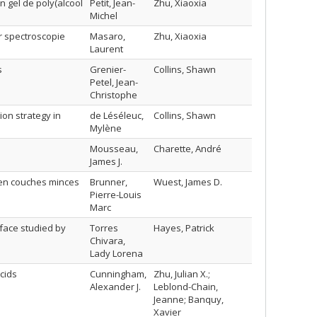
 gel de poly(alcool
Petit, Jean-
Zhu, Xiaoxia
Michel
r spectroscopie
Masaro,
Zhu, Xiaoxia
Laurent
s
Grenier-
Collins, Shawn
Petel, Jean-
Christophe
ion strategy in
de Léséleuc,
Collins, Shawn
Mylène
Mousseau,
Charette, André
James J.
 en couches minces
Brunner,
Wuest, James D.
Pierre-Louis
Marc
face studied by
Torres
Hayes, Patrick
Chivara,
Lady Lorena
cids
Cunningham,
Zhu, Julian X.;
Alexander J.
Leblond-Chain,
Jeanne; Banquy,
Xavier