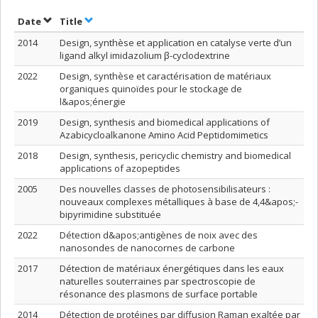
Sort by date in ascending order
Sort by title in ascending order
Date
Title
2014
Design, synthèse et application en catalyse verte d’un
ligand alkyl imidazolium β-cyclodextrine
2022
Design, synthèse et caractérisation de matériaux
organiques quinoïdes pour le stockage de
l&apos;énergie
2019
Design, synthesis and biomedical applications of
Azabicycloalkanone Amino Acid Peptidomimetics
2018
Design, synthesis, pericyclic chemistry and biomedical
applications of azopeptides
2005
Des nouvelles classes de photosensibilisateurs :
nouveaux complexes métalliques à base de 4,4&apos;-
bipyrimidine substituée
2022
Détection d&apos;antigènes de noix avec des
nanosondes de nanocornes de carbone
2017
Détection de matériaux énergétiques dans les eaux
naturelles souterraines par spectroscopie de
résonance des plasmons de surface portable
2014
Détection de protéines par diffusion Raman exaltée par