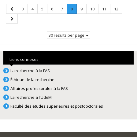
Previous
Page
Page
Page
Page
Page
Page
.
Page
Page
Page
Page
3
4
5
6
7
8
9
10
11
12
page
Current
Next
page.
page
30 results per page
Liens connexes
La recherche à la FAS
Éthique de la recherche
Affaires professorales à la FAS
La recherche à l'UdeM
Faculté des études supérieures et postdoctorales