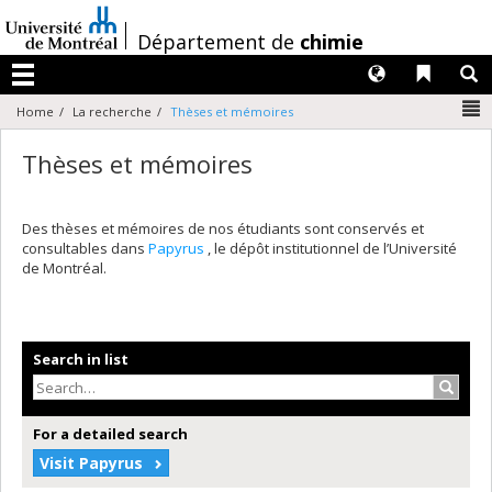
Passer
au
/
Département de
chimie
contenu
Langues
Liens 
R
Menu
N
Home
La recherche
Thèses et mémoires
Thèses et mémoires
Des thèses et mémoires de nos étudiants sont conservés et
consultables dans
Papyrus
, le dépôt institutionnel de l’Université
de Montréal.
Search in list
Search
For a detailed search
Visit Papyrus