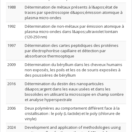
1988
Détermination de métaux présents à l&apos;état de
traces par spectroscopie d&apos;émission atomique à
plasma micro-ondes
1992
Détermination de non-métaux par émission atomique à
plasma micro-ondes dans l&apos;ultraviolet lointain
(120-250 nm)
1997
Détermination des cartes peptidiques des protéines
par électrophorèse capillaire et détection par
absorbance thermooptique
2009
Détermination du béryllium dans les cheveux humains
non exposés, les poils et les os de souris exposées à
des poussières de béryllium
2016
Détermination du destin des nanoparticules
d&apos;argent dans les eaux usées et dans les
biosolides en utilisant la microscopie en champ sombre
et analyse hyperspectrale
2006
Deux polymères au comportement différent face à la
cristallisation : le poly (L-lactide) et le poly (chlorure de
vinyle)
2024
Development and application of methodologies using