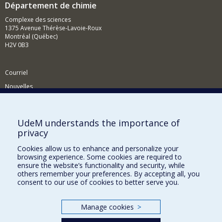
Département de chimie
Complexe des sciences
1375 Avenue Thérèse-Lavoie-Roux
Montréal (Québec)
H2V 0B3
Courriel
Nouvelles
Activités
Comment soutenir le Département?
UdeM understands the importance of
privacy
BESOIN D'AIDE?
Cookies allow us to enhance and personalize your
Plan du site
browsing experience. Some cookies are required to
Signaler une erreur
ensure the website’s functionality and security, while
others remember your preferences. By accepting all, you
Accessibilité
consent to our use of cookies to better serve you.
FACULTÉ DES ARTS ET DES SCIENCES
Manage cookies
>
Nos départements et écoles