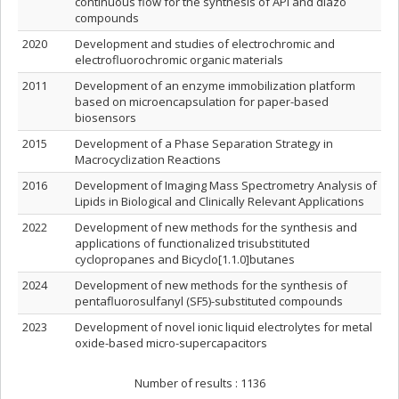
continuous flow for the synthesis of API and diazo
compounds
2020
Development and studies of electrochromic and
electrofluorochromic organic materials
2011
Development of an enzyme immobilization platform
based on microencapsulation for paper-based
biosensors
2015
Development of a Phase Separation Strategy in
Macrocyclization Reactions
2016
Development of Imaging Mass Spectrometry Analysis of
Lipids in Biological and Clinically Relevant Applications
2022
Development of new methods for the synthesis and
applications of functionalized trisubstituted
cyclopropanes and Bicyclo[1.1.0]butanes
2024
Development of new methods for the synthesis of
pentafluorosulfanyl (SF5)-substituted compounds
2023
Development of novel ionic liquid electrolytes for metal
oxide-based micro-supercapacitors
Number of results :
1136