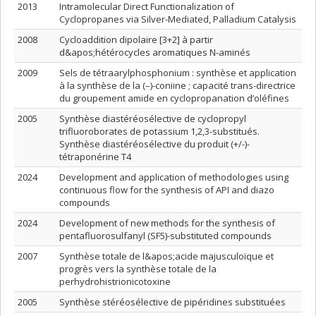
2013
Intramolecular Direct Functionalization of
Cyclopropanes via Silver-Mediated, Palladium Catalysis
2008
Cycloaddition dipolaire [3+2] à partir
d&apos;hétérocycles aromatiques N-aminés
2009
Sels de tétraarylphosphonium : synthèse et application
à la synthèse de la (–)-coniine ; capacité trans-directrice
du groupement amide en cyclopropanation d’oléfines
2005
Synthèse diastéréosélective de cyclopropyl
trifluoroborates de potassium 1,2,3-substitués.
Synthèse diastéréosélective du produit (+/-)-
tétraponérine T4
2024
Development and application of methodologies using
continuous flow for the synthesis of API and diazo
compounds
2024
Development of new methods for the synthesis of
pentafluorosulfanyl (SF5)-substituted compounds
2007
Synthèse totale de l&apos;acide majusculoïque et
progrès vers la synthèse totale de la
perhydrohistrionicotoxine
2005
Synthèse stéréosélective de pipéridines substituées