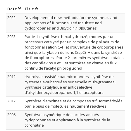
Sort by date in ascending order
Sort by title in ascending order
Date
Title
2022
Development of new methods for the synthesis and
applications of functionalized trisubstituted
cyclopropanes and Bicyclo[1.1.0]butanes
2023
Partie 1 : synthèse d’hexahydroazépinones par un
processus catalysé par un complexe de palladium de
fonctionnalisation C–H et d’ouverture de cyclopropanes
ainsi que l’arylation de liens C(sp2)–H dans la synthèse
de fluorophores ; Partie 2 : premières synthèses totales
des cannflavins A et C et synthèse en chimie en flux
continu de l’acétyl phloroglucinol
2012
Hydrolyse assistée par micro-ondes : synthèse de
cystéines a-substituées sur échelle multi-grammes;
Synthèse catalytique énantiosélective
d’alkylidènecyclopropanes 1,1-di-accepteurs
2017
Synthèse d’amidines et de composés trifluorométhylés
par le biais de molécules hautement réactives
2006
Synthèse asymétrique des acides aminés
cyclopropanes et application à la synthèse de la
coronatine