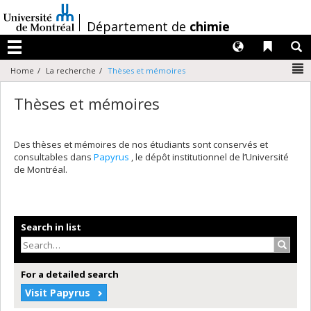
Passer
au
/
Département de
chimie
contenu
Langues
Liens 
R
Menu
N
Home
La recherche
Thèses et mémoires
Thèses et mémoires
Des thèses et mémoires de nos étudiants sont conservés et
consultables dans
Papyrus
, le dépôt institutionnel de l’Université
de Montréal.
Search in list
Search
For a detailed search
Visit Papyrus