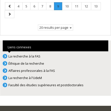
Previous
Page
Page
Page
Page
Page
Page
.
Page
Page
Page
Page
4
5
6
7
8
9
10
11
12
13
page
Current
Next
page.
page
20 results per page
Liens connexes
La recherche à la FAS
Éthique de la recherche
Affaires professorales à la FAS
La recherche à l'UdeM
Faculté des études supérieures et postdoctorales