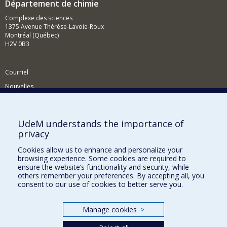
Département de chimie
Complexe des sciences
1375 Avenue Thérèse-Lavoie-Roux
Montréal (Québec)
H2V 0B3
Courriel
Nouvelles
Activités
Comment soutenir le Département?
UdeM understands the importance of
privacy
BESOIN D'AIDE?
Cookies allow us to enhance and personalize your
Plan du site
browsing experience. Some cookies are required to
Signaler une erreur
ensure the website’s functionality and security, while
others remember your preferences. By accepting all, you
Accessibilité
consent to our use of cookies to better serve you.
FACULTÉ DES ARTS ET DES SCIENCES
Manage cookies
>
Nos départements et écoles