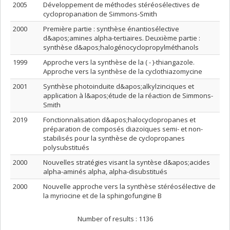
2005
Développement de méthodes stéréosélectives de
cyclopropanation de Simmons-Smith
2000
Première partie : synthèse énantiosélective
d&apos;amines alpha-tertiaires. Deuxième partie :
synthèse d&apos;halogénocyclopropylméthanols
1999
Approche vers la synthèse de la ( - )-thiangazole.
Approche vers la synthèse de la cyclothiazomycine
2001
Synthèse photoinduite d&apos;alkylzinciques et
application à l&apos;étude de la réaction de Simmons-
Smith
2019
Fonctionnalisation d&apos;halocyclopropanes et
préparation de composés diazoïques semi- et non-
stabilisés pour la synthèse de cyclopropanes
polysubstitués
2000
Nouvelles stratégies visant la syntèse d&apos;acides
alpha-aminés alpha, alpha-disubstitués
2000
Nouvelle approche vers la synthèse stéréosélective de
la myriocine et de la sphingofungine B
Number of results :
1136