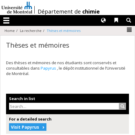
Passer
au
/
Département de
chimie
contenu
Langues
Liens 
R
Menu
N
Home
La recherche
Thèses et mémoires
Thèses et mémoires
Des thèses et mémoires de nos étudiants sont conservés et
consultables dans
Papyrus
, le dépôt institutionnel de l’Université
de Montréal.
Search in list
Search
For a detailed search
Visit Papyrus