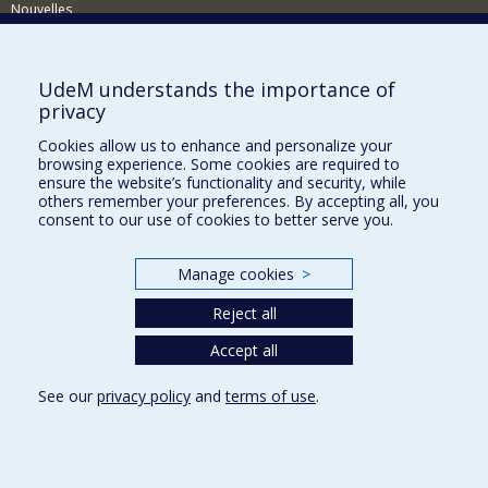
Nouvelles
Activités
Comment soutenir le Département?
UdeM understands the importance of
privacy
BESOIN D'AIDE?
Cookies allow us to enhance and personalize your
Plan du site
browsing experience. Some cookies are required to
Signaler une erreur
ensure the website’s functionality and security, while
others remember your preferences. By accepting all, you
Accessibilité
consent to our use of cookies to better serve you.
FACULTÉ DES ARTS ET DES SCIENCES
Manage cookies
>
Nos départements et écoles
Reject all
Nos centres d'études
Nos programmes et cours
Accept all
See our
privacy policy
and
terms of use
.
Privacy
Terms of use
Cookie Settings