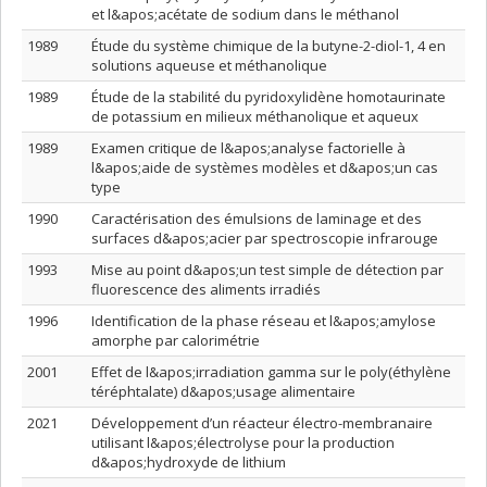
et l&apos;acétate de sodium dans le méthanol
1989
Étude du système chimique de la butyne-2-diol-1, 4 en
solutions aqueuse et méthanolique
1989
Étude de la stabilité du pyridoxylidène homotaurinate
de potassium en milieux méthanolique et aqueux
1989
Examen critique de l&apos;analyse factorielle à
l&apos;aide de systèmes modèles et d&apos;un cas
type
1990
Caractérisation des émulsions de laminage et des
surfaces d&apos;acier par spectroscopie infrarouge
1993
Mise au point d&apos;un test simple de détection par
fluorescence des aliments irradiés
1996
Identification de la phase réseau et l&apos;amylose
amorphe par calorimétrie
2001
Effet de l&apos;irradiation gamma sur le poly(éthylène
téréphtalate) d&apos;usage alimentaire
2021
Développement d’un réacteur électro-membranaire
utilisant l&apos;électrolyse pour la production
d&apos;hydroxyde de lithium