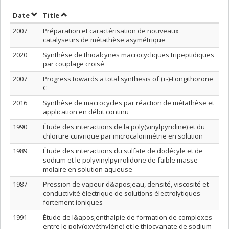
Sort by date in ascending order
Sort by title in ascending order
Date
Title
2007
Préparation et caractérisation de nouveaux
catalyseurs de métathèse asymétrique
2020
Synthèse de thioalcynes macrocycliques tripeptidiques
par couplage croisé
2007
Progress towards a total synthesis of (+-)-Longithorone
C
2016
Synthèse de macrocycles par réaction de métathèse et
application en débit continu
1990
Étude des interactions de la poly(vinylpyridine) et du
chlorure cuivrique par microcalorimétrie en solution
1989
Étude des interactions du sulfate de dodécyle et de
sodium et le polyvinylpyrrolidone de faible masse
molaire en solution aqueuse
1987
Pression de vapeur d&apos;eau, densité, viscosité et
conductivité électrique de solutions électrolytiques
fortement ioniques
1991
Étude de l&apos;enthalpie de formation de complexes
entre le poly(oxyéthylène) et le thiocyanate de sodium