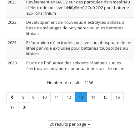
2023
Revêtement en LiAlO2 sur des particules d’un matériau
d’électrode positive LiNi0,6Mn0,2Co0,2O2 pour batterie
aux ions lithium
2022
Développement de nouveaux électrolytes solides à
base de mélanges de polymères pour les batteries
lithium
2025
Préparation d’électrodes positives au phosphate de fer
lithié par voie extrudée pour batteries tout-solides au
lithium
2020
Étude de l’influence des solvants résiduels sur les
électrolytes polymères pour batteries au lithium-ion
Number of results :
1136
Previous
Page
Page
Page
Page
Page
Page
.
Page
Page
Page
8
9
10
11
12
13
14
15
16
page
Current
Page
Next
17
page.
page
20 results per page