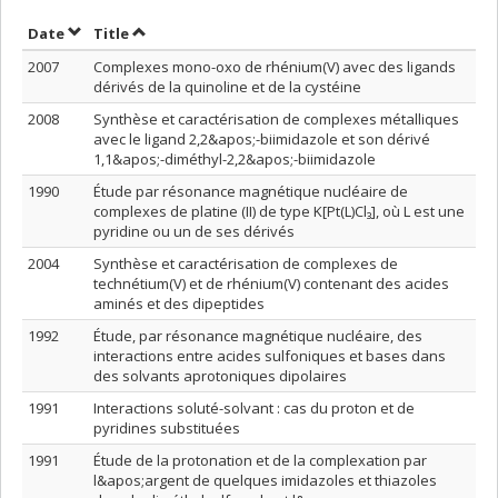
Sort by date in ascending order
Sort by title in ascending order
Date
Title
2007
Complexes mono-oxo de rhénium(V) avec des ligands
dérivés de la quinoline et de la cystéine
2008
Synthèse et caractérisation de complexes métalliques
avec le ligand 2,2&apos;-biimidazole et son dérivé
1,1&apos;-diméthyl-2,2&apos;-biimidazole
1990
Étude par résonance magnétique nucléaire de
complexes de platine (II) de type K[Pt(L)Cl₃], où L est une
pyridine ou un de ses dérivés
2004
Synthèse et caractérisation de complexes de
technétium(V) et de rhénium(V) contenant des acides
aminés et des dipeptides
1992
Étude, par résonance magnétique nucléaire, des
interactions entre acides sulfoniques et bases dans
des solvants aprotoniques dipolaires
1991
Interactions soluté-solvant : cas du proton et de
pyridines substituées
1991
Étude de la protonation et de la complexation par
l&apos;argent de quelques imidazoles et thiazoles