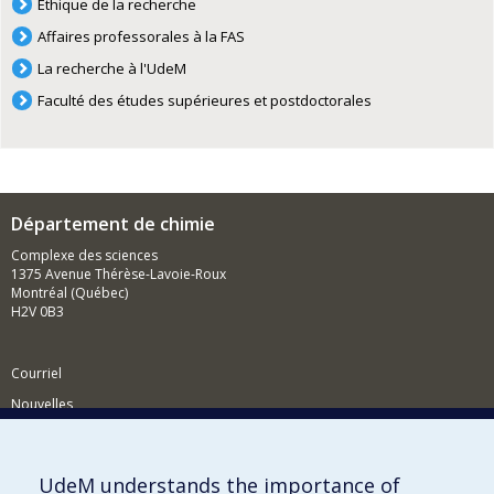
Éthique de la recherche
Affaires professorales à la FAS
La recherche à l'UdeM
Faculté des études supérieures et postdoctorales
Département de chimie
Complexe des sciences
1375 Avenue Thérèse-Lavoie-Roux
Montréal (Québec)
H2V 0B3
Courriel
Nouvelles
Activités
Comment soutenir le Département?
UdeM understands the importance of