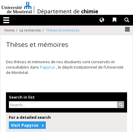
Passer
au
/
Département de
chimie
contenu
Langues
Liens 
R
Menu
N
Home
La recherche
Thèses et mémoires
Thèses et mémoires
Des thèses et mémoires de nos étudiants sont conservés et
consultables dans
Papyrus
, le dépôt institutionnel de l’Université
de Montréal.
Search in list
Search
For a detailed search
Visit Papyrus