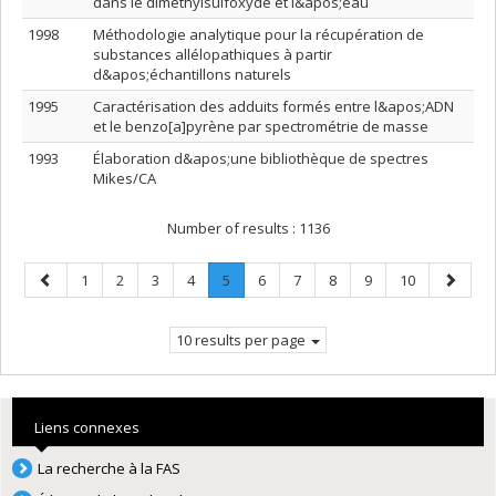
dans le diméthylsulfoxyde et l&apos;eau
1998
Méthodologie analytique pour la récupération de
substances allélopathiques à partir
d&apos;échantillons naturels
1995
Caractérisation des adduits formés entre l&apos;ADN
et le benzo[a]pyrène par spectrométrie de masse
1993
Élaboration d&apos;une bibliothèque de spectres
Mikes/CA
Number of results :
1136
Previous
Page
Page
Page
Page
Page
.
Page
Page
Page
Page
Page
Next
1
2
3
4
5
6
7
8
9
10
page
Current
page
page.
10 results per page
Liens connexes
La recherche à la FAS