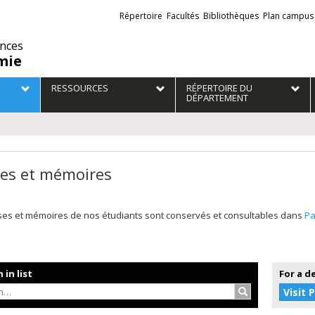
Liens
Répertoire
Facultés
Bibliothèques
Plan campus
externes
ences
mie
RESSOURCES
RÉPERTOIRE DU
DÉPARTEMENT
es et mémoires
ses et mémoires de nos étudiants sont conservés et consultables dans
P
 in list
For a d
Search…
Visit 