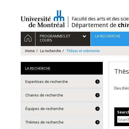
Passer
au
contenu
/
Faculté des arts et des sci
Département de
chi
Navigation
HOME
PROGRAMMES ET
LA RECHERCHE
principale
COURS
Home
La recherche
Thèses et mémoires
LA RECHERCHE
Thès
Expertises de recherche
Des thè
Chaires de recherche
Équipes de recherche
Search
Thèmes de recherche