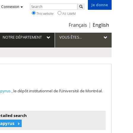
Je donne
Rechercher
Connexion
Search
This website
All UdeM
Choix
Français
English
de
la
NOTRE DÉPARTEMENT
VOUS ÊTES...
langue
apyrus
, le dépôt institutionnel de l’Université de Montréal.
etailed search
Papyrus