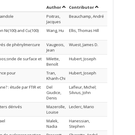
Sort by author in descending order
by contributor in 
Author
Contributor
zaindole
Poitras,
Beauchamp, André
Jacques
n Ni(100) and Cu(100)
Wang, Hu
Ellis, Thomas Hill
ivés de phénylmercure
Vaugeois,
Wuest, James D.
Jean
pos;onde de surface et
Milette,
Hubert, Joseph
Benoît
nce pour
Tran,
Hubert, Joseph
Khanh-Chi
e? : étude par FTIR et
Del
Lafleur, Michel;
Giudice,
Silvius, John
Denis
ters dérivés
Mazerolle,
Leclerc, Mario
Louise
ael
Malek,
Hanessian,
Nadia
Stephen