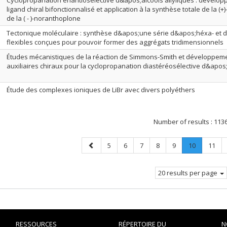
Cyclopropanation énantiosélective d&apos;alcools allyliques : dével
ligand chiral bifonctionnalisé et application à la synthèse totale de la (
de la ( - )-noranthoplone
Tectonique moléculaire : synthèse d&apos;une série d&apos;héxa- et d
flexibles conçues pour pouvoir former des aggrégats tridimensionnels
Études mécanistiques de la réaction de Simmons-Smith et développe
auxiliaires chiraux pour la cyclopropanation diastéréosélective d&apos;
Étude des complexes ioniques de LiBr avec divers polyéthers
Number of results :
113
Previous
Page
Page
Page
Page
Page
Page
.
Page
5
6
7
8
9
10
11
page
Current
page.
20 results per page
RESSOURCES
RÉPERTOIRE DU
N