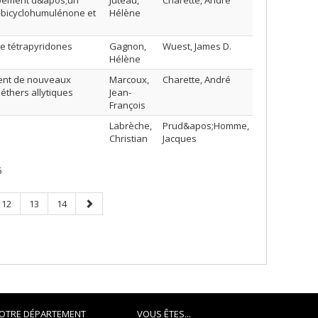
oppement d&apos;un
Juteau,
Charette, André
+)-bicyclohumulénone et
Hélène
e tétrapyridones
Gagnon,
Wuest, James D.
Hélène
ment de nouveaux
Marcoux,
Charette, André
éthers allytiques
Jean-
François
Labrèche,
Prud&apos;Homme,
Christian
Jacques
6
Page
Page
Page
Next
12
13
14
page
OTRE DÉPARTEMENT
VOUS ÊTES...