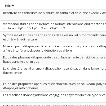
ort by date in descending order
Sort by title in descending order
Title
Réactivité des chlorures de niobium, de tantale et de cuivre avec le 7-a
Vibrational studies of adsorbate-adsorbate interactions and reactions o
surfaces : H₂O + CO, H₂O + O and CH₃OH + O
Synthèses et études d&apos;acides de Lewis uni- et bicoordinants dér
et phénylènedimercure
Mise au point d&apos;un détecteur à émission atomique à plasma d&a
à filtre interférentiel, pour la détection du chlore
Étude des plasmas d&apos;onde de surface à haute densité de puissa
l&apos;analyse chimique
Le cholestérol est-il un agent d&apos;homogénéisation dans la membran
fluorescence
Étude des propriétés optiques et électrochimiques de nouveaux polyes
d&apos;oligothiophènes
Les réactions d&apos;additions conjuguées asymétriques du type Mich