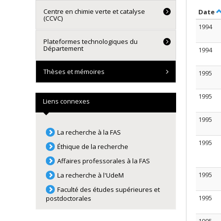
Centre en chimie verte et catalyse
S
Date
(CCVC)
1994
Plateformes technologiques du
Département
1994
Thèses et mémoires
1995
1995
Liens connexes
1995
La recherche à la FAS
1995
Éthique de la recherche
Affaires professorales à la FAS
1995
La recherche à l'UdeM
Faculté des études supérieures et
1995
postdoctorales