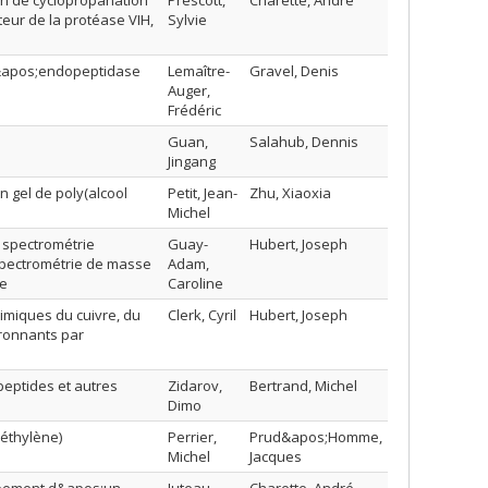
ion de cyclopropanation
Prescott,
Charette, André
eur de la protéase VIH,
Sylvie
 l&apos;endopeptidase
Lemaître-
Gravel, Denis
Auger,
Frédéric
Guan,
Salahub, Dennis
Jingang
 gel de poly(alcool
Petit, Jean-
Zhu, Xiaoxia
Michel
 spectrométrie
Guay-
Hubert, Joseph
spectrométrie de masse
Adam,
ue
Caroline
iques du cuivre, du
Clerk, Cyril
Hubert, Joseph
ironnants par
peptides et autres
Zidarov,
Bertrand, Michel
Dimo
yéthylène)
Perrier,
Prud&apos;Homme,
Michel
Jacques