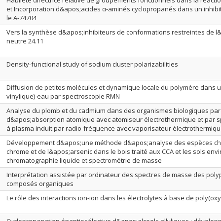
Habileté directrice relative de groupements fonctionnels dans la réact
et Incorporation d&apos;acides α-aminés cyclopropanés dans un inhibit
le A-74704
Vers la synthèse d&apos;inhibiteurs de conformations restreintes de
neutre 24.11
Density-functional study of sodium cluster polarizabilities
Diffusion de petites molécules et dynamique locale du polymère dans un
vinylique)-eau par spectroscopie RMN
Analyse du plomb et du cadmium dans des organismes biologiques par
d&apos;absorption atomique avec atomiseur électrothermique et par 
à plasma induit par radio-fréquence avec vaporisateur électrothermiq
Développement d&apos;une méthode d&apos;analyse des espèces chim
chrome et de l&apos;arsenic dans le bois traité aux CCA et les sols env
chromatographie liquide et spectrométrie de masse
Interprétation assistée par ordinateur des spectres de masse des poly
composés organiques
Le rôle des interactions ion-ion dans les électrolytes à base de poly(ox