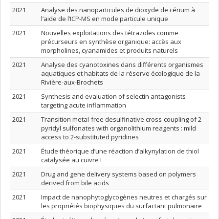
2021
Analyse des nanoparticules de dioxyde de cérium à
l’aide de l’ICP-MS en mode particule unique
2021
Nouvelles exploitations des tétrazoles comme
précurseurs en synthèse organique: accès aux
morpholines, cyanamides et produits naturels
2021
Analyse des cyanotoxines dans différents organismes
aquatiques et habitats de la réserve écologique de la
Rivière-aux-Brochets
2021
Synthesis and evaluation of selectin antagonists
targeting acute inflammation
2021
Transition metal-free desulfinative cross-coupling of 2-
pyridyl sulfonates with organolithium reagents : mild
access to 2-substituted pyridines
2021
Étude théorique d’une réaction d’alkynylation de thiol
catalysée au cuivre I
2021
Drug and gene delivery systems based on polymers
derived from bile acids
2021
Impact de nanophytoglycogènes neutres et chargés sur
les propriétés biophysiques du surfactant pulmonaire