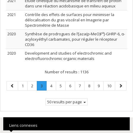
2021
Étude cinétique du mécanisme de transfert de proton
dans une réaction acidobasique en milieu aqueux
2021
Contrôle des effets de surfaces pour minimiser la
délocalisation du gras viscéral en Imagerie par
Spectrométrie de Masse
2020
Synthèse de prodrogues de l’[aza(p-MeO)F⁴]-GHRP-6, α-
acyloxyéthyl carbamates, pour réguler le récepteur
CD36
2020
Development and studies of electrochromic and
electrofluorochromic organic materials
Number of results :
1136
Previous
Page
Page
Page
.
Page
Page
Page
Page
Page
Page
Page
Next
1
2
3
4
5
6
7
8
9
10
page
Current
page
page.
50 results per page
Liens connexes