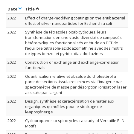
Sort by date in ascending order
Sort by title in ascending order
Date
Title
2022
Effect of charge-modifying coatings on the antibacterial
effect of silver nanoparticles for Escherichia coli
2022
Synthèse de tétrazoles oxabicycliques, leurs
transformations en une vaste diversité de composés
hétérocycliques fonctionnalisés et étude en DFT de
l’équilibre tétrazole-azidoazométhine avec des motifs
de types benzo- et pyrido- diazidodiazines
2022
Construction of exchange and exchange-correlation
functionals
2022
Quantification relative et absolue du cholestérol à
partir de sections tissulaires minces via l’imagerie par
spectrométrie de masse par désorption ionisation laser
assistée par l’argent
2022
Design, synthèse et caractérisation de matériaux
organiques quinoïdes pour le stockage de
l&apos;énergie
2022
Cyclopropanes to spirocycles : a study of Versatile B‒N
Motifs