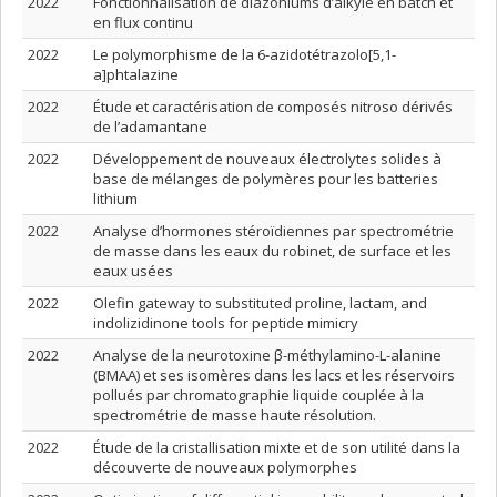
2022
Fonctionnalisation de diazoniums d’alkyle en batch et
en flux continu
2022
Le polymorphisme de la 6-azidotétrazolo[5,1-
a]phtalazine
2022
Étude et caractérisation de composés nitroso dérivés
de l’adamantane
2022
Développement de nouveaux électrolytes solides à
base de mélanges de polymères pour les batteries
lithium
2022
Analyse d’hormones stéroïdiennes par spectrométrie
de masse dans les eaux du robinet, de surface et les
eaux usées
2022
Olefin gateway to substituted proline, lactam, and
indolizidinone tools for peptide mimicry
2022
Analyse de la neurotoxine β-méthylamino-L-alanine
(BMAA) et ses isomères dans les lacs et les réservoirs
pollués par chromatographie liquide couplée à la
spectrométrie de masse haute résolution.
2022
Étude de la cristallisation mixte et de son utilité dans la
découverte de nouveaux polymorphes