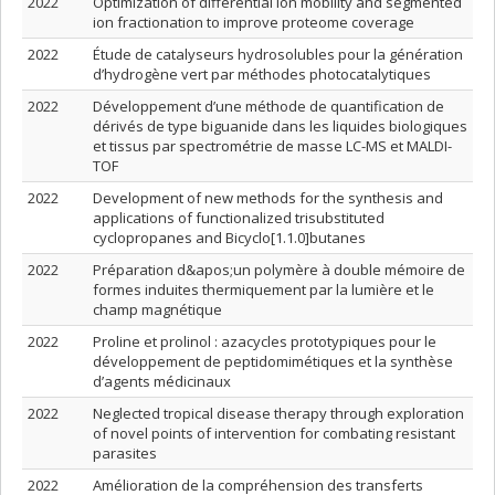
2022
Optimization of differential ion mobility and segmented
ion fractionation to improve proteome coverage
2022
Étude de catalyseurs hydrosolubles pour la génération
d’hydrogène vert par méthodes photocatalytiques
2022
Développement d’une méthode de quantification de
dérivés de type biguanide dans les liquides biologiques
et tissus par spectrométrie de masse LC-MS et MALDI-
TOF
2022
Development of new methods for the synthesis and
applications of functionalized trisubstituted
cyclopropanes and Bicyclo[1.1.0]butanes
2022
Préparation d&apos;un polymère à double mémoire de
formes induites thermiquement par la lumière et le
champ magnétique
2022
Proline et prolinol : azacycles prototypiques pour le
développement de peptidomimétiques et la synthèse
d’agents médicinaux
2022
Neglected tropical disease therapy through exploration
of novel points of intervention for combating resistant
parasites
2022
Amélioration de la compréhension des transferts