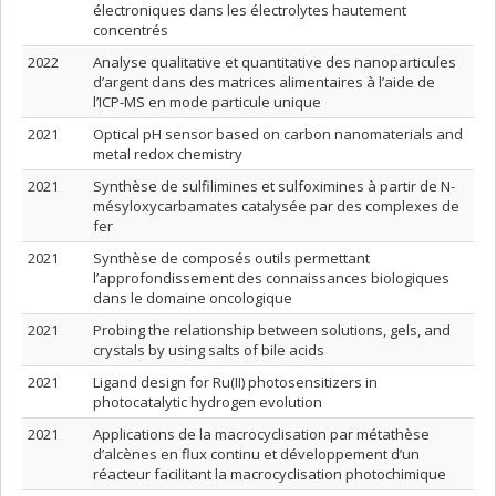
électroniques dans les électrolytes hautement
concentrés
2022
Analyse qualitative et quantitative des nanoparticules
d’argent dans des matrices alimentaires à l’aide de
l’ICP-MS en mode particule unique
2021
Optical pH sensor based on carbon nanomaterials and
metal redox chemistry
2021
Synthèse de sulfilimines et sulfoximines à partir de N-
mésyloxycarbamates catalysée par des complexes de
fer
2021
Synthèse de composés outils permettant
l’approfondissement des connaissances biologiques
dans le domaine oncologique
2021
Probing the relationship between solutions, gels, and
crystals by using salts of bile acids
2021
Ligand design for Ru(II) photosensitizers in
photocatalytic hydrogen evolution
2021
Applications de la macrocyclisation par métathèse
d’alcènes en flux continu et développement d’un
réacteur facilitant la macrocyclisation photochimique