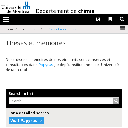
Passer
au
/
Département de
chimie
contenu
Langues
Liens 
R
Menu
N
Home
La recherche
Thèses et mémoires
Thèses et mémoires
Des thèses et mémoires de nos étudiants sont conservés et
consultables dans
Papyrus
, le dépôt institutionnel de l’Université
de Montréal.
Search in list
Search
For a detailed search
Visit Papyrus