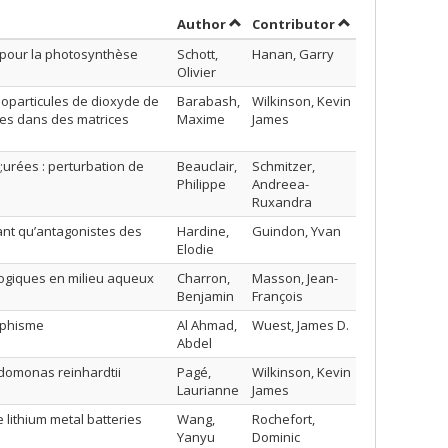
Sort by author in ascending ord
by contributor 
Author
Contributor
 pour la photosynthèse
Schott,
Hanan, Garry
Olivier
noparticules de dioxyde de
Barabash,
Wilkinson, Kevin
les dans des matrices
Maxime
James
urées : perturbation de
Beauclair,
Schmitzer,
Philippe
Andreea-
Ruxandra
ant qu’antagonistes des
Hardine,
Guindon, Yvan
Elodie
logiques en milieu aqueux
Charron,
Masson, Jean-
Benjamin
François
orphisme
Al Ahmad,
Wuest, James D.
Abdel
ydomonas reinhardtii
Pagé,
Wilkinson, Kevin
Laurianne
James
e lithium metal batteries
Wang,
Rochefort,
Yanyu
Dominic