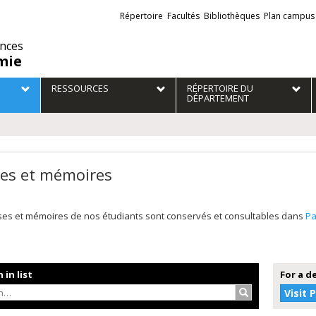
Liens
Répertoire
Facultés
Bibliothèques
Plan campus
externes
ences
mie
RESSOURCES
RÉPERTOIRE DU
DÉPARTEMENT
es et mémoires
ses et mémoires de nos étudiants sont conservés et consultables dans
P
 in list
For a d
Search…
Visit 