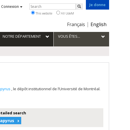
Je donne
Rechercher
Connexion
Search
This website
All UdeM
Choix
Français
English
de
la
NOTRE DÉPARTEMENT
VOUS ÊTES...
langue
apyrus
, le dépôt institutionnel de l’Université de Montréal.
etailed search
Papyrus