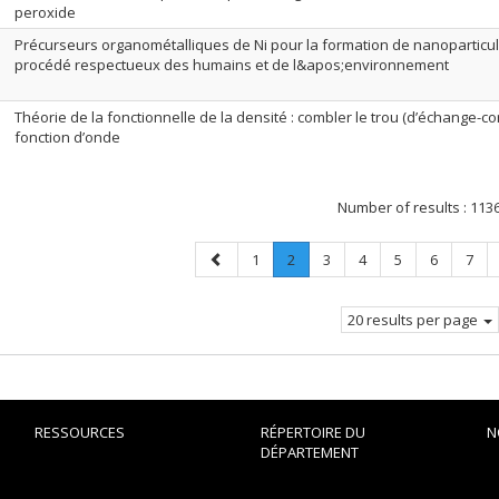
peroxide
Précurseurs organométalliques de Ni pour la formation de nanoparticul
procédé respectueux des humains et de l&apos;environnement
Théorie de la fonctionnelle de la densité : combler le trou (d’échange-corr
fonction d’onde
Number of results :
113
Previous
Page
Page
.
Page
Page
Page
Page
Page
1
2
3
4
5
6
7
page
Current
page.
20 results per page
RESSOURCES
RÉPERTOIRE DU
N
DÉPARTEMENT