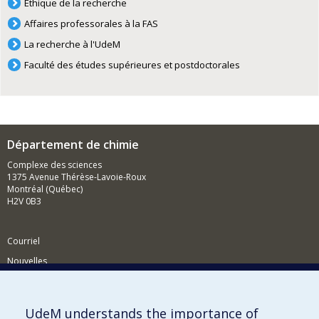
Éthique de la recherche
Affaires professorales à la FAS
La recherche à l'UdeM
Faculté des études supérieures et postdoctorales
Département de chimie
Complexe des sciences
1375 Avenue Thérèse-Lavoie-Roux
Montréal (Québec)
H2V 0B3
Courriel
Nouvelles
Activités
Comment soutenir le Département?
UdeM understands the importance of