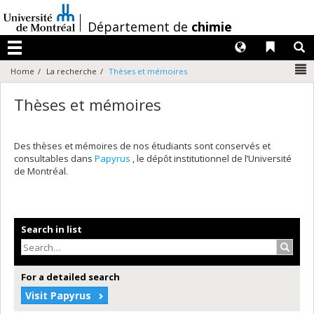
Passer
au
/
Département de
chimie
contenu
Langues
Liens 
R
Menu
N
Home
La recherche
Thèses et mémoires
Thèses et mémoires
Des thèses et mémoires de nos étudiants sont conservés et
consultables dans
Papyrus
, le dépôt institutionnel de l’Université
de Montréal.
Search in list
Search
For a detailed search
Visit Papyrus