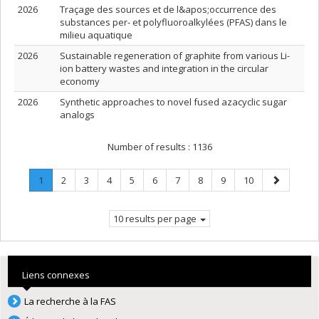
2026
Traçage des sources et de l&apos;occurrence des
substances per- et polyfluoroalkylées (PFAS) dans le
milieu aquatique
2026
Sustainable regeneration of graphite from various Li-
ion battery wastes and integration in the circular
economy
2026
Synthetic approaches to novel fused azacyclic sugar
analogs
Number of results :
1136
Page
.
Page
Page
Page
Page
Page
Page
Page
Page
Page
Next
1
2
3
4
5
6
7
8
9
10
Current
page
page.
10 results per page
Liens connexes
La recherche à la FAS