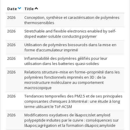
Sort by date in ascending order
Sort by title in ascending order
Date
Title
2026
Conception, synthèse et caractérisation de polymères
thermosensibles
2026
Stretchable and flexible electronics enabled by self-
doped water-soluble conducting polymer
2026
Utilisation de polymères biosourcés dans la mise en
forme d’accumulateur imprimé
2026
Inflammabilité des polymères gélifiés pour leur
utilisation dans les batteries quasi-solides
2026
Relations structure–mise en forme–propriété dans les
polymères fonctionnels imprimés en 3D : de la
microstructure moléculaire au comportement
macroscopique
2026
Tendances temporelles des PM2.5 et de ses principales
composantes chimiques à Montréal : une étude à long
terme utilisant le ToF-ACSM
2026
Modifications oxydatives de l&apos;islet amyloid
polypeptide induites par le cuivre : conséquences sur
l&apos;agrégation et la formation d&apos;amyloïde