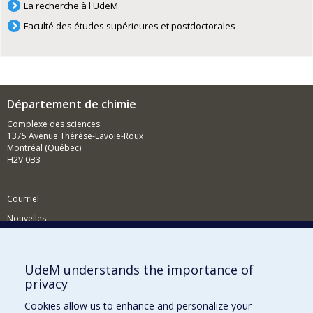
La recherche à l'UdeM
Faculté des études supérieures et postdoctorales
Département de chimie
Complexe des sciences
1375 Avenue Thérèse-Lavoie-Roux
Montréal (Québec)
H2V 0B3
Courriel
Nouvelles
Activités
Comment soutenir le Département?
UdeM understands the importance of
privacy
BESOIN D'AIDE?
Cookies allow us to enhance and personalize your
Plan du site