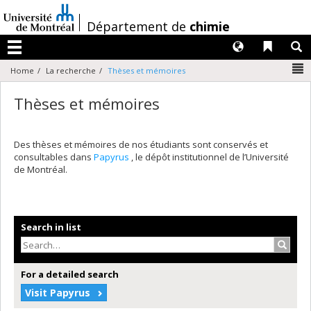
Passer
au
/
Département de
chimie
contenu
Langues
Liens 
R
Menu
N
Home
La recherche
Thèses et mémoires
Thèses et mémoires
Des thèses et mémoires de nos étudiants sont conservés et
consultables dans
Papyrus
, le dépôt institutionnel de l’Université
de Montréal.
Search in list
Search
For a detailed search
Visit Papyrus