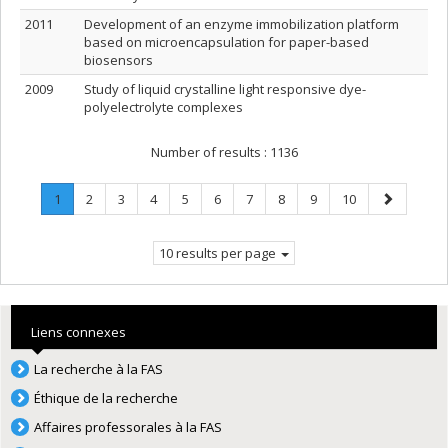
2011
Development of an enzyme immobilization platform
based on microencapsulation for paper-based
biosensors
2009
Study of liquid crystalline light responsive dye-
polyelectrolyte complexes
Number of results :
1136
Page
.
Page
Page
Page
Page
Page
Page
Page
Page
Page
Next
1
2
3
4
5
6
7
8
9
10
Current
page
page.
10 results per page
Liens connexes
La recherche à la FAS
Éthique de la recherche
Affaires professorales à la FAS