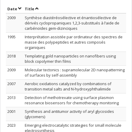
Sort by date in descending order
Sort by title in descending order
Date
Title
2009
Synthèse diastéréosélective et énantiosélective de
dérivés cyclopropaniques 1,2,3-substitués à l’aide de
carbénoïdes gem-dizinciques
1995
Interprétation assistée par ordinateur des spectres de
masse des polypeptides et autres composés
organiques
2018
Templating gold nanoparticles on nanofibers using
block copolymer thin films
2009
Molecular tectonics : supramolecular 2D nanopatterning
of surfaces by self-assembly
2007
Aerobic oxidations catalyzed by combinations of
transition metal salts and N-hydroxyphthalimide
2013
Detection of methotrexate using surface plasmon
resonance biosensors for chemotherapy monitoring
2001
Synthesis and antitumor activity of aryl glycosides
(glycomers)
2023
Emerging electrocatalytic strategies for small molecule
electrosynthesis