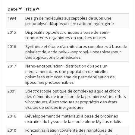
Sort by date in ascending order
Sort by title in ascending order
Date
Title
1994
Design de molécules susceptibles de subir une
protonolyse d&apos;un lien carbone-hydrogène
2015
Dispositifs optoélectroniques à base de semi-
conducteurs organiques en couches minces
2016
Synthèse et étude d’architectures complexes à base de
poly(lactide) et de poly(2-isopropyl-2-oxazoline) pour
des applications biomédicales
2017
Nano-encapsulation : distribution d&apos;un
médicament dans une population de micelles
polymères et mécanisme de perméabilisation de
liposomes photosensibles
2001
Spectroscopie optique de complexes aquo et chloro
des éléments de transition de la première série : effets
vibroniques, électroniques et propriétés des états
excités de solides inorganiques
2016
Développement de matériaux à base de protéines
extraites du byssus de la moule bleue Mytilus edulis
2010
Fonctionnalisation covalente des nanotubes de