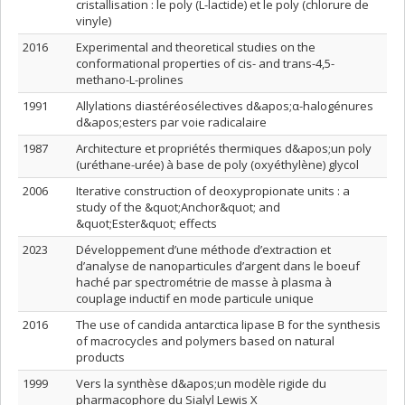
cristallisation : le poly (L-lactide) et le poly (chlorure de
vinyle)
2016
Experimental and theoretical studies on the
conformational properties of cis- and trans-4,5-
methano-L-prolines
1991
Allylations diastéréosélectives d&apos;α-halogénures
d&apos;esters par voie radicalaire
1987
Architecture et propriétés thermiques d&apos;un poly
(uréthane-urée) à base de poly (oxyéthylène) glycol
2006
Iterative construction of deoxypropionate units : a
study of the &quot;Anchor&quot; and
&quot;Ester&quot; effects
2023
Développement d’une méthode d’extraction et
d’analyse de nanoparticules d’argent dans le boeuf
haché par spectrométrie de masse à plasma à
couplage inductif en mode particule unique
2016
The use of candida antarctica lipase B for the synthesis
of macrocycles and polymers based on natural
products
1999
Vers la synthèse d&apos;un modèle rigide du
pharmacophore du Sialyl Lewis X