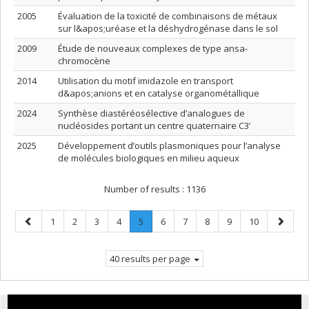
2005
Évaluation de la toxicité de combinaisons de métaux
sur l&apos;uréase et la déshydrogénase dans le sol
2009
Étude de nouveaux complexes de type ansa-
chromocène
2014
Utilisation du motif imidazole en transport
d&apos;anions et en catalyse organométallique
2024
Synthèse diastéréosélective d’analogues de
nucléosides portant un centre quaternaire C3’
2025
Développement d’outils plasmoniques pour l’analyse
de molécules biologiques en milieu aqueux
Number of results :
1136
Previous
Page
Page
Page
Page
Page
.
Page
Page
Page
Page
Page
Next
1
2
3
4
5
6
7
8
9
10
page
Current
page
page.
40 results per page