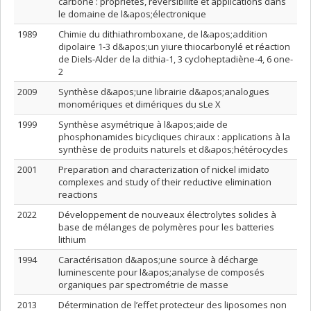
carbone : propriétés, réversibilité et applications dans
le domaine de l&apos;électronique
1989
Chimie du dithiathromboxane, de l&apos;addition
dipolaire 1-3 d&apos;un yiure thiocarbonylé et réaction
de Diels-Alder de la dithia-1, 3 cycloheptadiène-4, 6 one-
2
2009
Synthèse d&apos;une librairie d&apos;analogues
monomériques et dimériques du sLe X
1999
Synthèse asymétrique à l&apos;aide de
phosphonamides bicycliques chiraux : applications à la
synthèse de produits naturels et d&apos;hétérocycles
2001
Preparation and characterization of nickel imidato
complexes and study of their reductive elimination
reactions
2022
Développement de nouveaux électrolytes solides à
base de mélanges de polymères pour les batteries
lithium
1994
Caractérisation d&apos;une source à décharge
luminescente pour l&apos;analyse de composés
organiques par spectrométrie de masse
2013
Détermination de l’effet protecteur des liposomes non