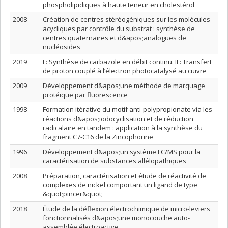
phospholipidiques à haute teneur en cholestérol
2008
Création de centres stéréogéniques sur les molécules
acycliques par contrôle du substrat : synthèse de
centres quaternaires et d&apos;analogues de
nucléosides
2019
I : Synthèse de carbazole en débit continu. II : Transfert
de proton couplé à l’électron photocatalysé au cuivre
2009
Développement d&apos;une méthode de marquage
protéique par fluorescence
1998
Formation itérative du motif anti-polypropionate via les
réactions d&apos;iodocyclisation et de réduction
radicalaire en tandem : application à la synthèse du
fragment C7-C16 de la Zincophorine
1996
Développement d&apos;un système LC/MS pour la
caractérisation de substances allélopathiques
2008
Préparation, caractérisation et étude de réactivité de
complexes de nickel comportant un ligand de type
&quot;pincer&quot;
2018
Étude de la déflexion électrochimique de micro-leviers
fonctionnalisés d&apos;une monocouche auto-
assemblée électroactive