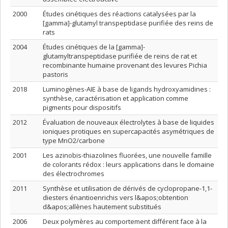
2000
Études cinétiques des réactions catalysées par la
[gamma]-glutamyl transpeptidase purifiée des reins de
rats
2004
Études cinétiques de la [gamma]-
glutamyltranspeptidase purifiée de reins de rat et
recombinante humaine provenant des levures Pichia
pastoris
2018
Luminogènes-AIE à base de ligands hydroxyamidines :
synthèse, caractérisation et application comme
pigments pour dispositifs
2012
Évaluation de nouveaux électrolytes à base de liquides
ioniques protiques en supercapacités asymétriques de
type MnO2/carbone
2001
Les azinobis-thiazolines fluorées, une nouvelle famille
de colorants rédox : leurs applications dans le domaine
des électrochromes
2011
Synthèse et utilisation de dérivés de cyclopropane-1,1-
diesters énantioenrichis vers l&apos;obtention
d&apos;allènes hautement substitués
2006
Deux polymères au comportement différent face à la