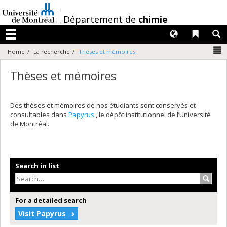
Passer
au
/
Département de
chimie
contenu
Langues
Liens 
R
Menu
N
Home
La recherche
Thèses et mémoires
Thèses et mémoires
Des thèses et mémoires de nos étudiants sont conservés et
consultables dans
Papyrus
, le dépôt institutionnel de l’Université
de Montréal.
Search in list
Search
For a detailed search
Visit Papyrus